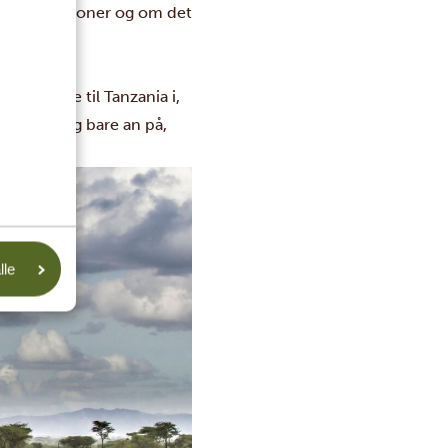
il
vaccinationer
og om det
 at rejse til Tanzania i,
r egentlig bare an på,
lle