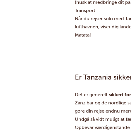
(husk at medbringe dit pas
Transport
Når du rejser solo med Tan
lufthavnen, viser dig land
Matata!
Er Tanzania sikke
Det er generelt
sikkert fo
Zanzibar og de nordlige 
gøre din rejse endnu mere s
Undgå så vidt muligt at f
Opbevar værdigenstande i 