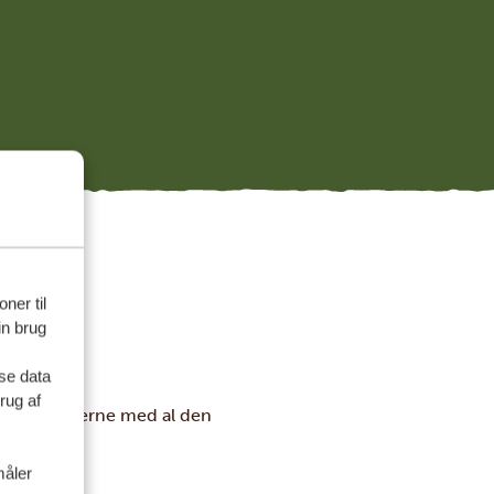
ner til
in brug
se data
rug af
jælper dig gerne med al den
måler