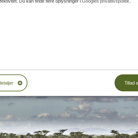
fektivitet. Du kan finde flere oplysninger i
Googles privatlivspolitik
.
 vigtigste oplysninger om, hvordan du søger
visum
samt krav t
rejseforsikring
. Velbekomme!
jse til Tanzania
februar
og fra
juni til oktober
betragtes som de bedste måneder
en. De andre måneder har dog også deres fordele. Det komme
ksibelt dit budget er. Du kan finde en fuld oversigt
her
.
detaljer
Tillad a