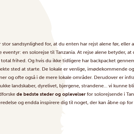
 stor sandsynlighed for, at du enten har rejst alene før, eller 
eventyr: en solorejse til Tanzania. At rejse alene betyder, at 
 total frihed. Og hvis du ikke tidligere har backpacket genne
fekte sted at starte. De lokale er venlige, imødekommende og
ner og ofte også i de mere lokale områder. Derudover er infra
ukke landskaber, dyrelivet, bjergene, strandene… vi kunne bl
udforske
de bedste steder og oplevelser
for solorejsende i Tan
edelse og endda inspirere dig til noget, der kan åbne op for e