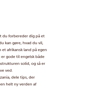
at du forbereder dig på et
du kan gøre, hvad du vil,
m et afrikansk land på egen
 er gode til engelsk både
strukturen solid, og så er
ive ved.
zania, dele tips, der
n helt ny verden af ​​