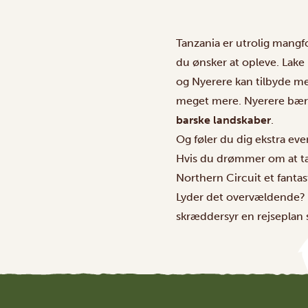
Tanzania er utrolig mangfo
du ønsker at opleve.
Lake
og
Nyerere
kan tilbyde m
meget mere. Nyerere bær
barske landskaber
.
Og føler du dig ekstra eve
Hvis du drømmer om at t
Northern Circuit et fantast
Lyder det overvældende? B
skræddersyr en rejsepla