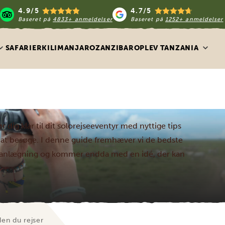
4.9/5
4.7/5
Baseret på
4833+ anmeldelser
Baseret på
1252+ anmeldelser
SAFARIER
KILIMANJARO
ZANZIBAR
OPLEV TANZANIA
dig klar til dit solorejseeventyr med nyttige tips
r at besøge. I denne guide fremhæver vi de bedste
in planlægning og kommer endda med en idé, der kan
den du rejser