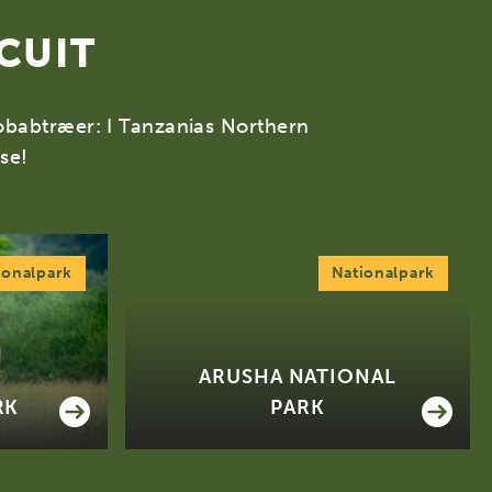
CUIT
aobabtræer: I Tanzanias Northern
lse!
ionalpark
Nationalpark
ARUSHA NATIONAL
RK
PARK