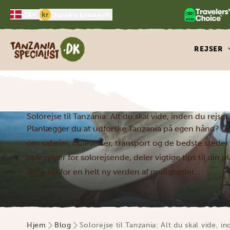
kr
DA
Danske kroner
Tanzania Specialist
REJSER
Solorejse til Tanzania: Alt du skal vide, inden du rejser
Planlægger du at udforske Tanzania på egen hånd? Gør 
om safarier, oplevelser, transport og de bedste stede
oplevelser for solorejsende, deler vigtige tips til d
åbne op for en helt ny verden af ​​muligheder...
Hjem
Blog
Solorejse til Tanzania: Alt du skal vide, in