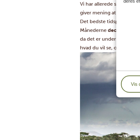
deres ef
Vi har allerede samlet de
giver mening at tegne en
Det bedste tidspunkt at re
Månederne
december til 
da det er under tørsæson
hvad du vil se, og hvor fle
Vis 