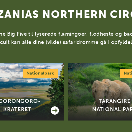
ZANIAS NORTHERN CIR
e Big Five til lyserøde flamingoer, flodheste og b
cuit kan alle dine (vilde) safaridrømme gå i opfylde
Nationalpark
Nat
GORONGORO-
TARANGIRE
KRATERET
NATIONAL PA