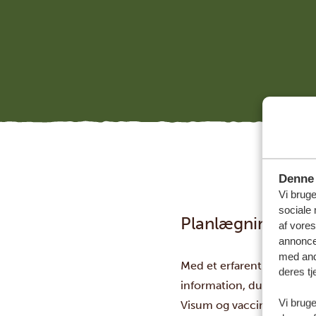
Denne 
Vi bruge
sociale 
Planlægning af d
af vore
annonce
med andr
Med et erfarent rejseburea
deres tj
information, du har brug f
Vi bruge
Visum og vaccinationer