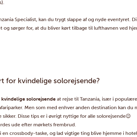
).
zania Specialist, kan du trygt slappe af og nyde eventyret. Di
et og sørger for, at du bliver kørt tilbage til lufthavnen ved 
rt for kvindelige solorejsende?
r kvindelige solorejsende
at rejse til Tanzania, især i popul
safariparker. Men som med enhver anden destination kan du m
ikker. Disse tips er i øvrigt nyttige for alle solorejsende😉
ærdes ude efter mørkets frembrud.
en crossbody-taske, og lad vigtige ting blive hjemme i hote