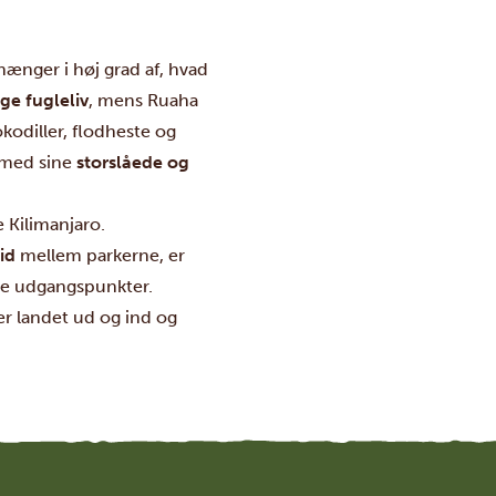
hænger i høj grad af, hvad
ige fugleliv
, mens
Ruaha
kodiller, flodheste og
 med sine
storslåede og
e
Kilimanjaro
.
id
mellem parkerne, er
elle udgangspunkter.
er landet ud og ind og