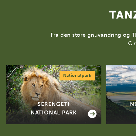
TAN
Fra den store gnuvandring og Th
Cir
Nationalpark
SERENGETI
N
NATIONAL PARK