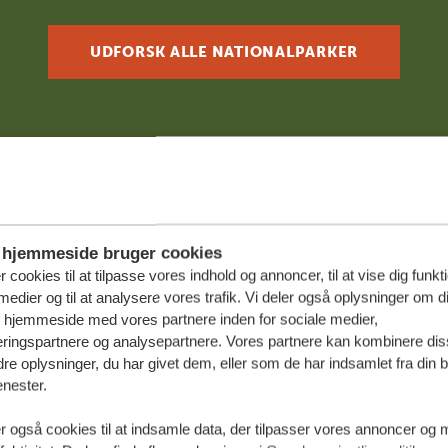
UDFORSK ALLE NATIONALPARKER
hjemmeside bruger cookies
r cookies til at tilpasse vores indhold og annoncer, til at vise dig funktio
medier og til at analysere vores trafik. Vi deler også oplysninger om d
in solorejse gennem Tanzania
s hjemmeside med vores partnere inden for sociale medier,
ringspartnere og analysepartnere. Vores partnere kan kombinere dis
e oplysninger, du har givet dem, eller som de har indsamlet fra din b
u ved din side behøver du ikke selv at stå for det hele. Vi h
enester.
or, inden du rejser.
r også cookies til at indsamle data, der tilpasser vores annoncer og 