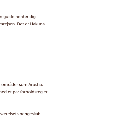
n guide henter dig i
hjemrejsen. Det er Hakuna
ære områder som Arusha,
ed et par forholdsregler
lværelsets pengeskab.