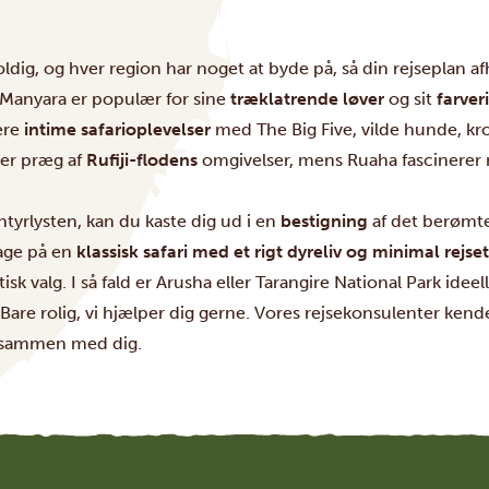
ldig, og hver region har noget at byde på, så din rejseplan af
 Manyara
er populær for sine
træklatrende løver
og sit
farver
ere
intime safarioplevelser
med The Big Five, vilde hunde, kro
er præg af
Rufiji-flodens
omgivelser, mens Ruaha fascinerer
ntyrlysten, kan du kaste dig ud i en
bestigning
af det berømt
age på en
klassisk safari med et rigt dyreliv og minimal rejset
isk valg. I så fald er Arusha eller Tarangire National Park ide
are rolig, vi hjælper dig gerne. Vores rejsekonsulenter kend
n sammen med dig.