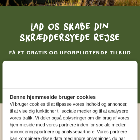
Lad os skabe din
skræddersyede rejse
FÅ ET GRATIS OG UFORPLIGTENDE TILBUD
DIN DRØMMEREJSE VENTER – START
PLANLÆGNINGEN NU
Denne hjemmeside bruger cookies
Vi bruger cookies til at tilpasse vores indhold og annoncer,
til at vise dig funktioner til sociale medier og til at analysere
vores trafik. Vi deler også oplysninger om din brug af vores
Ring til en ekspert
hjemmeside med vores partnere inden for sociale medier,
annonceringspartnere og analysepartnere. Vores partnere
kan kombinere disse data med andre oplysninger, du har
VORES SPECIALISTER SIDDER KLAR TIL AT