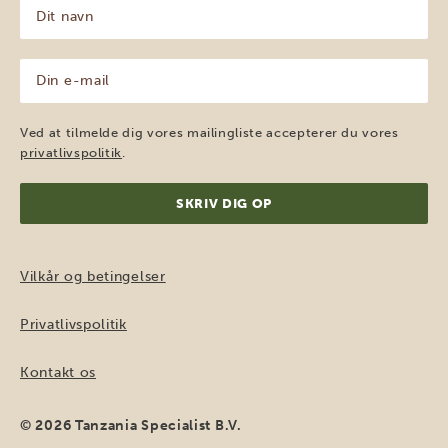
Dit
navn
(Påkrævet)
Din
e-
mail
(Påkrævet)
Ved at tilmelde dig vores mailingliste accepterer du vores
privatlivspolitik
.
Vilkår og betingelser
Privatlivspolitik
Kontakt os
© 2026 Tanzania Specialist B.V.