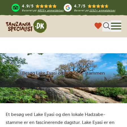
4.9/5
4.7/5
Baseret på
4833+ anmeldelser
Baseret på
1252+ anmeldelser
Tanzania Specialist
Menu
Besøg Lake Eyasi og Hadzabe-stammen
Hjem
Aktiviteter
Besøg Lake Eyasi og Hadzabe-stammen
Et besøg ved Lake Eyasi og den lokale Hadzabe-
stamme er en fascinerende dagstur. Lake Eyasi er en