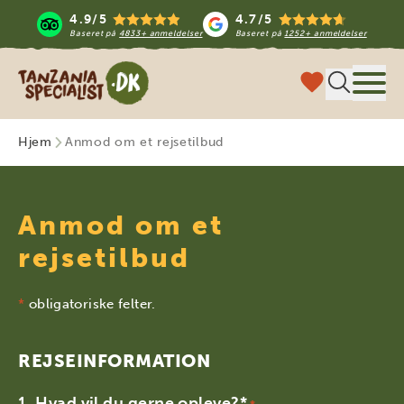
4.9/5
4.7/5
Baseret på
4833+ anmeldelser
Baseret på
1252+ anmeldelser
Tanzania Specialist
Menu
Hjem
Anmod om et rejsetilbud
Anmod om et
rejsetilbud
*
obligatoriske felter.
REJSEINFORMATION
Hvad vil du gerne opleve?*