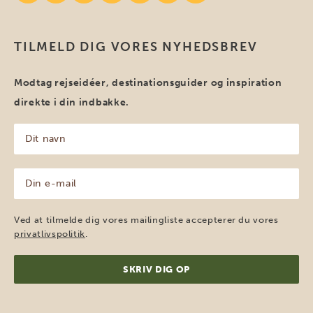
TILMELD DIG VORES NYHEDSBREV
Modtag rejseidéer, destinationsguider og inspiration
direkte i din indbakke.
Dit
navn
(Påkrævet)
Din
e-
mail
(Påkrævet)
Ved at tilmelde dig vores mailingliste accepterer du vores
privatlivspolitik
.