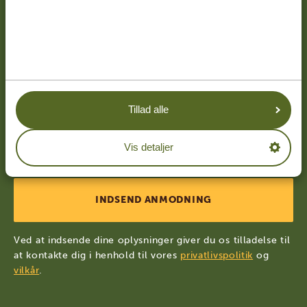
+45
Land
*
Danmark
Jeg ønsker at modtage nyhedsbrevet med
Tillad alle
nyheder og inspiration til planlægning af
fremtidige rejser.
Vis detaljer
Ved at indsende dine oplysninger giver du os tilladelse til
at kontakte dig i henhold til vores
privatlivspolitik
og
vilkår
.