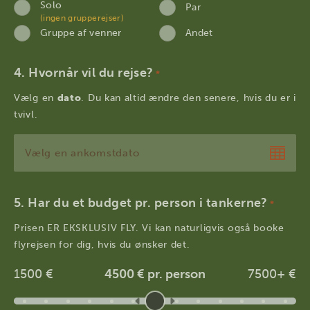
Solo
Par
(ingen grupperejser)
Gruppe af venner
Andet
Hvornår vil du rejse?
*
Vælg en
dato
. Du kan altid ændre den senere, hvis du er i
tvivl.
DD
punktum
MM
Har du et budget pr. person i tankerne?
*
punktum
Prisen ER EKSKLUSIV FLY. Vi kan naturligvis også booke
ÅÅÅÅ
flyrejsen for dig, hvis du ønsker det.
1500 €
4500 € pr. person
7500+ €