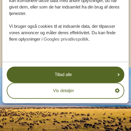
kan kombinere disse data med andre oplysninger, du har
VORES SPECIALISTER SIDDER KLAR TIL AT
givet dem, eller som de har indsamlet fra din brug af deres
HJÆLPE DIG
tjenester.
Vi bruger også cookies til at indsamle data, der tilpasser
DA:
vores annoncer og måler deres effektivitet. Du kan finde
+4589878233
flere oplysninger i
Googles privatlivspolitik
.
KONTAKT OS
Tillad alle
Vis detaljer