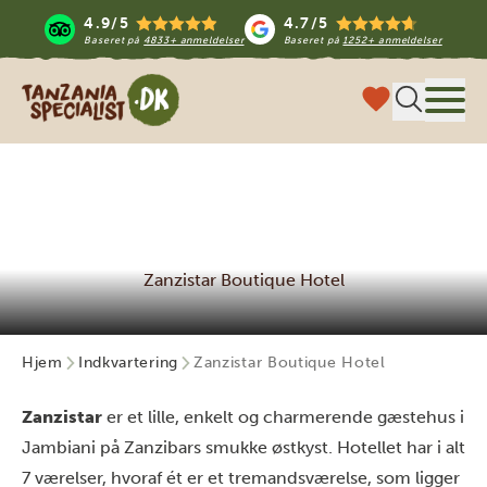
4.9/5
4.7/5
Baseret på
4833+ anmeldelser
Baseret på
1252+ anmeldelser
Tanzania Specialist
Menu
Zanzistar Boutique Hotel
Hjem
Indkvartering
Zanzistar Boutique Hotel
Zanzistar
er et lille, enkelt og charmerende gæstehus i
Jambiani på Zanzibars smukke østkyst. Hotellet har i alt
7 værelser, hvoraf ét er et tremandsværelse, som ligger