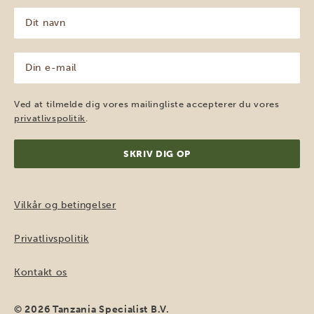
Dit
navn
(Påkrævet)
Din
e-
mail
(Påkrævet)
Ved at tilmelde dig vores mailingliste accepterer du vores
privatlivspolitik
.
Vilkår og betingelser
Privatlivspolitik
Kontakt os
© 2026 Tanzania Specialist B.V.