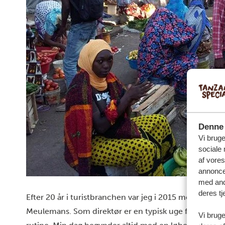
Denne 
Vi bruge
sociale 
af vore
annonce
med andr
deres tj
Efter 20 år i turistbranchen var jeg i 2015 med til 
Meulemans
. Som direktør er en typisk uge for mig bes
Vi bruge