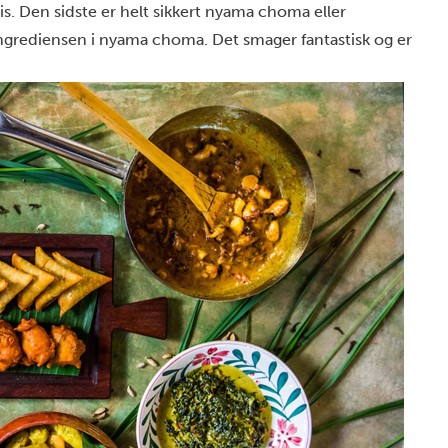
is. Den sidste er helt sikkert nyama choma eller
grediensen i nyama choma. Det smager fantastisk og er