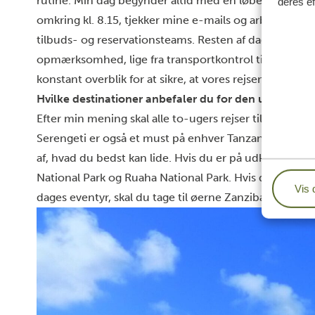
rutine. Min dag begynder altid med en løbetur. Jeg a
deres ef
omkring kl. 8.15, tjekker mine e-mails og arbejder vi
tilbuds- og reservationsteams. Resten af dagen går 
opmærksomhed, lige fra transportkontrol til kontakt 
konstant overblik for at sikre, at vores rejsende får e
Hvilke destinationer anbefaler du for den ultimativ
Efter min mening skal alle to-ugers rejser til Tanzania 
Serengeti er også et must på enhver Tanzania-rejse,
af, hvad du bedst kan lide. Hvis du er på udkig efter m
National Park og Ruaha National Park. Hvis du længes e
Vis 
dages eventyr, skal du tage til øerne
Zanzibar
eller Maf