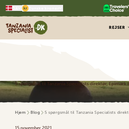
kr
DA
Danske kroner
Tanzania Specialist
REJSER
5 spørgsmål til Tanzania Specialists direktør, Epimark
Hjem
Blog
5 spørgsmål til Tanzania Specialists direk
15 november 2021