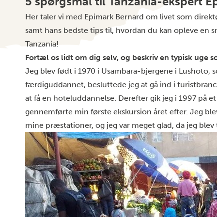
5 spørgsmål til Tanzania-ekspert E
Her taler vi med Epimark Bernard om livet som direktø
samt hans bedste tips til, hvordan du kan opleve en s
Tanzania
!
Fortæl os lidt om dig selv, og beskriv en typisk uge s
Jeg blev født i 1970 i Usambara-bjergene i Lushoto, s
færdiguddannet, besluttede jeg at gå ind i turistbran
at få en hoteluddannelse. Derefter gik jeg i 1997 på et 
gennemførte min første ekskursion året efter. Jeg bl
mine præstationer, og jeg var meget glad, da jeg blev 