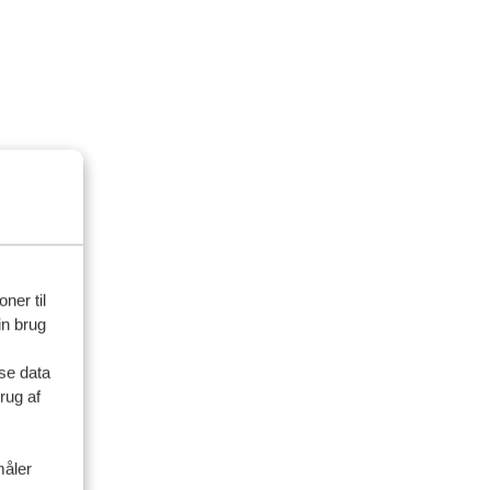
ner til
in brug
se data
rug af
måler