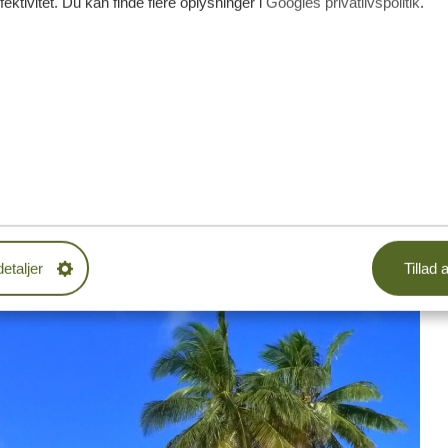
nkommer til Tanzania Specialists hovedkvarter i Arusha
fektivitet. Du kan finde flere oplysninger i
Googles privatlivspolitik
.
dere med nye rejseanmodninger, før jeg følger op på vores
med en masse operationelle opgaver, som kræver min
med alle afdelinger i virksomheden. Som direktør har jeg
n god oplevelse under hele deres rejse.
e Tanzania-oplevelse?
starte i
Tarangire National Park
med et par dages safari.
 og det samme er
Ngorongoro-krateret
. Så afhænger det
ere luksuriøse safarioplevelser, så tag sydpå til Nyerere
fter idylliske strande, hvor du kan slappe af efter mange
detaljer
Tillad a
ia. Uanset hvad vil Tanzania ikke skuffe dig!