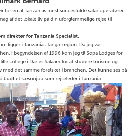
pimark Bernard
r for en af Tanzanias mest succesfulde safarioperatører
mag af det lokale liv på din uforglemmelige
rejse til
om direktør for Tanzania Specialist.
om ligger i Tanzanias Tanga-region. Da jeg var
chen. I begyndelsen af 1996 kom jeg til Sopa Lodges for
lille college i Dar es Salaam for at studere turisme og
ev med det samme forelsket i branchen. Det kunne ses på
tilbudt et sæsonjob som rejseleder i Tanzania.