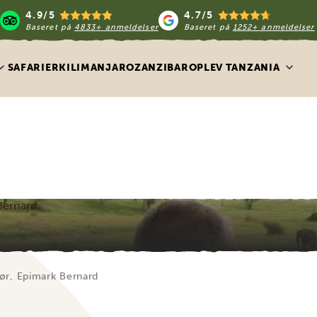
4.9/5
4.7/5
Baseret på
4833+ anmeldelser
Baseret på
1252+ anmeldelser
SAFARIER
KILIMANJARO
ZANZIBAR
OPLEV TANZANIA
 Bernard
tør, Epimark Bernard