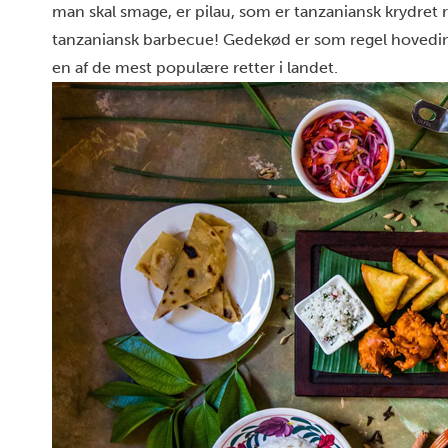
man skal smage, er pilau, som er tanzaniansk krydret r
tanzaniansk barbecue! Gedekød er som regel hovedin
en af de mest populære retter i landet.