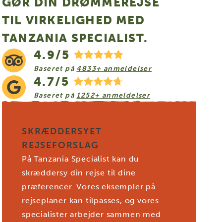
GØR DIN DRØMMEREJSE
TIL VIRKELIGHED MED
TANZANIA SPECIALIST.
4.9/5
Baseret på
4833+ anmeldelser
4.7/5
Baseret på
1252+ anmeldelser
SKRÆDDERSYET
REJSEFORSLAG
På Tanzania Specialist kan du
skræddersy din rejse til dine
præferencer. Vores eksempler på
rejseplaner kan tilpasses, og vores
specialister arbejder sammen med