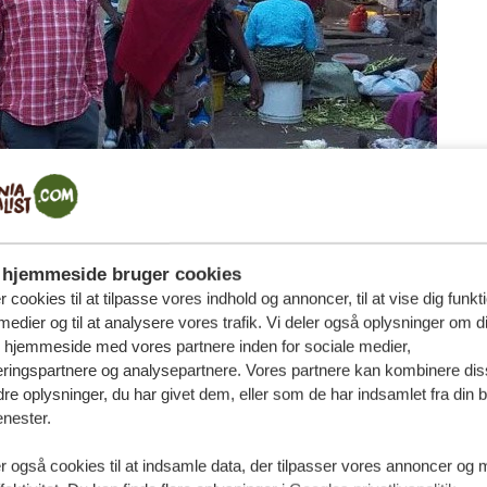
hjemmeside bruger cookies
r cookies til at tilpasse vores indhold og annoncer, til at vise dig funktio
medier og til at analysere vores trafik. Vi deler også oplysninger om d
s hjemmeside med vores partnere inden for sociale medier,
ringspartnere og analysepartnere. Vores partnere kan kombinere dis
e oplysninger, du har givet dem, eller som de har indsamlet fra din b
enester.
at grundlægge Tanzania Specialist sammen med
Robbin
temt ikke altid ens, men jeg har en vis normalitet i min
r også cookies til at indsamle data, der tilpasser vores annoncer og 