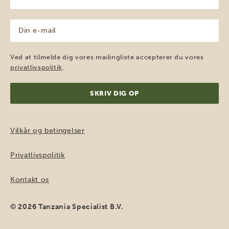
navn
(Påkrævet)
Din
e-
mail
(Påkrævet)
Ved at tilmelde dig vores mailingliste accepterer du vores
privatlivspolitik
.
Vilkår og betingelser
Privatlivspolitik
Kontakt os
© 2026 Tanzania Specialist B.V.