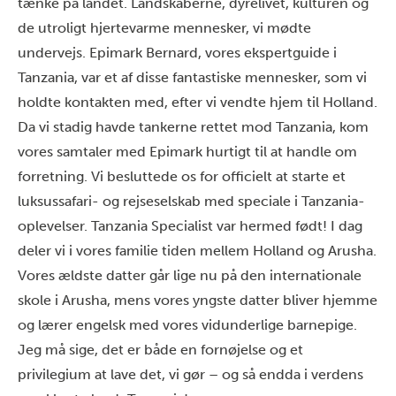
tænke på landet. Landskaberne, dyrelivet, kulturen og
de utroligt hjertevarme mennesker, vi mødte
undervejs.
Epimark Bernard
, vores ekspertguide i
Tanzania, var et af disse fantastiske mennesker, som vi
holdte kontakten med, efter vi vendte hjem til Holland.
Da vi stadig havde tankerne rettet mod Tanzania, kom
vores samtaler med Epimark hurtigt til at handle om
forretning. Vi besluttede os for officielt at starte et
luksussafari- og rejseselskab med speciale i Tanzania-
oplevelser.
Tanzania Specialist
var hermed født! I dag
deler vi i vores familie tiden mellem Holland og Arusha.
Vores ældste datter går lige nu på den internationale
skole i Arusha, mens vores yngste datter bliver hjemme
og lærer engelsk med vores vidunderlige barnepige.
Jeg må sige, det er både en fornøjelse og et
privilegium at lave det, vi gør – og så endda i verdens