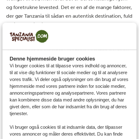
og foretrukne levested. Det er en af de mange faktorer,
der gør Tanzania til sådan en autentisk destination, fuld
af vidunderlige indtryk og oplevelser.
Er der steder i
Tanzania,
du endnu ikke har besøgt,
som du
godt kunne tænke dig at besøge
?
Jeg har boet og arbejdet i Tanzania i næsten syv år nu,
Denne hjemmeside bruger cookies
men der er stadig masser af steder, jeg gerne vil have
Vi bruger cookies til at tilpasse vores indhold og annoncer,
krydset af på min Tanzania-liste! Jeg vil nok sige, at
til at vise dig funktioner til sociale medier og til at analysere
Rubondo Island National Park står øverst på min liste.
vores trafik. Vi deler også oplysninger om din brug af vores
Denne ø ligger midt i verdens næststørste sø. Det er et
hjemmeside med vores partnere inden for sociale medier,
annonceringspartnere og analysepartnere. Vores partnere
frodigt miljø med et rigt dyreliv. Chimpanser, giraffer,
kan kombinere disse data med andre oplysninger, du har
antiloper, krokodiller, aber og et hav af fugle lever side
givet dem, eller som de har indsamlet fra din brug af deres
om side på øen. Rubondo anbefales som et af de mest
tjenester.
mindeværdige steder i Tanzania. Selv om det er noget
Vi bruger også cookies til at indsamle data, der tilpasser
af en opgave at komme dertil, fortæller vores guider
vores annoncer og måler deres effektivitet. Du kan finde
mig, at det er besværet værd.