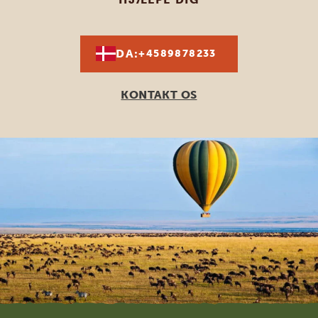
DA:
+4589878233
KONTAKT OS
Footer