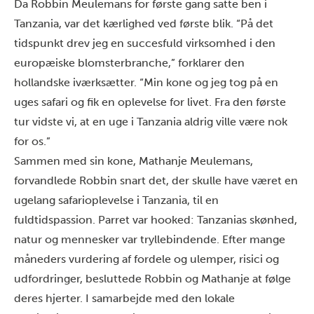
Da
Robbin Meulemans
for første gang satte ben i
Tanzania, var det kærlighed ved første blik. “På det
tidspunkt drev jeg en succesfuld virksomhed i den
europæiske blomsterbranche,” forklarer den
hollandske iværksætter. “Min kone og jeg tog på en
uges safari og fik en oplevelse for livet. Fra den første
tur vidste vi, at en uge i Tanzania aldrig ville være nok
for os.”
Sammen med sin kone, Mathanje Meulemans,
forvandlede Robbin snart det, der skulle have været en
ugelang safarioplevelse i Tanzania, til en
fuldtidspassion. Parret var hooked: Tanzanias skønhed,
natur og mennesker var tryllebindende. Efter mange
måneders vurdering af fordele og ulemper, risici og
udfordringer, besluttede Robbin og Mathanje at følge
deres hjerter. I samarbejde med den lokale