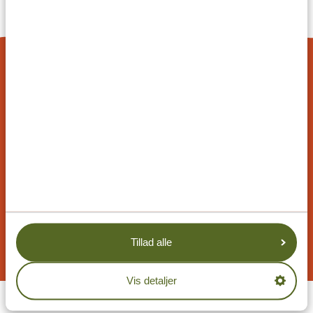
4.7/5
Baseret på
1252+ anmeldelser
SKRÆDDERSYET REJSEFORSLAG
På Tanzania Specialist kan du skræddersy din
rejse til dine præferencer. Vores eksempler på
rejseplaner kan tilpasses, og vores specialister
arbejder sammen med dig for at skabe din
drømmerejse!
ANMOD OM ET REJSEFORSLAG
Tillad alle
Vis detaljer