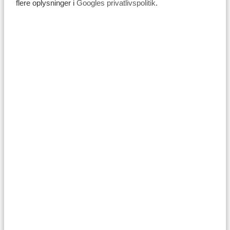
flere oplysninger i
Googles privatlivspolitik
.
Er du klar til at forelske dig i Tanzania? Arrangér din
Tanzania-rejse med
Tanzania Specialists
eksperterne,
og forbered dig på et skræddersyet eventyr i Afrika,
som du aldrig vil glemme.
Del denne artikel:
GØR DIN DRØMMEREJSE TIL
VIRKELIGHED MED
TANZANIA SPECIALIST.
4.9/5
Baseret på
4833+ anmeldelser