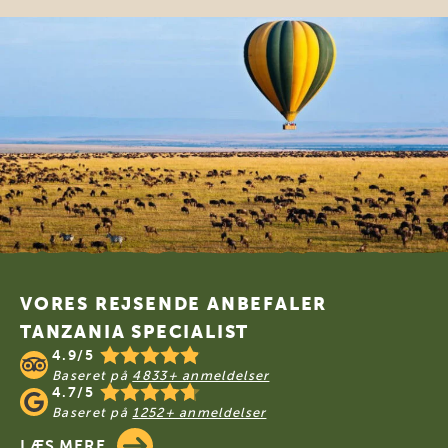
Footer
VORES REJSENDE ANBEFALER
TANZANIA SPECIALIST
4.9/5
Baseret på
4833+ anmeldelser
4.7/5
Baseret på
1252+ anmeldelser
LÆS MERE