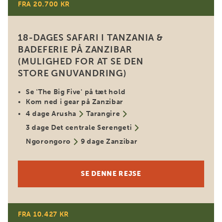
FRA 20.700 KR
18-DAGES SAFARI I TANZANIA &
BADEFERIE PÅ ZANZIBAR
(MULIGHED FOR AT SE DEN
STORE GNUVANDRING)
Se 'The Big Five' på tæt hold
Kom ned i gear på Zanzibar
4 dage Arusha
Tarangire
3 dage Det centrale Serengeti
Ngorongoro
9 dage Zanzibar
SE DENNE REJSE
FRA 10.427 KR
Grupperejse