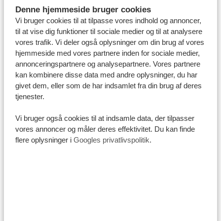
Ngorongoro
Denne hjemmeside bruger cookies
Det centrale Serengeti
Vi bruger cookies til at tilpasse vores indhold og annoncer,
2 dage Det nordlige Serengeti
til at vise dig funktioner til sociale medier og til at analysere
6 dage Zanzibar
vores trafik. Vi deler også oplysninger om din brug af vores
hjemmeside med vores partnere inden for sociale medier,
annonceringspartnere og analysepartnere. Vores partnere
SE DENNE REJSE
kan kombinere disse data med andre oplysninger, du har
givet dem, eller som de har indsamlet fra din brug af deres
tjenester.
FRA 29.557 KR
Vi bruger også cookies til at indsamle data, der tilpasser
vores annoncer og måler deres effektivitet. Du kan finde
flere oplysninger i
Googles privatlivspolitik
.
16-DAGES SAFARI I DET
NORDLIGE TANZANIA
Ngorongoro-kraterets vidundere
Den store gnuvandring i Serengeti
2 dage Arusha
Moshi (Kilimanjaro)