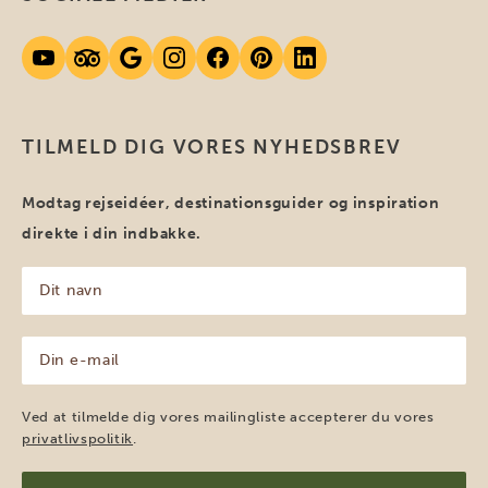
TILMELD DIG VORES NYHEDSBREV
Modtag rejseidéer, destinationsguider og inspiration
direkte i din indbakke.
Dit
navn
(Påkrævet)
Din
e-
mail
(Påkrævet)
Ved at tilmelde dig vores mailingliste accepterer du vores
privatlivspolitik
.