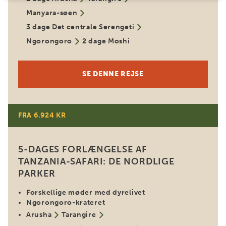
Manyara-søen
3 dage Det centrale Serengeti
Ngorongoro
2 dage Moshi
SE DENNE REJSE
FRA 6.924 KR
5-DAGES FORLÆNGELSE AF
TANZANIA-SAFARI: DE NORDLIGE
PARKER
Forskellige møder med dyrelivet
Ngorongoro-krateret
Arusha
Tarangire