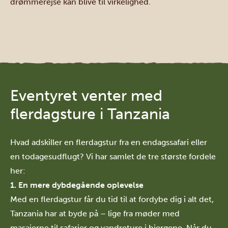
drømmerejse kan blive til virkelighed.
Eventyret venter med
flerdagsture i Tanzania
Hvad adskiller en flerdagstur fra en endagssafari eller
en todagesudflugt? Vi har samlet de tre største fordele
her:
1. En mere dybdegående oplevelse
Med en flerdagstur får du tid til at fordybe dig i alt det,
Tanzania har at byde på – lige fra møder med
masaierne
til safarier og vandreture i bjergene. Når du