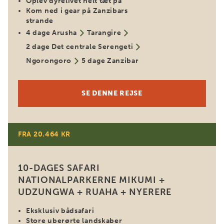
Oplev dyrelivet helt tæt på
Kom ned i gear på Zanzibars
strande
4 dage Arusha
Tarangire
2 dage Det centrale Serengeti
Ngorongoro
5 dage Zanzibar
SE DENNE REJSE
FRA 20.464 KR
10-DAGES SAFARI
NATIONALPARKERNE MIKUMI +
UDZUNGWA + RUAHA + NYERERE
Eksklusiv bådsafari
Store uberørte landskaber