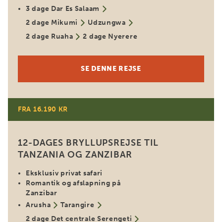
3 dage Dar Es Salaam
2 dage Mikumi
Udzungwa
2 dage Ruaha
2 dage Nyerere
SE DENNE REJSE
FRA 16.190 KR
For par
12-DAGES BRYLLUPSREJSE TIL
TANZANIA OG ZANZIBAR
Eksklusiv privat safari
Romantik og afslapning på
Zanzibar
Arusha
Tarangire
2 dage Det centrale Serengeti