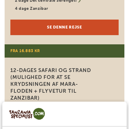
2 dage Det centrale Serengeti
4 dage Zanzibar
SE DENNE REJSE
FRA 16.883 KR
12-DAGES SAFARI OG STRAND
(MULIGHED FOR AT SE
KRYDSNINGEN AF MARA-
FLODEN + FLYVETUR TIL
ZANZIBAR)
Ekstravagant dyreliv
Afslapning på Zanzibar
Arusha
Tarangire