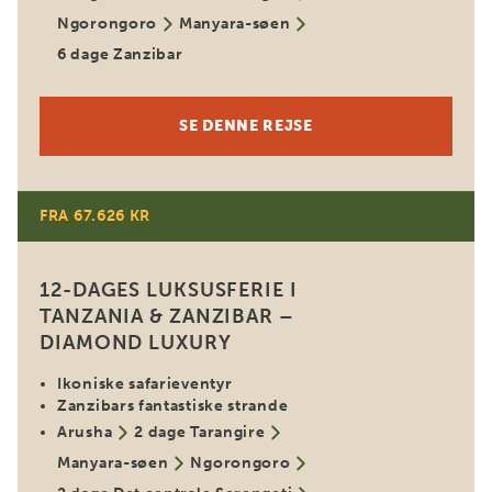
Ngorongoro
Manyara-søen
6 dage Zanzibar
SE DENNE REJSE
FRA 67.626 KR
DIAMOND LUXURY
12-DAGES LUKSUSFERIE I
TANZANIA & ZANZIBAR –
DIAMOND LUXURY
Ikoniske safarieventyr
Zanzibars fantastiske strande
Arusha
2 dage Tarangire
Manyara-søen
Ngorongoro