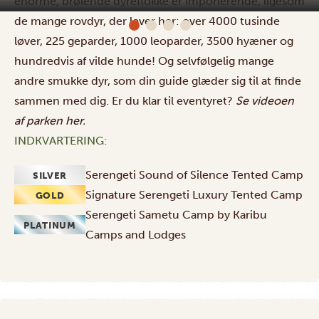
enorme, brølende dyreflokke er imponerende, ligesom
de mange rovdyr, der lever her: over 4000 tusinde
løver, 225 geparder, 1000 leoparder, 3500 hyæner og
hundredvis af vilde hunde! Og selvfølgelig mange
andre smukke dyr, som din guide glæder sig til at finde
sammen med dig. Er du klar til eventyret?
Se videoen
af parken
her
.
INDKVARTERING:
Serengeti Sound of Silence Tented Camp
SILVER
Signature Serengeti Luxury Tented Camp
GOLD
Serengeti Sametu Camp by Karibu
PLATINUM
Camps and Lodges