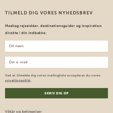
TILMELD DIG VORES NYHEDSBREV
Modtag rejseidéer, destinationsguider og inspiration
direkte i din indbakke.
Dit
navn
(Påkrævet)
Din
e-
mail
(Påkrævet)
Ved at tilmelde dig vores mailingliste accepterer du vores
privatlivspolitik
.
Vilkår og betingelser