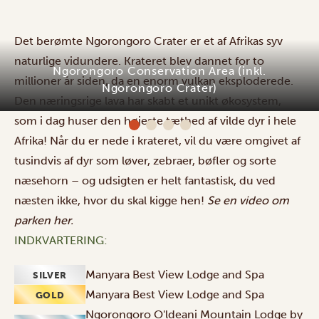
Det berømte Ngorongoro Crater er et af Afrikas syv
naturlige vidundere. Krateret blev dannet for to
Ngorongoro Conservation Area (inkl.
millioner år siden, da en enorm vulkan eksploderede.
Ngorongoro Crater)
Den næringsrige lava har skabt et unikt økosystem,
som i dag huser den højeste tæthed af vilde dyr i hele
Afrika! Når du er nede i krateret, vil du være omgivet af
tusindvis af dyr som løver, zebraer, bøfler og sorte
næsehorn – og udsigten er helt fantastisk, du ved
næsten ikke, hvor du skal kigge hen!
Se en video om
parken
her
.
INDKVARTERING:
Manyara Best View Lodge and Spa
SILVER
Manyara Best View Lodge and Spa
GOLD
Ngorongoro O'ldeani Mountain Lodge by