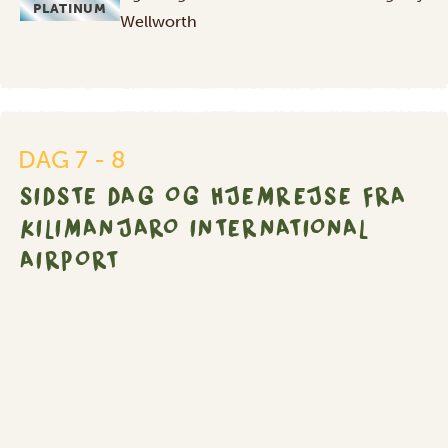
PLATINUM
Wellworth
Sidste
dag
og
DAG 7 - 8
hjemrejse
SIDSTE DAG OG HJEMREJSE FRA
fra
Kilimanjaro
KILIMANJARO INTERNATIONAL
International
AIRPORT
Airport