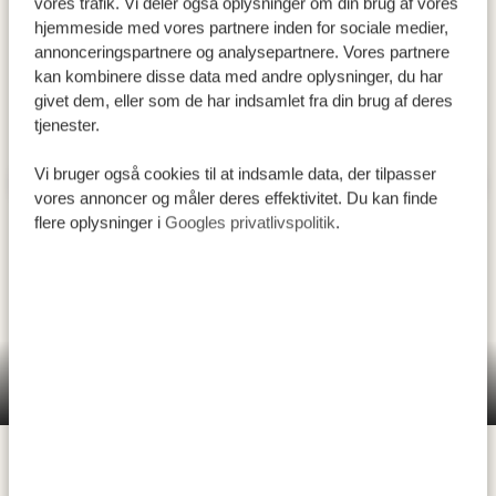
vores trafik. Vi deler også oplysninger om din brug af vores
hjemmeside med vores partnere inden for sociale medier,
annonceringspartnere og analysepartnere. Vores partnere
kan kombinere disse data med andre oplysninger, du har
givet dem, eller som de har indsamlet fra din brug af deres
tjenester.
Vi bruger også cookies til at indsamle data, der tilpasser
vores annoncer og måler deres effektivitet. Du kan finde
flere oplysninger i
Googles privatlivspolitik
.
Tarangire National Park er kendt for sine store
elefantflokke og de mange imponerende baobabtræer,
som kan blive flere hundrede år gamle. I tørketiden
Tarangire National Park
fungerer disse træer som vandkilde for elefanterne, der
med en særlig teknik kan trække vand ud af dem.
Tarangire River er desuden den eneste vandkilde i