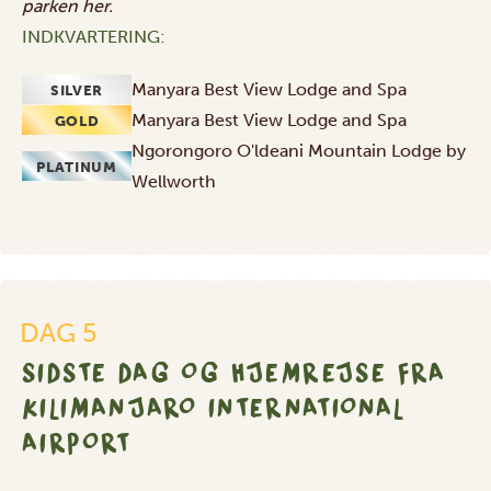
parken
her
.
INDKVARTERING:
Manyara Best View Lodge and Spa
SILVER
Manyara Best View Lodge and Spa
GOLD
Ngorongoro O'ldeani Mountain Lodge by
PLATINUM
Wellworth
Sidste
dag
og
DAG 5
hjemrejse
SIDSTE DAG OG HJEMREJSE FRA
fra
Kilimanjaro
KILIMANJARO INTERNATIONAL
International
AIRPORT
Airport