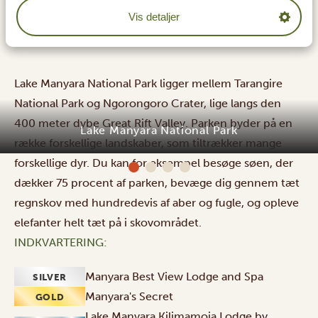
Vis detaljer
Lake Manyara National Park ligger mellem Tarangire
National Park og Ngorongoro Crater, lige langs den
400 meter dybe Great Rift Valley. Parken byder på en
Lake Manyara National Park
række forskellige landskaber, som tiltrækker mange
forskellige dyr. Du kan for eksempel besøge søen, der
dækker 75 procent af parken, bevæge dig gennem tæt
regnskov med hundredevis af aber og fugle, og opleve
elefanter helt tæt på i skovområdet.
INDKVARTERING:
Manyara Best View Lodge and Spa
SILVER
Manyara's Secret
GOLD
Lake Manyara Kilimamoja Lodge by