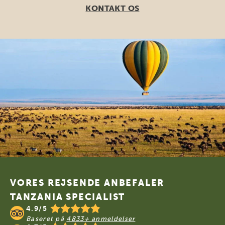
KONTAKT OS
Footer
VORES REJSENDE ANBEFALER
TANZANIA SPECIALIST
4.9/5
Baseret på
4833+ anmeldelser