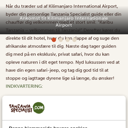
Når du træder ud af Kilimanjaro International Airport,
byder din personlige Tanzania Specialist guide eller din
Ankomst til Kilimanjaro Internationale
chauffør dig velkommen med et stort smil: “Karibu
Airport
Tanzania – velkommen til Tanzania!” Derefter kører du
direkte til dit hotel, hvor du kan slappe af og suge den
afrikanske atmosfære til dig. Næste dag tager guiden
dig med på en eksklusiv, privat safari, hvor du kan
opleve naturen i dit eget tempo. Nyd luksussen ved at
have din egen safari-jeep, og tag dig god tid til at
stoppe og iagttage dyrene lige så længe, du ønsker!
INDKVARTERING:
Ahadi Lodge
SILVER
Giraffe Manor Tanzania
GOLD
Giraffe Manor Tanzania
PLATINUM