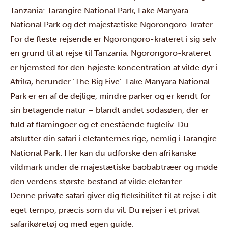
Tanzania:
Tarangire National Park
,
Lake Manyara
National Park
og det majestætiske
Ngorongoro-krater.
For de fleste rejsende er Ngorongoro-krateret i sig selv
en grund til at rejse til Tanzania. Ngorongoro-krateret
er hjemsted for den højeste koncentration af vilde dyr i
Afrika, herunder ‘The Big Five’. Lake Manyara National
Park er en af de dejlige, mindre parker og er kendt for
sin betagende natur – blandt andet sodasøen, der er
fuld af flamingoer og et enestående fugleliv. Du
afslutter din safari i elefanternes rige, nemlig i Tarangire
National Park. Her kan du udforske den afrikanske
vildmark under de majestætiske baobabtræer og møde
den verdens største bestand af vilde elefanter.
Denne private safari giver dig fleksibilitet til at rejse i dit
eget tempo, præcis som du vil. Du rejser i et privat
safarikøretøj og med egen guide.