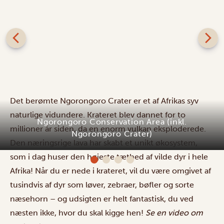
Det berømte Ngorongoro Crater er et af Afrikas syv
naturlige vidundere. Krateret blev dannet for to
Ngorongoro Conservation Area (inkl.
millioner år siden, da en enorm vulkan eksploderede.
Ngorongoro Crater)
Den næringsrige lava har skabt et unikt økosystem,
som i dag huser den højeste tæthed af vilde dyr i hele
Afrika! Når du er nede i krateret, vil du være omgivet af
tusindvis af dyr som løver, zebraer, bøfler og sorte
næsehorn – og udsigten er helt fantastisk, du ved
næsten ikke, hvor du skal kigge hen!
Se en video om