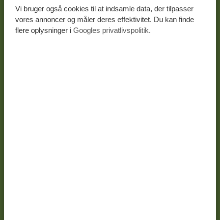
RELATERET
Vi bruger også cookies til at indsamle data, der tilpasser
vores annoncer og måler deres effektivitet. Du kan finde
flere oplysninger i
Googles privatlivspolitik
.
28-02-26
Visum til Tanzania – nemt og
hurtigt