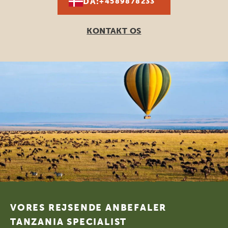
DA:
+4589878233
KONTAKT OS
Footer
VORES REJSENDE ANBEFALER
TANZANIA SPECIALIST