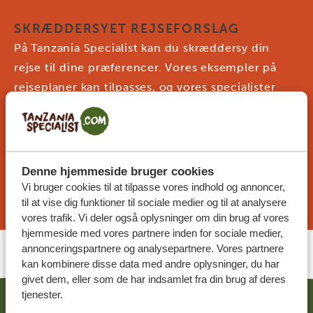
SKRÆDDERSYET REJSEFORSLAG
På Tanzania Specialist kan du skræddersy din
rejse til dine præferencer. Vores eksempler på
rejseplaner kan tilpasses, og vores specialister
arbejder sammen med dig for at skabe din
drømmerejse!
Denne hjemmeside bruger cookies
ANMOD OM ET REJSEFORSLAG
Vi bruger cookies til at tilpasse vores indhold og annoncer,
til at vise dig funktioner til sociale medier og til at analysere
vores trafik. Vi deler også oplysninger om din brug af vores
hjemmeside med vores partnere inden for sociale medier,
annonceringspartnere og analysepartnere. Vores partnere
kan kombinere disse data med andre oplysninger, du har
givet dem, eller som de har indsamlet fra din brug af deres
tjenester.