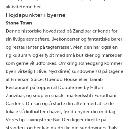
aktiviteterne
her
…
Højdepunkter i byerne
Stone Town
Denne historiske hovedstad på Zanzibar er kendt for
sin livlige atmosfære, livekoncerter og fantastiske barer
og restauranter på tagterrasser. Men den har også en
rig kulturarv og er fyldt med små butikker og markeder,
som gerne vil udforskes. Omkring solnedgang kommer
byen virkelig til live. Nyd din(e) sundowner(s) på tagene
af Emerson Spice, Upendo House eller Taarab
Restaurant på toppen af DoubleTree by Hilton
Zanzibar, og snup en snack i markedsstil i Forodhani
Gardens. Du kan også starte din aften med at se de
lokale slå kolbøtter i havet, før du nyder din middag.
Vores tip: Livingstone Bar. Den ligger direkte på
stranden, og her kan du drikke din sundowners (halv