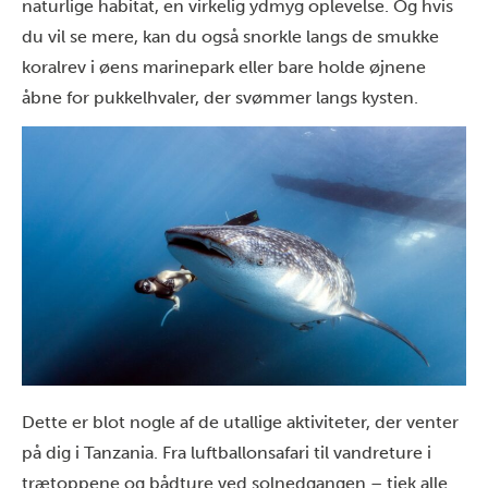
naturlige habitat, en virkelig ydmyg oplevelse. Og hvis
du vil se mere, kan du også snorkle langs de smukke
koralrev i øens marinepark eller bare holde øjnene
åbne for pukkelhvaler, der svømmer langs kysten.
Dette er blot nogle af de utallige aktiviteter, der venter
på dig i Tanzania. Fra luftballonsafari til vandreture i
trætoppene og bådture ved solnedgangen – tjek alle