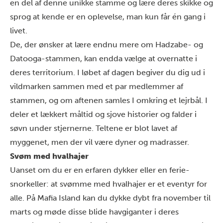
en del af denne unikke stamme og lære deres skikke og
sprog at kende er en oplevelse, man kun får én gang i
livet.
De, der ønsker at lære endnu mere om Hadzabe- og
Datooga-stammen, kan endda vælge at overnatte i
deres territorium. I løbet af dagen begiver du dig ud i
vildmarken sammen med et par medlemmer af
stammen, og om aftenen samles I omkring et lejrbål. I
deler et lækkert måltid og sjove historier og falder i
søvn under stjernerne. Teltene er blot lavet af
myggenet, men der vil være dyner og madrasser.
Svøm med hvalhajer
Uanset om du er en erfaren dykker eller en ferie-
snorkeller: at svømme med hvalhajer er et eventyr for
alle. På Mafia Island kan du dykke dybt fra november til
marts og møde disse blide havgiganter i deres