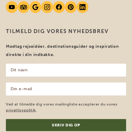
TILMELD DIG VORES NYHEDSBREV
Modtag rejseidéer, destinationsguider og inspiration
direkte i din indbakke.
Dit
navn
(Påkrævet)
Din
e-
mail
(Påkrævet)
Ved at tilmelde dig vores mailingliste accepterer du vores
privatlivspolitik
.