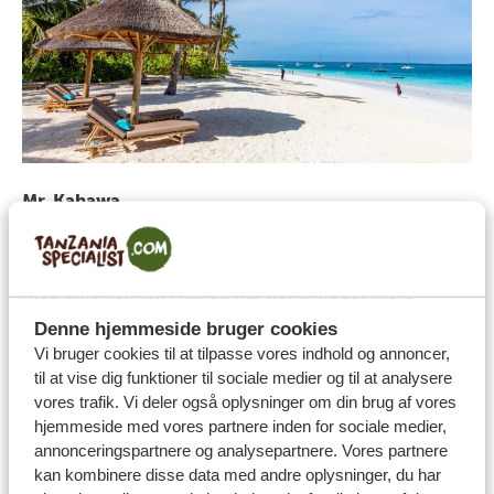
Mr. Kahawa
Det bedste loungested midt i Paje: Slap af direkte på
stranden, hop i poolen og del et af de enkle værelser
med dine venner. Hvis du har lyst til noget mere
luksuriøst, er der også nogle smukt designede værelser
Denne hjemmeside bruger cookies
Vi bruger cookies til at tilpasse vores indhold og annoncer,
på rooftop, hvor du kan sove. Og selvfølgelig serverer
til at vise dig funktioner til sociale medier og til at analysere
de den bedste kaffe (“kahawa” er swahili for “kaffe”) til
vores trafik. Vi deler også oplysninger om din brug af vores
de dovne, varme morgener, der følger efter de kølige
hjemmeside med vores partnere inden for sociale medier,
og glade tropiske nætter.
annonceringspartnere og analysepartnere. Vores partnere
kan kombinere disse data med andre oplysninger, du har
Kendwa fuldmånefest