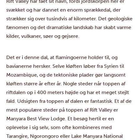
Rift Valley har fået sit navn, fordi jordskorpen her er
svækket og har dannet en enorm sprækkedal, der
strækker sig over tusindvis af kilometer. Det geologiske
fænomen og det dramatiske landskab har skabt varme
kilder, vulkaner, søer og gejsere.
Det er i denne dal, at flamingoerne holder til, og
bavianerne hersker. Selve kløften løber fra Syrien til
Mozambique, og de tektoniske plader gør langsomt
kløften større år efter år. Nogle steder når toppen af
riftdalen op i 400 meters højde og har et meget stejlt
fald. Udsigten fra toppen af dalen er fantastisk. Et af de
mest populære steder på toppen af Rift Valley er
Manyara Best View Lodge. Et besøg hertil er en
oplevelse i sig selv, som ofte kombineres med
Tarangire, Ngorongoro eller Lake Manyara National