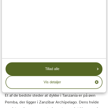
og omhyggeligt vedligeholdt.
Stone Town er den ældste fungerende by i verden,
hvilket gør den til et vidunderligt sted for
historielskere. Kulturerne i området har bevaret deres
særpræg, hvilket giver dig mulighed for at opleve
kultur og historie helt tæt på.
Tag på dykkertur på Zanzibar
Tillad alle
Vis detaljer
Et af de bedste steder at dykke i Tanzania er på
øen
Pemba
, der ligger i
Zanzibar
Archipelago. Dens hvide