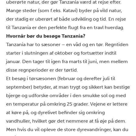
uberørte natur, der gør Tanzania værd at rejse efter.
Mange steder (som f.eks. Katavi) byder på vild natur,
der stadig er uberørt af både udvikling og tid. En rejse
til Tanzania er den perfekte flugt fra en travl hverdag.
Hvornår bør du besøge Tanzania?
Tanzania har
to sæsoner
– en våd og en tør. Regntiden
starter i slutningen af oktober og fortsætter indtil
januar. Den tager til igen fra marts til juni, men mellem
disse regnperioder er der tørtid.
Et besøg i tørsæsonen (februar og derefter juli til
september) betyder, at man trygt og sikkert kan bestige
bjerge og udforske områder i den smukke sol og med
en temperatur på omkring 25 grader. Vejene er lettere
at køre på, og dyrelivet befinder sig omkring
vandhuller, hvilket gør det nemmere at få øje på dem.
Men hvis du vil opleve de store dyrevandringer, kan du