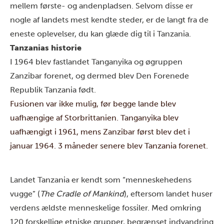
mellem første- og andenpladsen. Selvom disse er
nogle af landets mest kendte steder, er de langt fra de
eneste oplevelser, du kan glæde dig til i Tanzania.
Tanzanias historie
I
1964
blev fastlandet Tanganyika og øgruppen
Zanzibar forenet, og dermed blev Den Forenede
Republik Tanzania født.
Fusionen var ikke mulig, før begge lande blev
uafhængige af Storbrittanien. Tanganyika blev
uafhængigt i 1961, mens Zanzibar først blev det i
januar 1964. 3 måneder senere blev Tanzania forenet.
Landet Tanzania er kendt som “menneskehedens
vugge” (
The Cradle of Mankind
), eftersom landet huser
verdens ældste menneskelige fossiler. Med omkring
120
forskellige etniske grupper, begrænset indvandring