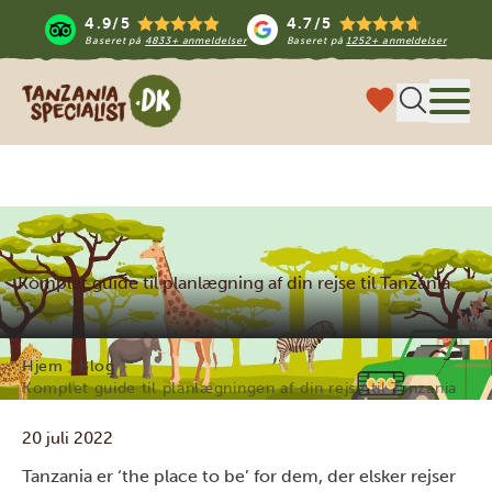
4.9/5
4.7/5
Baseret på
4833+ anmeldelser
Baseret på
1252+ anmeldelser
Tanzania Specialist
Menu
Komplet guide til planlægning af din rejse til Tanzania
Hjem
Blog
Komplet guide til planlægningen af din rejse til Tanzania
20 juli 2022
Tanzania er ‘the place to be’ for dem, der elsker rejser