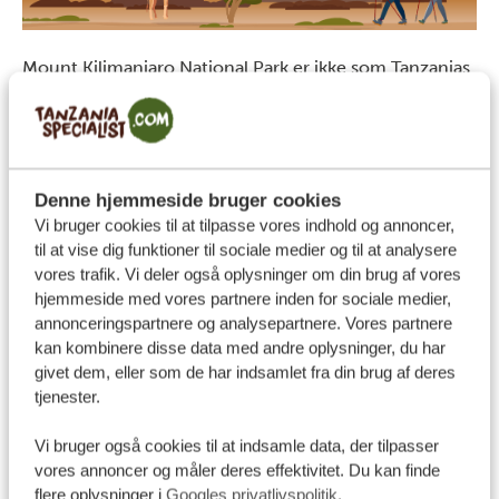
Mount Kilimanjaro National Park er ikke som Tanzanias
andre nationalparker. På denne tur er det ikke
dyrelivet, der er i fokus – attraktionen er at bestige
Kilimanjaro
, Afrikas højeste bjerg. Selv hvis du ikke når
toppen, er udsigten ud over vildmarken et syn for
Denne hjemmeside bruger cookies
guder.
Vi bruger cookies til at tilpasse vores indhold og annoncer,
til at vise dig funktioner til sociale medier og til at analysere
Tag på safari i Serengeti National Park
vores trafik. Vi deler også oplysninger om din brug af vores
hjemmeside med vores partnere inden for sociale medier,
annonceringspartnere og analysepartnere. Vores partnere
kan kombinere disse data med andre oplysninger, du har
givet dem, eller som de har indsamlet fra din brug af deres
tjenester.
Vi bruger også cookies til at indsamle data, der tilpasser
vores annoncer og måler deres effektivitet. Du kan finde
flere oplysninger i
Googles privatlivspolitik
.