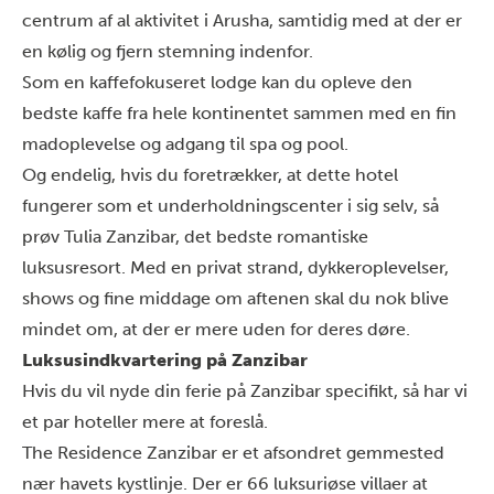
centrum af al aktivitet i Arusha, samtidig med at der er
en kølig og fjern stemning indenfor.
Som en kaffefokuseret lodge kan du opleve den
bedste kaffe fra hele kontinentet sammen med en fin
madoplevelse og adgang til spa og pool.
Og endelig, hvis du foretrækker, at dette hotel
fungerer som et underholdningscenter i sig selv, så
prøv
Tulia Zanzibar
, det bedste romantiske
luksusresort. Med en privat strand, dykkeroplevelser,
shows og fine middage om aftenen skal du nok blive
mindet om, at der er mere uden for deres døre.
Luksusindkvartering på Zanzibar
Hvis du vil nyde din
ferie på Zanzibar
specifikt, så har vi
et par hoteller mere at foreslå.
The Residence Zanzibar
er et afsondret gemmested
nær havets kystlinje. Der er 66 luksuriøse villaer at