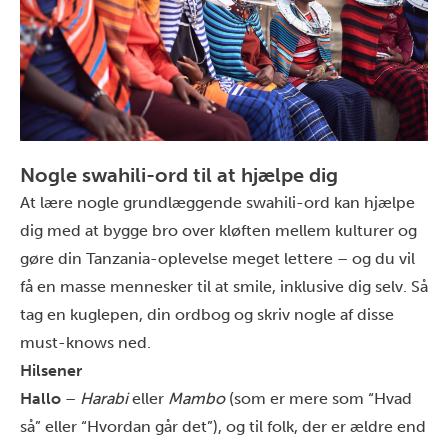
Nogle swahili-ord til at hjælpe dig
At lære nogle grundlæggende swahili-ord kan hjælpe
dig med at bygge bro over kløften mellem kulturer og
gøre din
Tanzania-oplevelse
meget lettere – og du vil
få en masse mennesker til at smile, inklusive dig selv. Så
tag en kuglepen, din ordbog og skriv nogle af disse
must-knows ned.
Hilsener
Hallo
–
Harabi
eller
Mambo
(som er mere som “Hvad
så” eller “Hvordan går det”),
og til folk, der er ældre end