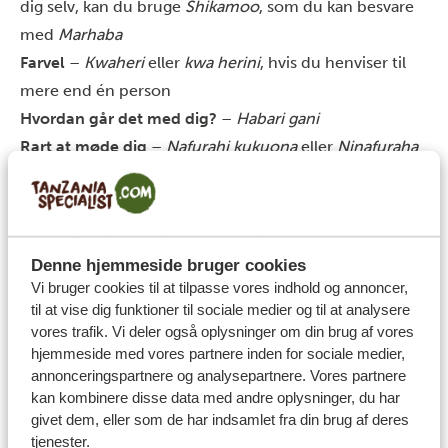
dig selv, kan du bruge
Shikamoo
, som du kan besvare
med
Marhaba
Farvel
–
Kwaheri
eller
kwa herini
, hvis du henviser til
mere end én person
Hvordan går det med dig?
–
Habari gani
Rart at møde dig
–
Nafurahi kukuona
eller
Ninafuraha
kukutana na wewe
Vi ses senere
–
Baadaye
og
Kwa heri
for et farvel over
en længere periode, eller
Kesho
, hvis det er om
aftenen, og du ikke ser dem før næste dag
Denne hjemmeside bruger cookies
Brug i samtaler
Vi bruger cookies til at tilpasse vores indhold og annoncer,
til at vise dig funktioner til sociale medier og til at analysere
Ja
–
Ndiyo
vores trafik. Vi deler også oplysninger om din brug af vores
Nej
–
Hapana
hjemmeside med vores partnere inden for sociale medier,
Alt er godt, eller jeg har det godt
–
Poa
som svar på
annonceringspartnere og analysepartnere. Vores partnere
Mambo
,
Nzuri
som svar på
Habari
eller
Marhaba
, hvis
kan kombinere disse data med andre oplysninger, du har
givet dem, eller som de har indsamlet fra din brug af deres
respondenten er en ældre person
tjenester.