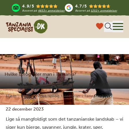
4.9/5
4.7/5
Baseret på
4833+ anmeldelser
Baseret på
1252+ anmeldelser
Tanzania Specialist
Menu
Hvilke sprog taler man i Tanzania?
Hjem
Blog
Hvilke sprog taler man i Tanzania?
22 december 2023
Lige så mangfoldigt som det tanzanianske landskab – vi
siger kun bjerge, savanner, jungle, krater, søer,