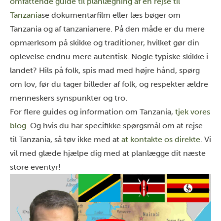
omfattende guide til planlægning af en rejse til
Tanzania
se dokumentarfilm eller læs
bøger om
Tanzania og af tanzanianere
. På den måde er du mere
opmærksom på skikke og traditioner, hvilket gør din
oplevelse endnu mere autentisk.
Nogle typiske skikke i
landet? Hils på folk, spis mad med højre hånd, spørg
om lov, før du tager billeder af folk, og respekter ældre
menneskers synspunkter og tro.
For flere guides og information om Tanzania,
tjek vores
blog
. Og hvis du har specifikke spørgsmål om at rejse
til Tanzania, så tøv ikke med at
at kontakte os direkte
. Vi
vil med glæde hjælpe dig med at planlægge dit næste
store eventyr!