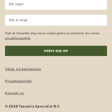
Dit
navn
(Påkrævet)
Din
e-
mail
(Påkrævet)
Ved at tilmelde dig vores mailingliste accepterer du vores
privatlivspolitik
.
Vilkår og betingelser
Privatlivspolitik
Kontakt os
© 2026 Tanzania Specialist B.V.