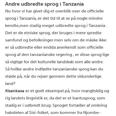
Andre udbredte sprog i Tanzania
Nu
hvor
vi har givet dig et overblik over de
officielle
sprog i Tanzania,
er det tid til at se på nogle mindre
kendte,
men stadig meget udbredte sprog i
Tanzania
.
Det
er de etniske sprog, der bruges
i mere spredte
samfund og befolkninger
.men selv om de måske ikke
er så udbredte eller endda anerkendt som officielle
sprog af den tanzanianske regering
, er disse sprog lige
så vigtige for det kulturelle landskab som alle andre.
Så hvilke andre indfødte tanzanianske sprog kan du
støde på, når du rejser gennem dette vidunderlige
land?
Kisankasa
er et godt eksempel på, hvor mangfoldig og
rig landets lingvistik er, da det er et bantusprog, som
stadig er i udbredt brug. Sproget fortæller af omkring
halvdelen af Sisi-folket, som kommer fra Njombe-