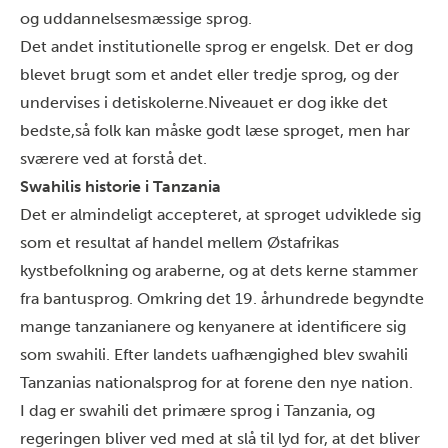
og uddannelsesmæssige sprog.
Det andet institutionelle sprog er engelsk. Det er dog
blevet
brugt som et andet eller tredje sprog, og der
undervises i det
iskolerne
.Niveauet
er dog ikke
det
bedste,
så folk kan måske godt læse sproget, men har
sværere ved at forstå det.
Swahilis historie i Tanzania
Det er almindeligt accepteret, at sproget udviklede sig
som et resultat af handel mellem Østafrikas
kystbefolkning og araberne, og at dets kerne stammer
fra bantusprog. Omkring det 19. århundrede begyndte
mange tanzanianere og kenyanere at identificere sig
som swahili. Efter landets uafhængighed blev swahili
Tanzanias nationalsprog for at forene den nye nation.
I dag er swahili det primære sprog i Tanzania, og
regeringen bliver ved med at slå til lyd for, at det bliver