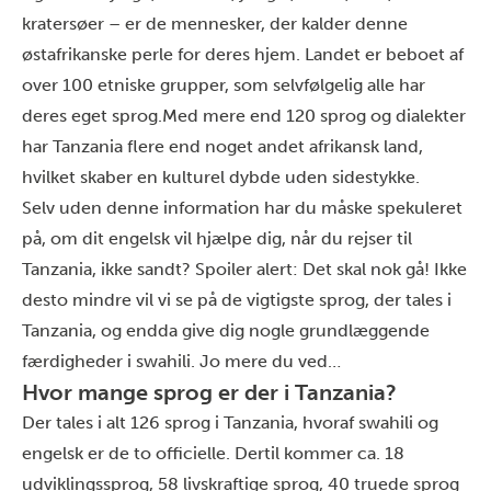
kratersøer – er de mennesker, der kalder denne
østafrikanske perle for deres hjem. Landet
er beboet af
over
100 etniske grupper
, som selvfølgelig alle har
deres eget sprog
.Med mere end 120 sprog og dialekter
har Tanzania flere end noget andet afrikansk land,
hvilket skaber en kulturel dybde uden sidestykke.
Selv uden denne information har du måske spekuleret
på, om dit engelsk
vil hjælpe dig, når du
rejser til
Tanzania, ikke sandt? Spoiler alert: Det skal nok gå! Ikke
desto mindre vil vi se på de vigtigste sprog, der tales i
Tanzania, og endda give dig nogle grundlæggende
færdigheder i swahili. Jo mere du ved…
Hvor mange sprog er der i Tanzania?
Der tales i alt 126 sprog i Tanzania, hvoraf swahili og
engelsk er de to officielle. Dertil kommer ca. 18
udviklingssprog, 58 livskraftige sprog, 40 truede sprog