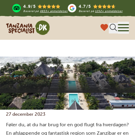
4.9/5
4.7/5
Baseret på
4833+ anmeldelser
Baseret på
1252+ anmeldelser
Tanzania Specialist
Menu
5 luksushoteller på Zanzibar
Hjem
Blog
5 luksushoteller på Zanzibar
27 december 2023
Føler du, at du har brug for en god flugt fra hverdagen?
En afslappende og fantastisk region som Zanzibar er en