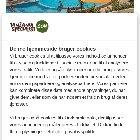
Hvad er det bedste sted at bo på
Zanzibar?
Hvis du søger lidt variation, er øens østlige og
Denne hjemmeside bruger cookies
nordøstlige regioner et fremragende valg. Her finder
Vi bruger cookies til at tilpasse vores indhold og annoncer,
til at vise dig funktioner til sociale medier og til at analysere
du et bredt udvalg af de bedste luksushoteller på
vores trafik. Vi deler også oplysninger om din brug af vores
Zanzibar, smukke strande og mulighed for at besøge
hjemmeside med vores partnere inden for sociale medier,
lokale landsbyer.
annonceringspartnere og analysepartnere. Vores partnere
I denne region er hotellerne placeret med omtanke,
kan kombinere disse data med andre oplysninger, du har
givet dem, eller som de har indsamlet fra din brug af deres
hvilket sikrer, at overbelægning ikke bliver et problem.
tjenester.
Mens du er der, må du ikke gå glip af den charmerende
Pwani Mchangani, en fiskerlandsby, der kan give dig en
Vi bruger også cookies til at indsamle data, der tilpasser
vores annoncer og måler deres effektivitet. Du kan finde
dybere indlevelse i øens skønhed. Det er en perfekt
flere oplysninger i
Googles privatlivspolitik
.
blanding af afslapning og kulturel udforskning.