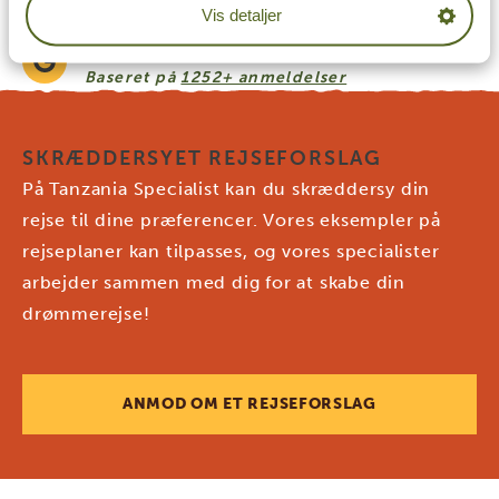
Vis detaljer
Baseret på
4833+ anmeldelser
4.7/5
Baseret på
1252+ anmeldelser
SKRÆDDERSYET REJSEFORSLAG
På Tanzania Specialist kan du skræddersy din
rejse til dine præferencer. Vores eksempler på
rejseplaner kan tilpasses, og vores specialister
arbejder sammen med dig for at skabe din
drømmerejse!
ANMOD OM ET REJSEFORSLAG