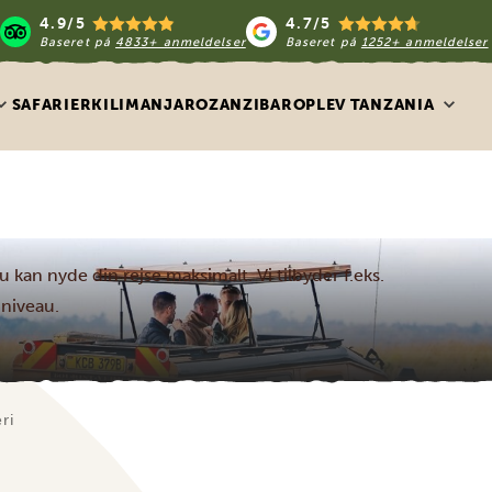
4.9/5
4.7/5
Baseret på
4833+ anmeldelser
Baseret på
1252+ anmeldelser
SAFARIER
KILIMANJARO
ZANZIBAR
OPLEV TANZANIA
 du kan nyde din rejse maksimalt. Vi tilbyder f.eks.
 niveau.
ri