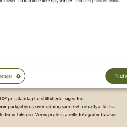
fektivitet. Du kan finde flere oplysninger i
Googles privatlivspolitik
.
cialtilpassede safarijeep være den perfekte løsning. Jeepen
simale fotomuligheder og plads til at placere stativ og
ler vi højst 2 personer i dette specialkøretøj.
* ekstra pr. bil pr. dag, ud over prisen for en almindelig
lleder fra dit eventyr. Vores
erialet efterfølgende. Du behøver
detaljer
Tillad a
SD
* pr. safaridag for stillbilleder
og
video.
rer
parkgebyrer, overnatning samt evt. returflybillet fra
rk der er tale om. Vores professionelle fotografer bookes