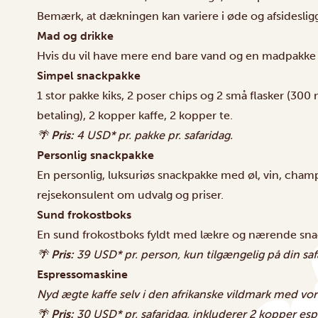
Bemærk, at dækningen kan variere i øde og afsidesli
Mad og drikke
Hvis du vil have mere end bare vand og en madpakke u
Simpel snackpakke
1 stor pakke kiks, 2 poser chips og 2 små flasker (300
betaling), 2 kopper kaffe, 2 kopper te.
🌴
Pris:
4 USD* pr. pakke pr. safaridag.
Personlig snackpakke
En personlig, luksuriøs snackpakke med øl, vin, champ
rejsekonsulent om udvalg og priser.
Sund frokostboks
En sund frokostboks fyldt med lækre og nærende sna
🌴
Pris:
39 USD* pr. person, kun tilgængelig på din safa
Espressomaskine
Nyd ægte kaffe selv i den afrikanske vildmark med v
🌴
Pris:
30 USD* pr. safaridag, inkluderer 2 kopper espr