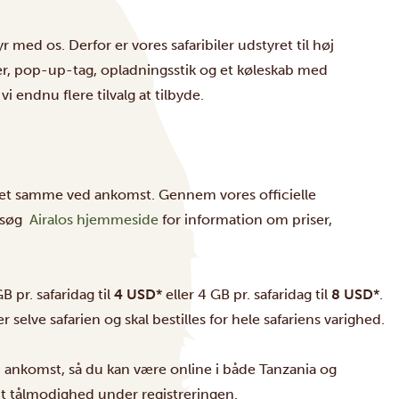
yr med os. Derfor er vores safaribiler udstyret til høj
r, pop-up-tag, opladningsstik og et køleskab med
i endnu flere tilvalg at tilbyde.
 det samme ved ankomst. Gennem vores officielle
esøg
Airalos hjemmeside
for information om priser,
B pr. safaridag til
4 USD
* eller 4 GB pr. safaridag til
8 USD
*.
elve safarien og skal bestilles for hele safariens varighed.
 ankomst, så du kan være online i både Tanzania og
idt tålmodighed under registreringen.