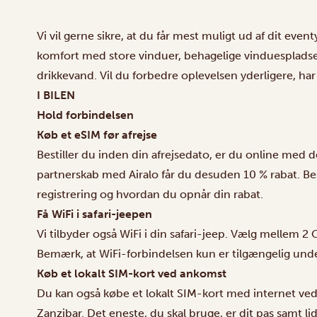
Vi vil gerne sikre, at du får mest muligt ud af dit event
komfort med store vinduer, behagelige vinduespladse
drikkevand. Vil du forbedre oplevelsen yderligere, har v
I BILEN
Hold forbindelsen
Køb et eSIM før afrejse
Bestiller du inden din afrejsedato, er du online med
partnerskab med Airalo får du desuden 10 % rabat. B
registrering og hvordan du opnår din rabat.
Få WiFi i safari-jeepen
Vi tilbyder også WiFi i din safari-jeep. Vælg mellem 2 G
Bemærk, at WiFi-forbindelsen kun er tilgængelig under s
Køb et lokalt SIM-kort ved ankomst
Du kan også købe et lokalt SIM-kort med internet ved
Zanzibar. Det eneste, du skal bruge, er dit pas samt l