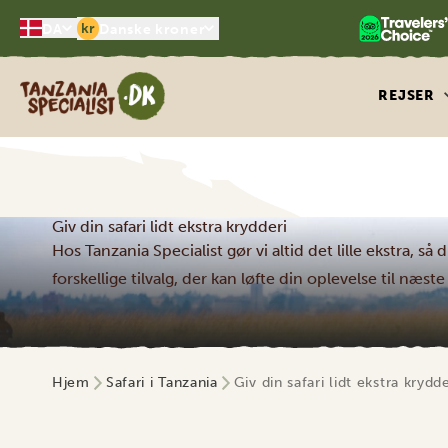
kr
DA
Danske kroner
Tanzania Specialist
REJSER
Giv din safari lidt ekstra krydderi
Hos Tanzania Specialist gør vi altid det lille ekstra, så
forskellige tilvalg, der kan løfte din oplevelse til næste
Hjem
Safari i Tanzania
Giv din safari lidt ekstra krydde