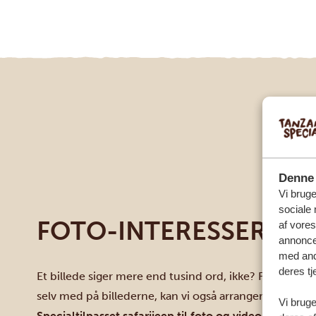
Denne 
Vi bruge
sociale 
FOTO-INTERESSERET?
af vore
annonce
med andr
deres tj
Et billede siger mere end tusind ord, ikke? For den opt
selv med på billederne, kan vi også arrangere en profe
Vi bruge
Specialtilpasset safarijeep til foto og video