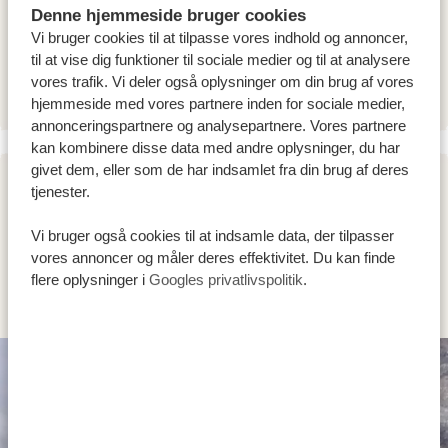
og nedstigninger, så hold det rette tempo. Du spiser
Denne hjemmeside bruger cookies
frokost i lejren, og efter en hvile kan du tage en
Vi bruger cookies til at tilpasse vores indhold og annoncer,
til at vise dig funktioner til sociale medier og til at analysere
akklimatiseringstur i retning mod Barafu Camp.
vores trafik. Vi deler også oplysninger om din brug af vores
hjemmeside med vores partnere inden for sociale medier,
annonceringspartnere og analysepartnere. Vores partnere
kan kombinere disse data med andre oplysninger, du har
givet dem, eller som de har indsamlet fra din brug af deres
tjenester.
DAG 5
LEMOSHO-SHIRA ROUTE (4/6) |
Vi bruger også cookies til at indsamle data, der tilpasser
vores annoncer og måler deres effektivitet. Du kan finde
KARANGA CAMP (4.040 M) –
flere oplysninger i
Googles privatlivspolitik
.
BARAFU CAMP (4.645 M)