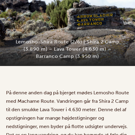
Lemosho-Shira Route (2/6) | Shira 2 Camp
(3.890 m) – Lava Tower (4.630 m) –
Barranco Camp (3.950 m)
På denne anden dag på bjerget mødes Lemosho Route
med Machame Route. Vandringen går fra Shira 2 Camp
til den smukke Lava Tower i 4.630 meter. Denne del af
opstigningen har mange højdestigninger og
nedstigninger, men byder på flotte udsigter undervejs.
Det er en lang vandring, og du kan begynde at føle dig