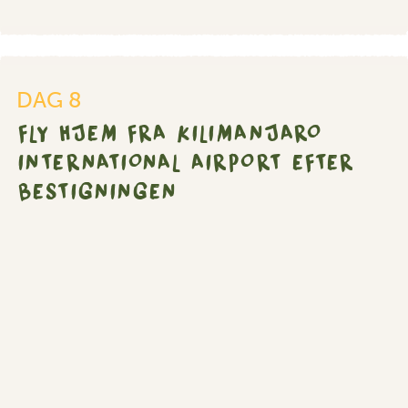
Fly
hjem
fra
DAG 8
Kilimanjaro
FLY HJEM FRA KILIMANJARO
International
Airport
INTERNATIONAL AIRPORT EFTER
efter
BESTIGNINGEN
bestigningen