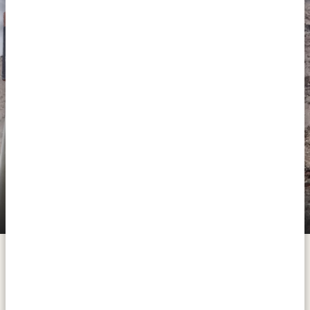
Efter morgenmad starter vandringen til Barafu Camp.
Dette er udgangspunktet for opstigningen til Uhuru
Lemosho-Shira Route (4/6) | Karanga Camp
Peak – toppen af Kilimanjaro! Du ankommer til lejren
(4.040 m) – Barafu Camp (4.645 m)
omkring frokosttid. Her kan du slappe af, og når du har
genvundet kræfterne, kan du tage en
akklimatiseringstur til Kosovo Summit Camp (4.870
meter), og tilbage igen. Nyd den betagende udsigt
over de omkringliggende toppe, og oplev spændingen