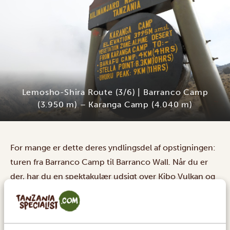
Lemosho-Shira Route (3/6) | Barranco Camp
(3.950 m) – Karanga Camp (4.040 m)
For mange er dette deres yndlingsdel af opstigningen:
turen fra Barranco Camp til Barranco Wall. Når du er
der, har du en spektakulær udsigt over Kibo Vulkan og
Mount Meru.
Herefter starter en mere krævende vandring for at nå
Karanga Camp. Denne rute har mange højdestigninger