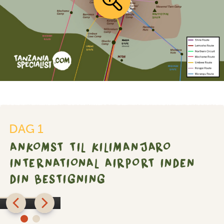
Ankomst
til
DAG 1
Kilimanjaro
ANKOMST TIL KILIMANJARO
International
Airport
INTERNATIONAL AIRPORT INDEN
inden
DIN BESTIGNING
din
bestigning