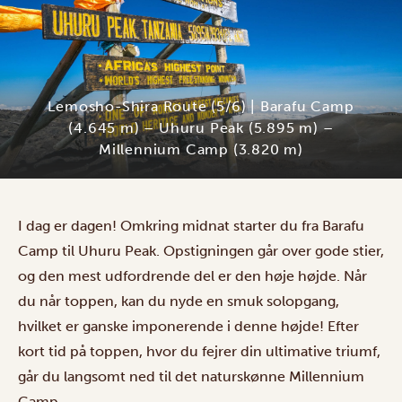
Lemosho-Shira Route (5/6) | Barafu Camp
(4.645 m) – Uhuru Peak (5.895 m) –
Millennium Camp (3.820 m)
I dag er dagen! Omkring midnat starter du fra Barafu
Camp til Uhuru Peak. Opstigningen går over gode stier,
og den mest udfordrende del er den høje højde. Når
du når toppen, kan du nyde en smuk solopgang,
hvilket er ganske imponerende i denne højde! Efter
kort tid på toppen, hvor du fejrer din ultimative triumf,
går du langsomt ned til det naturskønne Millennium
Camp.