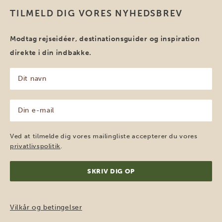
TILMELD DIG VORES NYHEDSBREV
Modtag rejseidéer, destinationsguider og inspiration
direkte i din indbakke.
Dit
navn
(Påkrævet)
Din
e-
mail
(Påkrævet)
Ved at tilmelde dig vores mailingliste accepterer du vores
privatlivspolitik
.
Vilkår og betingelser