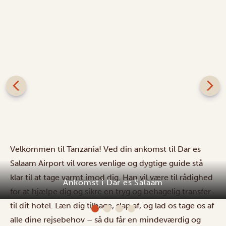
Velkommen til Tanzania! Ved din ankomst til Dar es
Salaam Airport vil vores venlige og dygtige guide stå
klar til at tage varmt imod dig. Han vil være til rådighed
Ankomst i Dar es Salaam
for at hjælpe dig og sikre en tryg og behagelig transfer
til dit hotel. Læn dig tilbage, slap af, og lad os tage os af
alle dine rejsebehov – så du får en mindeværdig og