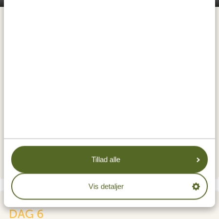
Derudover kan du måske få øje på løver, leoparder,
giraffer, zebraer, krokodiller, elandantiloper,
sabelantiloper, sjakaler eller den sjældne afrikanske
vilde hund. Game drives er særlige her, fordi du kører
gennem et uberørt økosystem i denne relativt rolige,
men betagende park!
INDKVARTERING:
Ruaha River Lodge by Foxes Safari Camps
SILVER
Laba Jongomero Camp - Tented Suite
GOLD
Asanja Ndembo - Ruaha
PLATINUM
Tillad alle
Vis detaljer
DAG 6