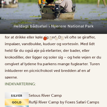
En bådsafari på Rufiji River i Nyerere National Park er
både afslappende og eventyrlig! Turen fører dig ad
floden og ud til nærliggende søer, hvor du har gode
Heldags bådsafari i Nyerere National Park
chancer for at spotte dyr, der søger mod vandkanten
for at drikke eller køle sig ned. Du vil ofte se giraffer,
impalaer, vandbukke, kuduer og vortesvin. Med lidt
held får du også øje på elefanter, der bader, eller
krokodiller, der ligger og soler sig – og hele vejen er du
omgivet af lydene fra parkens mange fuglearter. Turen
inkluderer en picnicfrokost ved bredden af en af
søerne.
INDKVARTERING:
Selous River Camp
SILVER
Rufiji River Camp by Foxes Safari Camps
GOLD