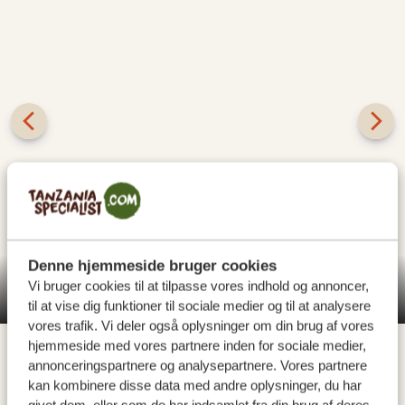
Mikumi National Park ligger ca. seks timers kørsel fra
Dar es Salaam og er Tanzanias fjerde største
Denne hjemmeside bruger cookies
nationalpark. De åbne landskaber og det rige dyreliv
Vi bruger cookies til at tilpasse vores indhold og annoncer,
Mikumi National Park
til at vise dig funktioner til sociale medier og til at analysere
kan sammenlignes med de berømte sletter i Serengeti,
vores trafik. Vi deler også oplysninger om din brug af vores
men parkens beliggenhed tæt på Tanzanias største by
hjemmeside med vores partnere inden for sociale medier,
gør Mikumi lettere tilgængelig. Parken har en stor
annonceringspartnere og analysepartnere. Vores partnere
variation af dyr: elefanter, bøfler, zebraer og giraffer er
kan kombinere disse data med andre oplysninger, du har