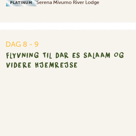
Serena Mivumo River Lodge
PLATINUM
Flyvning
til
Dar
Es
DAG 8 - 9
Salaam
og
FLYVNING TIL DAR ES SALAAM OG
videre
VIDERE HJEMREJSE
hjemrejse