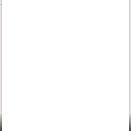
Ruaha National Park er Tanzanias tredjestørste
nationalpark. Den ligger langs Great Ruaha River, er
kendt for sin store elefantbestand og er et ægte
Ruaha National Park
paradis for fuglekiggere med over 570 forskellige arter.