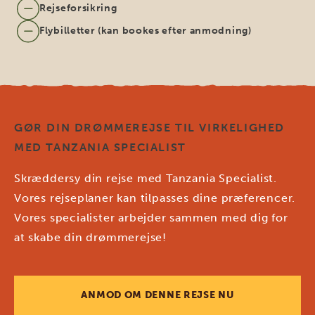
Rejseforsikring
Flybilletter (kan bookes efter anmodning)
GØR DIN DRØMMEREJSE TIL VIRKELIGHED
MED TANZANIA SPECIALIST
Skræddersy din rejse med Tanzania Specialist.
Vores rejseplaner kan tilpasses dine præferencer.
Vores specialister arbejder sammen med dig for
at skabe din drømmerejse!
ANMOD OM DENNE REJSE NU