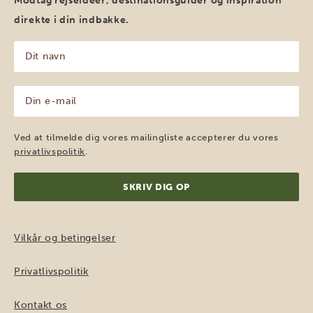
Modtag rejseidéer, destinationsguider og inspiration
direkte i din indbakke.
Dit
navn
(Påkrævet)
Din
e-
mail
(Påkrævet)
Ved at tilmelde dig vores mailingliste accepterer du vores
privatlivspolitik
.
Vilkår og betingelser
Privatlivspolitik
Kontakt os