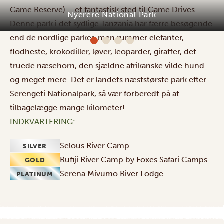
Game Reserve) – et fantastisk sted til Game Drives.
Nyerere National Park
Denne park i det sydlige Tanzania har færre besøgende
end de nordlige parker, men rummer elefanter,
flodheste, krokodiller, løver, leoparder, giraffer, det
truede næsehorn, den sjældne afrikanske vilde hund
og meget mere. Det er landets næststørste park efter
Serengeti Nationalpark, så vær forberedt på at
tilbagelægge mange kilometer!
INDKVARTERING:
Selous River Camp
SILVER
Rufiji River Camp by Foxes Safari Camps
GOLD
Serena Mivumo River Lodge
PLATINUM