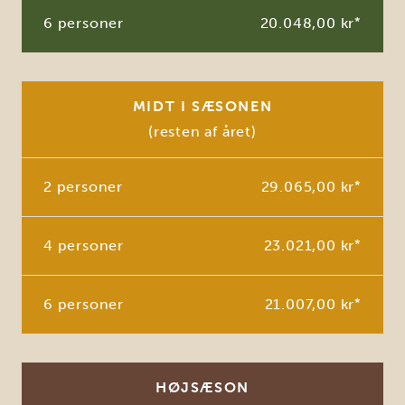
6 personer
20.048,00 kr
*
MIDT I SÆSONEN
(resten af året)
2 personer
29.065,00 kr
*
4 personer
23.021,00 kr
*
6 personer
21.007,00 kr
*
HØJSÆSON