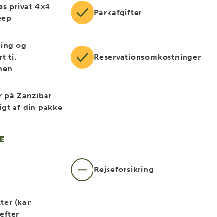
øs privat 4×4
Parkafgifter
eep
ing og
t til
Reservationsomkostninger
nen
r på Zanzibar
gt af din pakke
E
Rejseforsikring
tter (kan
efter