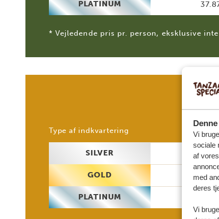
PLATINUM
37.8
* Vejledende pris pr. person, eksklusive inte
Denne 
2 p
Type af indkvartering
Vi bruge
sociale 
SILVER
26.2
af vore
annonce
GOLD
31.5
med andr
deres tj
PLATINUM
41.4
Vi bruge