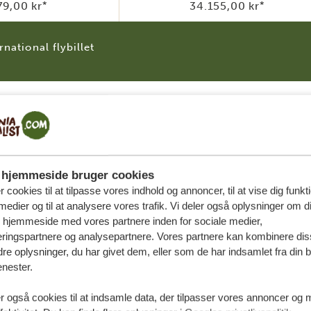
79,00 kr
*
34.155,00 kr
*
rnational flybillet
MIDT I SÆSONEN
(RESTEN AF ÅRET)
hjemmeside bruger cookies
ersoner
4 personer
r cookies til at tilpasse vores indhold og annoncer, til at vise dig funktio
medier og til at analysere vores trafik. Vi deler også oplysninger om d
62,00 kr
*
21.658,00 kr
*
s hjemmeside med vores partnere inden for sociale medier,
ringspartnere og analysepartnere. Vores partnere kan kombinere dis
08,00 kr
*
26.904,00 kr
*
e oplysninger, du har givet dem, eller som de har indsamlet fra din b
enester.
49,00 kr
*
36.845,00 kr
*
r også cookies til at indsamle data, der tilpasser vores annoncer og 