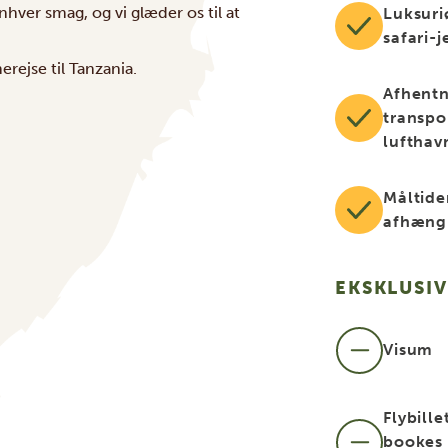
nhver smag, og vi glæder os til at
Luksuri
safari-j
rejse til Tanzania.
Afhentn
transpor
lufthav
Måltide
afhængi
EKSKLUSIV
Visum
Flybille
bookes 