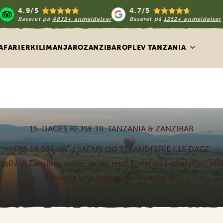
4.9/5
4.7/5
Baseret på
4833+ anmeldelser
Baseret på
1252+ anmeldelser
AFARIER
KILIMANJARO
ZANZIBAR
OPLEV TANZANIA
15-DAGES REJSE TIL TANZANIA & ZANZIBAR
*
FRA 19.336 KR
/ SAFARI OG STRANDFERIE / 15 DAGE
gsfly til Zanzibar, guide, safari-jeep, hotel og parkafgifter, ekskl
Tanzania (pris baseret på 6 personer)