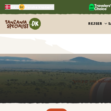
kr
DA
Danske kroner
Tanzania Specialist
REJSER
S
*pris p.p. inkl. indenri