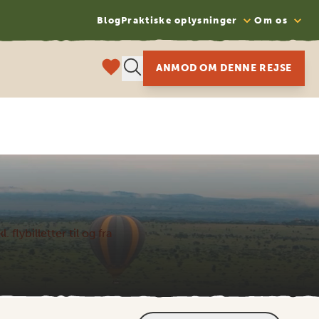
Blog
Praktiske oplysninger
Om os
ANMOD OM DENNE REJSE
. flybilletter til og fra