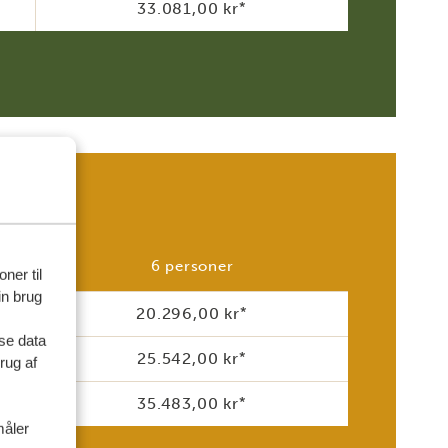
33.081,00 kr
*
6 personer
ner til
in brug
20.296,00 kr
*
se data
25.542,00 kr
*
rug af
35.483,00 kr
*
måler