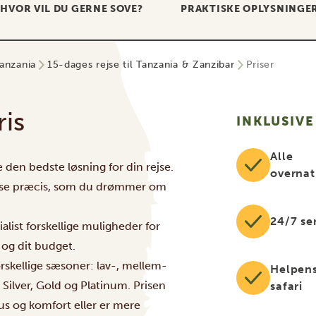
HVOR VIL DU GERNE SOVE?
PRAKTISKE OPLYSNINGE
anzania
15-dages rejse til Tanzania & Zanzibar
Priser
ris
INKLUSIVE
Alle
den bedste løsning for din rejse.
overnat
 rejse præcis, som du drømmer om
24/7 se
alist forskellige muligheder for
 og dit budget.
orskellige sæsoner: lav-, mellem-
Helpens
 Silver, Gold og Platinum. Prisen
safari
sus og komfort eller er mere