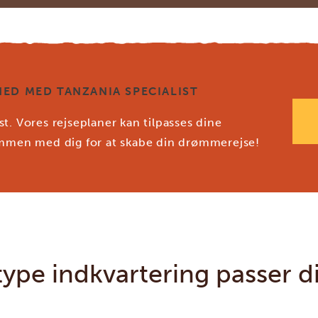
ED MED TANZANIA SPECIALIST
t. Vores rejseplaner kan tilpasses dine
sammen med dig for at skabe din drømmerejse!
type indkvartering passer d