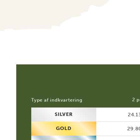
2 p
Type af indkvartering
SILVER
24.1
GOLD
29.8