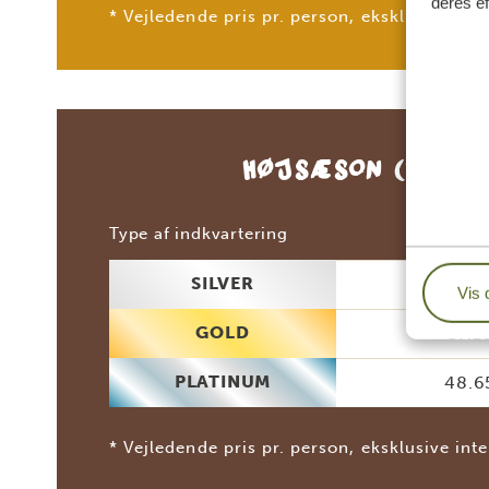
deres ef
* Vejledende pris pr. person, eksklusive inte
HØJSÆSON
(JULI 
2 p
Type af indkvartering
SILVER
30.7
Vis 
GOLD
37.1
PLATINUM
48.6
* Vejledende pris pr. person, eksklusive inte