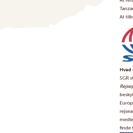
At ref
Tanza
At til
Hvad 
SGR st
Rejse
beskyt
Europ
rejsea
medle
finde 