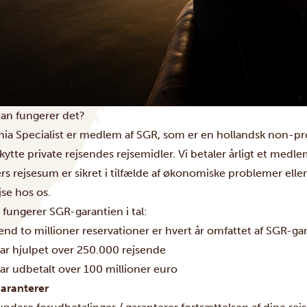
an fungerer det?
ia Specialist er medlem af SGR, som er en hollandsk non-prof
kytte private rejsendes rejsemidler. Vi betaler årligt et medle
rs rejsesum er sikret i tilfælde af økonomiske problemer ell
jse hos os.
fungerer SGR-garantien i tal:
nd to millioner reservationer er hvert år omfattet af SGR-ga
ar hjulpet over 250.000 rejsende
ar udbetalt over 100 millioner euro
aranterer