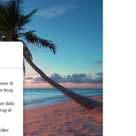
ner til
in brug
se data
rug af
måler