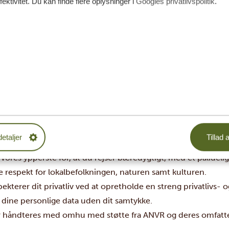
fektivitet. Du kan finde flere oplysninger i
Googles privatlivspolitik
.
t er ikke alt …
er at være medlem af SGR er Tanzania Specialist også medl
eisondernemingen). ANVR er en brancheorganisation for rejse
l at sikre, at vores tjenester lever op til en vis kvalitetsst
le dig endnu mere tryg, når du booker din drømmerejse hos 
garantier
m vores medlemskab af ANVR kan du som rejsende hos Tanzani
ender pålidelige vilkår og betingelser.
 alt, hvad vi kan, for at prioritere din sikkerhed og dit helbre
detaljer
Tillad a
hedsstandarder, så vidt det overhovedet er muligt.
 vores ypperste for, at du rejser bæredygtigt, med et pålide
e respekt for lokalbefolkningen, naturen samt kulturen.
pekterer dit privatliv ved at opretholde en streng privatlivs- o
 dine personlige data uden dit samtykke.
r håndteres med omhu med støtte fra ANVR og deres omfatte