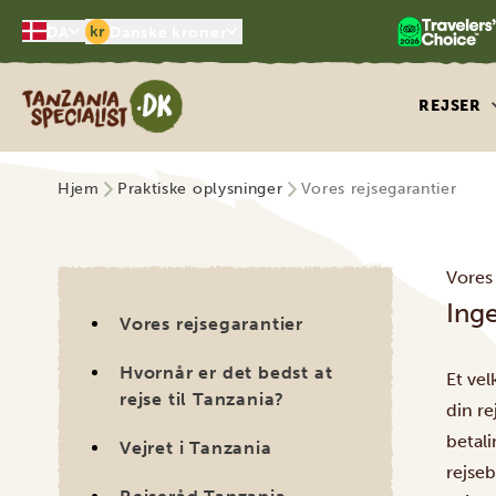
kr
DA
Danske kroner
Tanzania Specialist
REJSER
Hjem
Praktiske oplysninger
Vores rejsegarantier
Vores 
Ing
Vores rejsegarantier
Hvornår er det bedst at
Et vel
rejse til Tanzania?
din r
betal
Vejret i Tanzania
rejseb