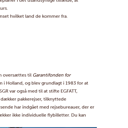
eplaner i det usandsynlige tilfælde, at
urs.
anset hvilket land de kommer fra.
n oversættes til
Garantifonden for
i Holland, og blev grundlagt i 1983 for at
GR var også med til at stifte EGFATT,
dækker pakkerejser, tilknyttede
ejsende har indgået med rejsebureauer, der er
r ikke individuelle flybilletter. Du kan