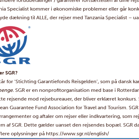
undere forudbetalinger / garanterer fortsættelsen af dine rejs
nia Specialist kommer i økonomiske problemer eller går konk
byde dækning til ALLE, der rejser med Tanzania Specialist – u
er SGR?
år for ‘Stichting Garantiefonds Reisgelden’, som på dansk ka
penge.
SGR er en nonprofitorganisation med base i Rotterdam 
te rejsende mod rejsebureauer, der bliver erklæret konkurs. S
ean Guarantee Fund Association for Travel and Tourism. SGR 
rrangementer og aftaler om rejser eller indkvartering, som r
m af SGR. Dette gælder uanset den rejsendes bopæl. SGR dække
flere oplysninger på
https://www.sgr.nl/english/