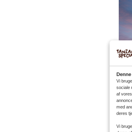
Denne 
Vi bruge
sociale 
af vore
annonce
med andr
deres tj
Vi bruge