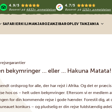
4.9/5
4.7/5
Baseret på
4833+ anmeldelser
Baseret på
1252+ anmeldelser
SAFARIER
KILIMANJARO
ZANZIBAR
OPLEV TANZANIA
rejsegarantier
en bekymringer … eller … Hakuna Matata!
kendt ordsprog for alle, der har rejst i Afrika. Og det er præci
ejse hos os – helt uden bekymringer. Eftersom vi er medlem a
ingen for din kommende rejse i gode hænder. Forestil dig, at
ureauet konkurs – og pludselig er din rejse fuldstændig ødelag