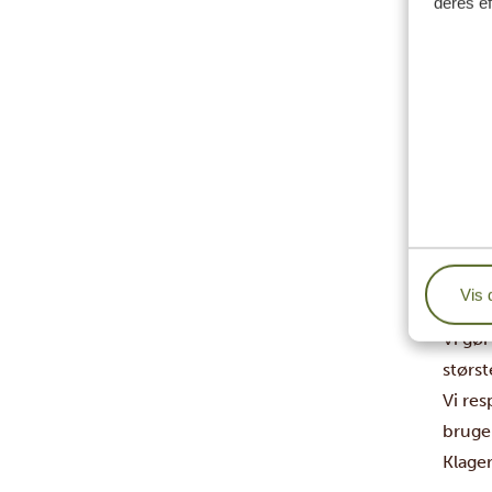
deres ef
Men de
Ud ov
van R
med ti
du fø
ANVR-
Genne
Vi anv
Vi gør
Vis 
sikker
Vi gør
størst
Vi res
bruge
Klage