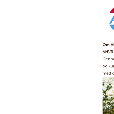
Om A
ANVR 
Genne
og kun
med d