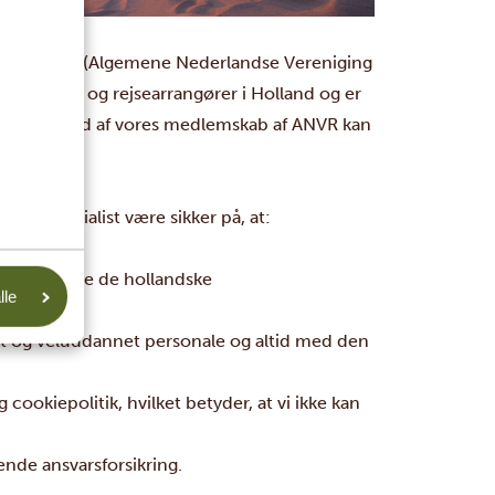
em af ANVR (Algemene Nederlandse Vereniging
bureauer og rejsearrangører i Holland og er
andard. På grund af vores medlemskab af ANVR kan
os.
a Specialist være sikker på, at:
d ved at følge de hollandske
lle
ligt og veluddannet personale og altid med den
g cookiepolitik, hvilket betyder, at vi ikke kan
nde ansvarsforsikring.