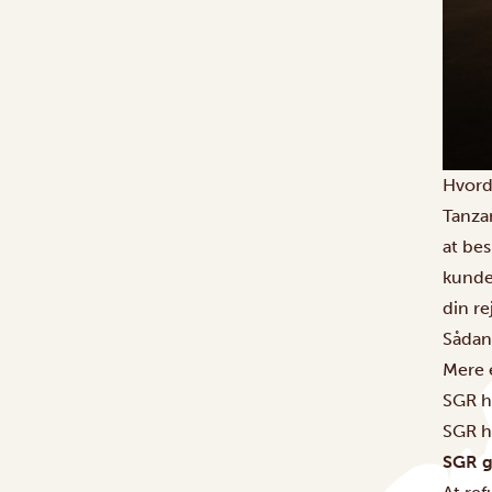
Hvord
Tanzan
at bes
kunde
din re
Sådan 
Mere e
SGR h
SGR h
SGR g