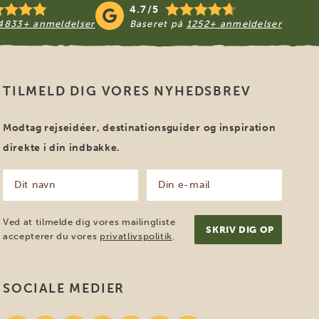
4.7/5
4833+ anmeldelser
Baseret på
1252+ anmeldelser
TILMELD DIG VORES NYHEDSBREV
Modtag rejseidéer, destinationsguider og inspiration
direkte i din indbakke.
Dit
Din
navn
e-
mail
(Påkrævet)
(Påkrævet)
Ved at tilmelde dig vores mailingliste
accepterer du vores
privatlivspolitik
.
SOCIALE MEDIER