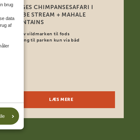
in brug
8 DAGES CHIMPANSESAFARI I
GOMBE STREAM + MAHALE
se data
MOUNTAINS
rug af
Oplev vildmarken til fods
Adgang til parken kun via båd
måler
LÆS MERE
lle