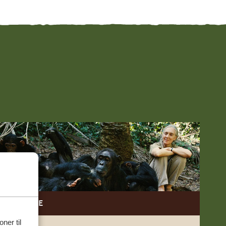
8 DAGE
ner til