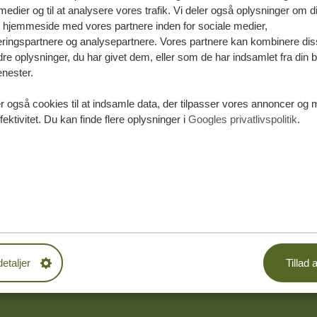
medier og til at analysere vores trafik. Vi deler også oplysninger om d
s hjemmeside med vores partnere inden for sociale medier,
16 DAGE
FRA 29.557 KR
*
ringspartnere og analysepartnere. Vores partnere kan kombinere dis
e oplysninger, du har givet dem, eller som de har indsamlet fra din b
enester.
16-DAGES SAFARI I DET NORDLIGE
TANZANIA
r også cookies til at indsamle data, der tilpasser vores annoncer og 
fektivitet. Du kan finde flere oplysninger i
Googles privatlivspolitik
.
Ngorongoro-kraterets vidundere
Den store gnuvandring i Serengeti
LÆS MERE
detaljer
Tillad a