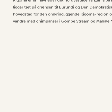
Kigoma er en havneby i det nordvestlige Tanzania på 
ligger tæt på grænsen til Burundi og Den Demokrati
hovedstad for den omkringliggende Kigoma-region og 
vandre med chimpanser i
Gombe Stream
og
Mahale 