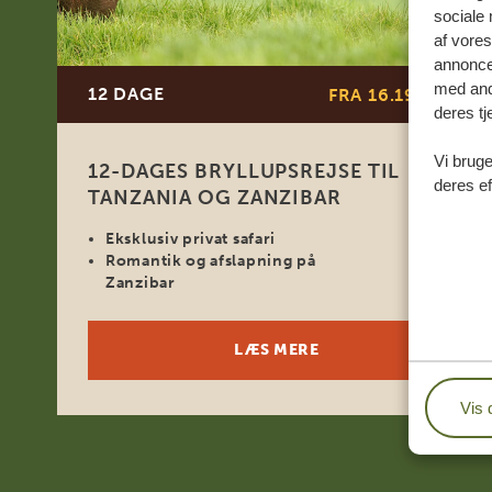
sociale 
af vore
annonce
med andr
12 DAGE
FRA 16.190 KR
*
deres tj
Vi bruge
12-DAGES BRYLLUPSREJSE TIL
deres ef
TANZANIA OG ZANZIBAR
Eksklusiv privat safari
Romantik og afslapning på
Zanzibar
LÆS MERE
Vis 