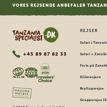
VORES REJSENDE ANBEFALER TANZANI
Tanzania Specialist
REJSER
Safari i Tanzan
+45 89 87 82 33
Safari + Zanzib
Ferie på Zanzi
Kilimanjaro
Bryllupsrejse
Grupperejse (5