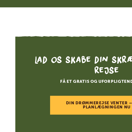
Lad os skabe din skr
rejse
FÅ ET GRATIS OG UFORPLIGTEN
DIN DRØMMEREJSE VENTER –
PLANLÆGNINGEN NU