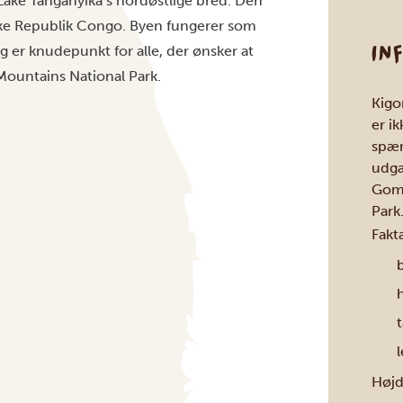
Lake Tanganyika’s nordøstlige bred. Den
ske Republik Congo. Byen fungerer som
IN
er knudepunkt for alle, der ønsker at
Mountains National Park
.
Kigo
er i
spæn
udga
Gomb
Park
Fakt
b
l
Højd