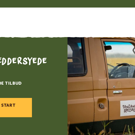
æddersyede
DE TILBUD
 START