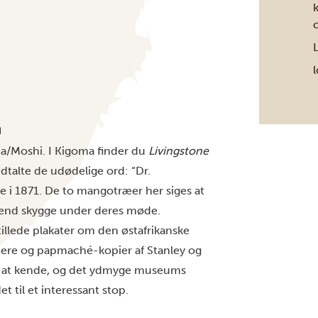
a
ha/Moshi. I Kigoma finder du
Livingstone
dtalte de udødelige ord: “Dr.
e i 1871. De to mangotræer her siges at
mænd skygge under deres møde.
llede plakater om den østafrikanske
tnere og papmaché-kopier af Stanley og
ærd at kende, og det ydmyge museums
t til et interessant stop.