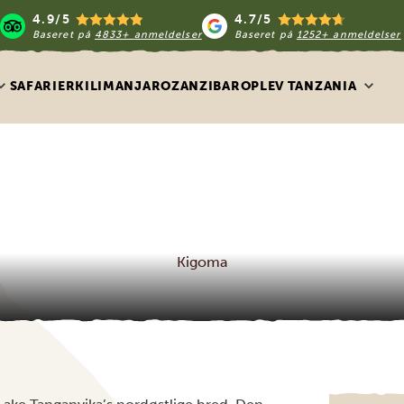
4.9/5
4.7/5
Baseret på
4833+ anmeldelser
Baseret på
1252+ anmeldelser
SAFARIER
KILIMANJARO
ZANZIBAR
OPLEV TANZANIA
Kigoma