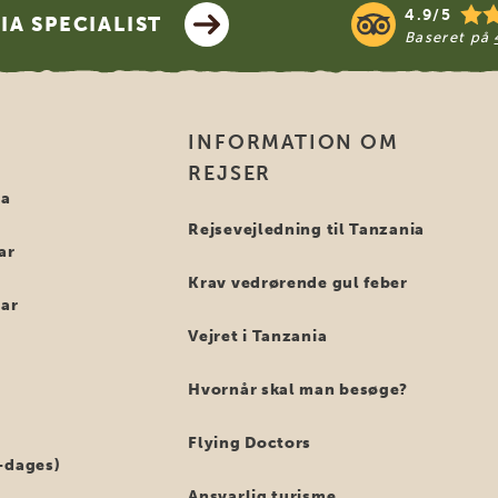
4.9/5
A SPECIALIST
Baseret på
INFORMATION OM
REJSER
ia
Rejsevejledning til Tanzania
ar
Krav vedrørende gul feber
bar
Vejret i Tanzania
Hvornår skal man besøge?
Flying Doctors
-dages)
Ansvarlig turisme