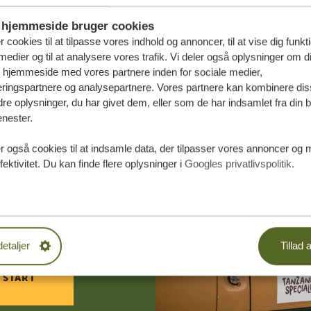
hjemmeside bruger cookies
r cookies til at tilpasse vores indhold og annoncer, til at vise dig funktio
medier og til at analysere vores trafik. Vi deler også oplysninger om d
s hjemmeside med vores partnere inden for sociale medier,
ringspartnere og analysepartnere. Vores partnere kan kombinere dis
e oplysninger, du har givet dem, eller som de har indsamlet fra din b
enester.
r også cookies til at indsamle data, der tilpasser vores annoncer og 
fektivitet. Du kan finde flere oplysninger i
Googles privatlivspolitik
.
æddersyede
DE TILBUD
detaljer
Tillad a
 START