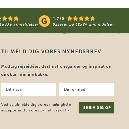
4.7/5
4833+ anmeldelser
Baseret på
1252+ anmeldelser
TILMELD DIG VORES NYHEDSBREV
Modtag rejseidéer, destinationsguider og inspiration
direkte i din indbakke.
Dit
Din
navn
e-
mail
(Påkrævet)
(Påkrævet)
Ved at tilmelde dig vores mailingliste
accepterer du vores
privatlivspolitik
.