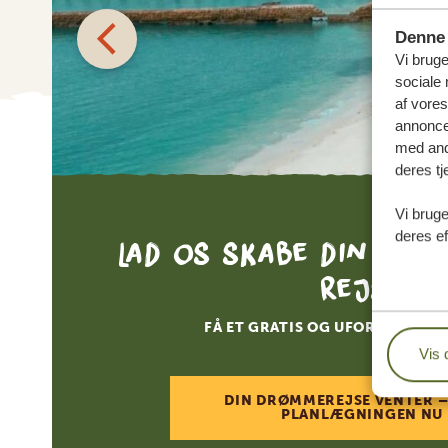
Denne 
Vi bruge
sociale 
af vore
annonce
med andr
deres tj
Vi bruge
deres ef
Lad os skabe din skr
rejse
FÅ ET GRATIS OG UFORPLIGTEN
Vis 
DIN DRØMMEREJSE VENTER –
PLANLÆGNINGEN NU