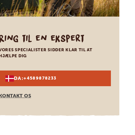
Ring til en ekspert
VORES SPECIALISTER SIDDER KLAR TIL AT
HJÆLPE DIG
DA:
+4589878233
KONTAKT OS