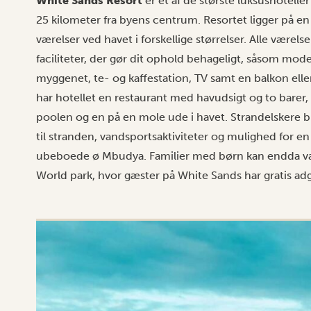
White Sands Resort
er et af de største luksushotelle
25 kilometer fra byens centrum. Resortet ligger på en i
værelser ved havet i forskellige størrelser. Alle værelse
faciliteter, der gør dit ophold behageligt, såsom mo
myggenet, te- og kaffestation, TV samt en balkon elle
har hotellet en restaurant med havudsigt og to barer,
poolen og en på en mole ude i havet. Strandelskere b
til stranden, vandsportsaktiviteter og mulighed for e
ubeboede ø Mbudya. Familier med børn kan endda væl
World park, hvor gæster på White Sands har gratis ad