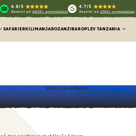
4.9/5
4.7/5
Baseret på
4833+ anmeldelser
Baseret på
1252+ anmeldelser
SAFARIER
KILIMANJARO
ZANZIBAR
OPLEV TANZANIA
White Sands Resort