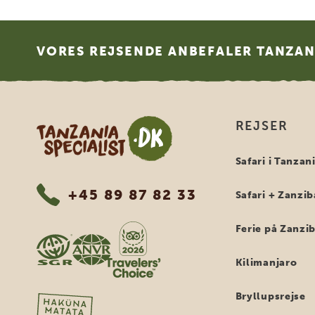
Footer
VORES REJSENDE ANBEFALER TANZANI
Tanzania Specialist
REJSER
Safari i Tanzan
+45 89 87 82 33
Safari + Zanzib
Ferie på Zanzi
Kilimanjaro
Bryllupsrejse