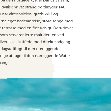
r på den nordlige kyst af Dar Es Salaam,
dyllisk privat strand og tilbyder 146
r har aircondition, gratis WiFi og
derne eget badeværelse, store senge med
r terrasse med en flot udsigt. Derudover
 som serverer lette måltider; en ved
liver ikke skuffede med direkte adgang
n dagsudflugt til den nærliggende
ge at tage til den nærliggende Water
gang!