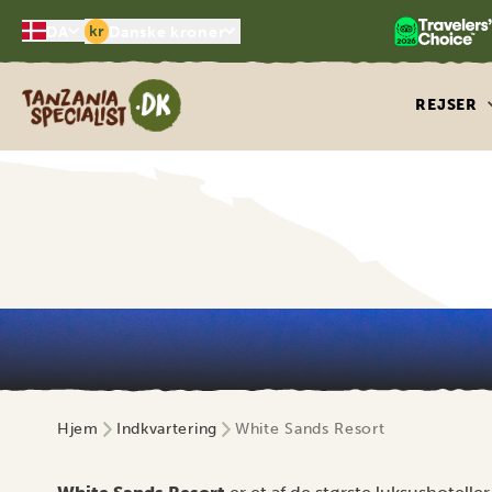
kr
DA
Danske kroner
Tanzania Specialist
REJSER
Hjem
Indkvartering
White Sands Resort