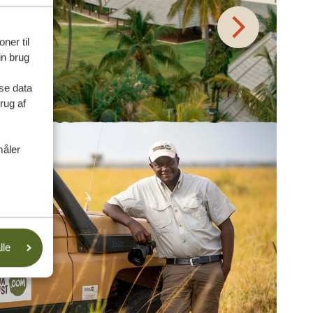
ner til
in brug
se data
rug af
måler
lle