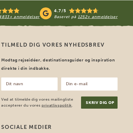
4.7/5
4833+ anmeldelser
Baseret på
1252+ anmeldelser
TILMELD DIG VORES NYHEDSBREV
Modtag rejseidéer, destinationsguider og inspiration
direkte i din indbakke.
Dit
Din
navn
e-
mail
(Påkrævet)
(Påkrævet)
Ved at tilmelde dig vores mailingliste
accepterer du vores
privatlivspolitik
.
SOCIALE MEDIER