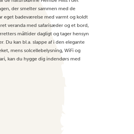
af de naturskønne Hembe Hills i det
etagen, der smelter sammen med de
ar eget badeværelse med varmt og koldt
ret veranda med safarisæder og et bord,
rretters måltider dagligt og tager hensyn
. Du kan bl.a. slappe af i den elegante
eket, mens solcellebelysning, WiFi og
afari, kan du hygge dig indendørs med