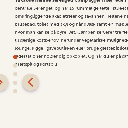
Tukaone Hembe Serengeti Camp
ligger i nærheden 
centrale Serengeti og har 15 rummelige telte i stue
omkringliggende akacietræer og savannen. Teltene h
brusebad, toilet med skyl og håndvask samt en møble
hvor man kan se på dyrelivet. Campen serverer tre fle
til særlige kostbehov, herunder vegetariske muligheder
lounge, kigge i gavebutikken eller bruge gæstebibliot
ladestationer holder dig opkoblet. Og når du er på s
brætspil og kortspil!