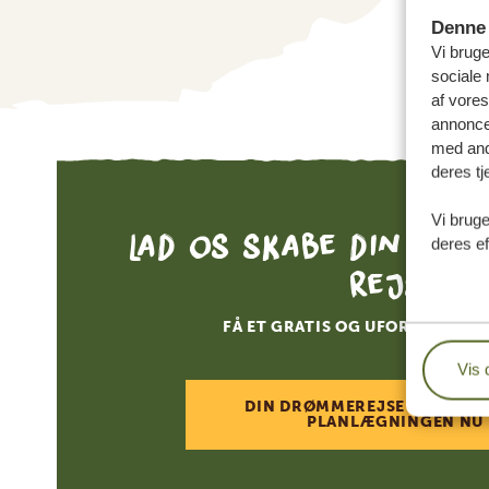
Denne 
Vi bruge
sociale 
af vore
annonce
med andr
deres tj
Vi bruge
Lad os skabe din skr
deres ef
rejse
FÅ ET GRATIS OG UFORPLIGTEN
Vis 
DIN DRØMMEREJSE VENTER –
PLANLÆGNINGEN NU