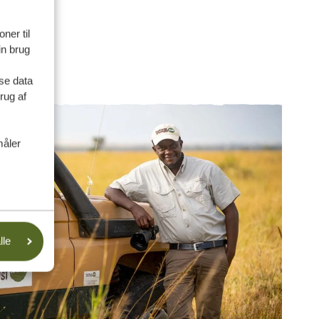
ner til
in brug
se data
rug af
måler
lle