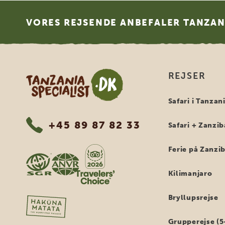
Footer
VORES REJSENDE ANBEFALER TANZANI
Tanzania Specialist
REJSER
Safari i Tanzan
+45 89 87 82 33
Safari + Zanzib
Ferie på Zanzi
Kilimanjaro
Bryllupsrejse
Grupperejse (5