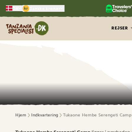
kr
DA
Danske kroner
Tanzania Specialist
REJSER
Hjem
Indkvartering
Tukaone Hembe Serengeti Camp