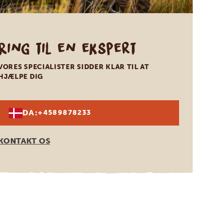
Ring til en ekspert
VORES SPECIALISTER SIDDER KLAR TIL AT
HJÆLPE DIG
DA:
+4589878233
KONTAKT OS