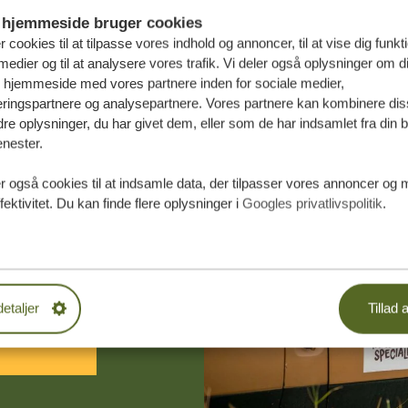
hjemmeside bruger cookies
r cookies til at tilpasse vores indhold og annoncer, til at vise dig funktio
medier og til at analysere vores trafik. Vi deler også oplysninger om d
s hjemmeside med vores partnere inden for sociale medier,
ringspartnere og analysepartnere. Vores partnere kan kombinere dis
e oplysninger, du har givet dem, eller som de har indsamlet fra din b
enester.
r også cookies til at indsamle data, der tilpasser vores annoncer og 
æddersyede
fektivitet. Du kan finde flere oplysninger i
Googles privatlivspolitik
.
DE TILBUD
detaljer
Tillad a
 START