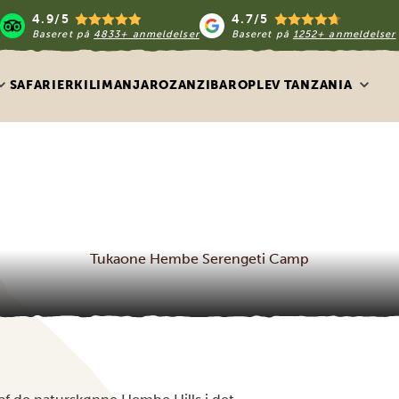
4.9/5
4.7/5
Baseret på
4833+ anmeldelser
Baseret på
1252+ anmeldelser
SAFARIER
KILIMANJARO
ZANZIBAR
OPLEV TANZANIA
Tukaone Hembe Serengeti Camp