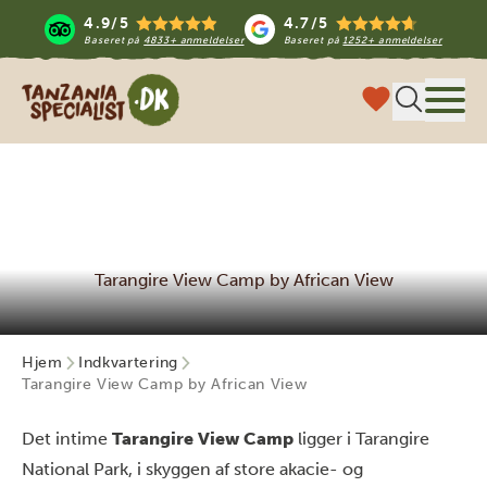
4.9/5
4.7/5
Baseret på
4833+ anmeldelser
Baseret på
1252+ anmeldelser
Tanzania Specialist
Menu
Tarangire View Camp by African View
Hjem
Indkvartering
Tarangire View Camp by African View
Det intime
Tarangire View Camp
ligger i Tarangire
National Park, i skyggen af store akacie- og