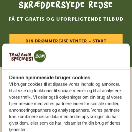
skræddersyede rejse
FÅ ET GRATIS OG UFORPLIGTENDE TILBUD
DIN DRØMMEREJSE VENTER – START
PLANLÆGNINGEN NU
Denne hjemmeside bruger cookies
Ring til en ekspert
Vi bruger cookies til at tilpasse vores indhold og annoncer,
til at vise dig funktioner til sociale medier og til at analysere
vores trafik. Vi deler også oplysninger om din brug af vores
VORES SPECIALISTER SIDDER KLAR TIL AT
hjemmeside med vores partnere inden for sociale medier,
HJÆLPE DIG
annonceringspartnere og analysepartnere. Vores partnere
kan kombinere disse data med andre oplysninger, du har
givet dem, eller som de har indsamlet fra din brug af deres
tjenester.
DA:
+4589878233