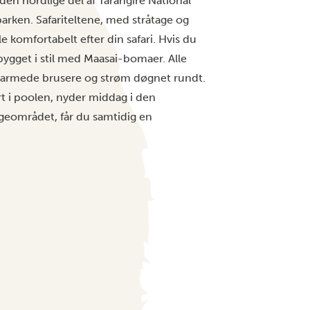
i den nordlige del af Tarangire National
parken. Safariteltene, med stråtage og
e komfortabelt efter din safari. Hvis du
ygget i stil med Maasai-bomaer. Alle
varmede brusere og strøm døgnet rundt.
rt i poolen, nyder middag i den
ngeområdet, får du samtidig en