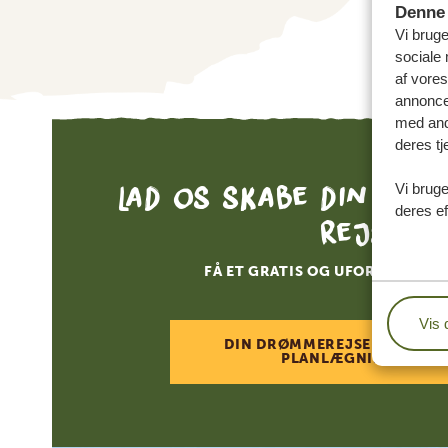
Denne 
Vi bruge
sociale 
af vore
annonce
med andr
deres tj
Lad os skabe din skr
Vi bruge
deres ef
rejse
FÅ ET GRATIS OG UFORPLIGTEN
Vis 
DIN DRØMMEREJSE VENTER –
PLANLÆGNINGEN NU