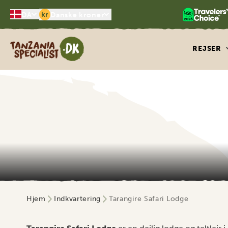
kr
DA
Danske kroner
Tanzania Specialist
REJSER
Hjem
Indkvartering
Tarangire Safari Lodge