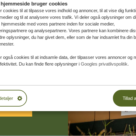
hjemmeside bruger cookies
r cookies til at tilpasse vores indhold og annoncer, til at vise dig funktio
medier og til at analysere vores trafik. Vi deler også oplysninger om d
s hjemmeside med vores partnere inden for sociale medier,
ringspartnere og analysepartnere. Vores partnere kan kombinere dis
e oplysninger, du har givet dem, eller som de har indsamlet fra din b
enester.
æddersyede
r også cookies til at indsamle data, der tilpasser vores annoncer og 
fektivitet. Du kan finde flere oplysninger i
Googles privatlivspolitik
.
DE TILBUD
detaljer
Tillad a
 START