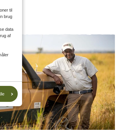
ner til
in brug
se data
rug af
måler
lle