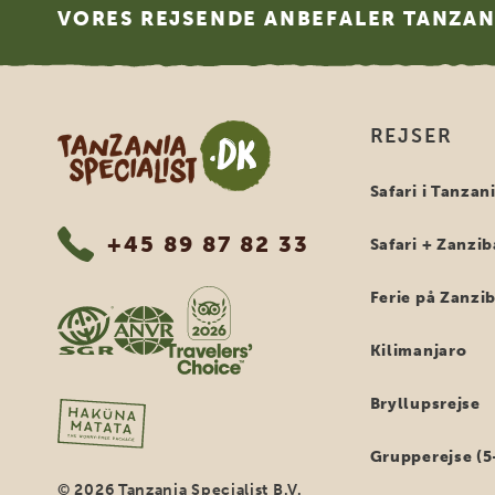
VORES REJSENDE ANBEFALER TANZANI
Tanzania Specialist
REJSER
Safari i Tanzan
+45 89 87 82 33
Safari + Zanzib
Ferie på Zanzi
Kilimanjaro
Bryllupsrejse
Grupperejse (5
© 2026 Tanzania Specialist B.V.