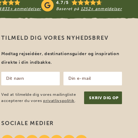
4.7/5
4833+ anmeldelser
Baseret på
1252+ anmeldelser
TILMELD DIG VORES NYHEDSBREV
Modtag rejseidéer, destinationsguider og inspiration
direkte i din indbakke.
Dit
Din
navn
e-
mail
(Påkrævet)
(Påkrævet)
Ved at tilmelde dig vores mailingliste
accepterer du vores
privatlivspolitik
.
SOCIALE MEDIER