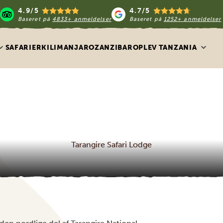
4.9/5
4.7/5
Baseret på
4833+ anmeldelser
Baseret på
1252+ anmeldelser
SAFARIER
KILIMANJARO
ZANZIBAR
OPLEV TANZANIA
Tarangire Safari Lodge