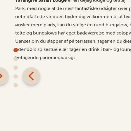
Tarangire Safari Lodge
er en dejlig lodge og teltlejr 
Park, med nogle af de mest fantastiske udsigter over 
netindfattede vinduer, byder dig velkommen til at hvil
ønsker mere plads, kan du vælge en rund bungalow, b
telte og bungalows har eget badeværelse med solop
Uanset om du slapper af på terrassen, tager en dukke
udendørs spisestue eller tager en drink i bar- og lou
betagende panoramaudsigt.