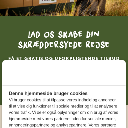
Lad os skabe din
skræddersyede rejse
FÅ ET GRATIS OG UFORPLIGTENDE TILBUD
DIN DRØMMEREJSE VENTER – START
PLANLÆGNINGEN NU
Denne hjemmeside bruger cookies
Vi bruger cookies til at tilpasse vores indhold og annoncer,
til at vise dig funktioner til sociale medier og til at analysere
vores trafik. Vi deler også oplysninger om din brug af vores
hjemmeside med vores partnere inden for sociale medier,
Ring til en ekspert
annonceringspartnere og analysepartnere. Vores partnere