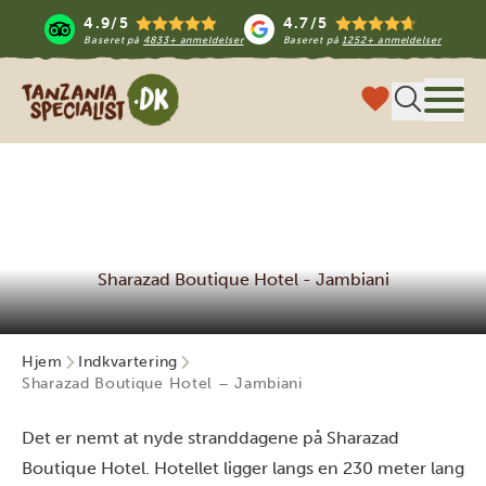
4.9/5
4.7/5
Baseret på
4833+ anmeldelser
Baseret på
1252+ anmeldelser
Tanzania Specialist
Menu
Sharazad Boutique Hotel - Jambiani
Hjem
Indkvartering
Sharazad Boutique Hotel – Jambiani
Det er nemt at nyde stranddagene på Sharazad
Boutique Hotel. Hotellet ligger langs en 230 meter lang