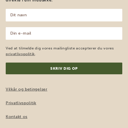
direkte i din indbakke.
Dit
navn
(Påkrævet)
Din
e-
mail
(Påkrævet)
Ved at tilmelde dig vores mailingliste accepterer du vores
privatlivspolitik
.
Vilkår og betingelser
Privatlivspolitik
Kontakt os