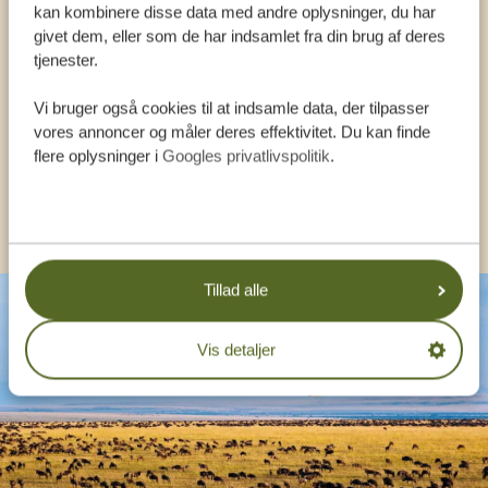
kan kombinere disse data med andre oplysninger, du har
VORES SPECIALISTER SIDDER KLAR TIL AT
givet dem, eller som de har indsamlet fra din brug af deres
tjenester.
HJÆLPE DIG
Vi bruger også cookies til at indsamle data, der tilpasser
vores annoncer og måler deres effektivitet. Du kan finde
DA:
+4589878233
flere oplysninger i
Googles privatlivspolitik
.
KONTAKT OS
Tillad alle
Vis detaljer