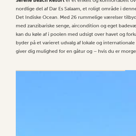
Serene Beach Resort
er et enkelt og komfortabelt o
nordlige del af Dar Es Salaam, et roligt område i den
Det Indiske Ocean. Med 26 rummelige værelser tilbyd
med zanzibariske senge, aircondition og eget badevær
kan du køle af i poolen med udsigt over havet og for
byder på et varieret udvalg af lokale og internationale
giver dig mulighed for en gåtur og – hvis du er morg