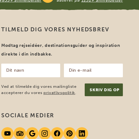
4833+ anmeldelser
Baseret på
1252+ anmeldelser
TILMELD DIG VORES NYHEDSBREV
Modtag rejseidéer, destinationsguider og inspiration
direkte i din indbakke.
Dit
Din
navn
e-
mail
(Påkrævet)
(Påkrævet)
Ved at tilmelde dig vores mailingliste
accepterer du vores
privatlivspolitik
.
SOCIALE MEDIER