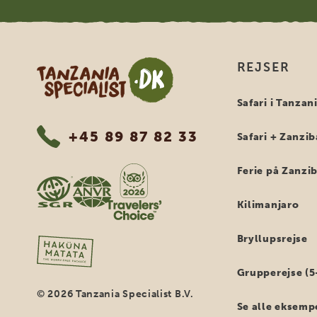
Tanzania Specialist
REJSER
Safari i Tanzan
+45 89 87 82 33
Safari + Zanzib
Ferie på Zanzi
Kilimanjaro
Bryllupsrejse
Grupperejse (5
© 2026 Tanzania Specialist B.V.
Se alle eksemp