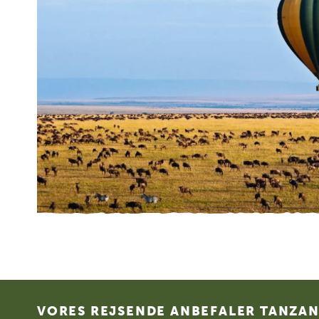
Footer
VORES REJSENDE ANBEFALER TANZANI