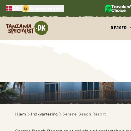
kr
DA
Danske kroner
Tanzania Specialist
REJSER
Hjem
Indkvartering
Serene Beach Resort