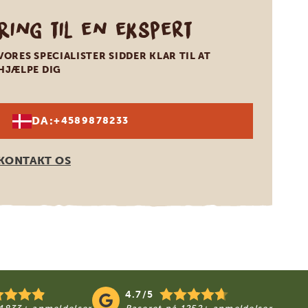
Ring til en ekspert
VORES SPECIALISTER SIDDER KLAR TIL AT
HJÆLPE DIG
DA:
+4589878233
KONTAKT OS
4.7/5