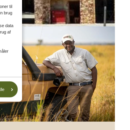
ner til
in brug
se data
rug af
måler
lle