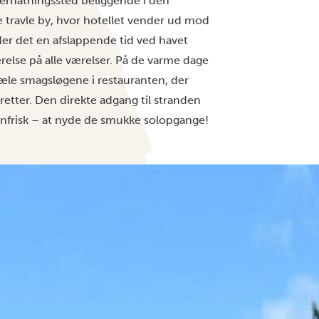
vernatningssted beliggende i den
ne travle by, hvor hotellet vender ud mod
er det en afslappende tid ved havet
else på alle værelser. På de varme dage
kæle smagsløgene i restauranten, der
 retter. Den direkte adgang til stranden
enfrisk – at nyde de smukke solopgange!