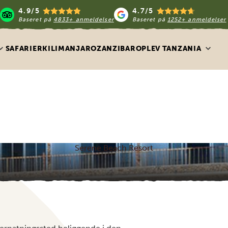
4.9/5
4.7/5
Baseret på
4833+ anmeldelser
Baseret på
1252+ anmeldelser
SAFARIER
KILIMANJARO
ZANZIBAR
OPLEV TANZANIA
Serene Beach Resort