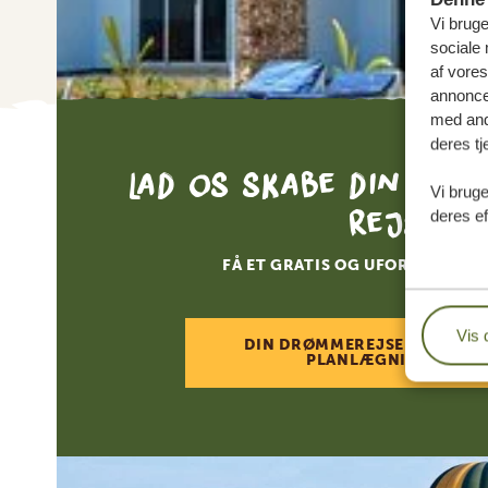
Vi bruge
sociale 
af vore
annonce
med andr
deres tj
Lad os skabe din skr
Vi bruge
rejse
deres ef
FÅ ET GRATIS OG UFORPLIGTEN
Vis 
DIN DRØMMEREJSE VENTER –
PLANLÆGNINGEN NU