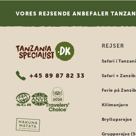
Footer
VORES REJSENDE ANBEFALER TANZANI
Tanzania Specialist
REJSER
Safari i Tanzan
+45 89 87 82 33
Safari + Zanzib
Ferie på Zanzi
Kilimanjaro
Bryllupsrejse
Grupperejse (5