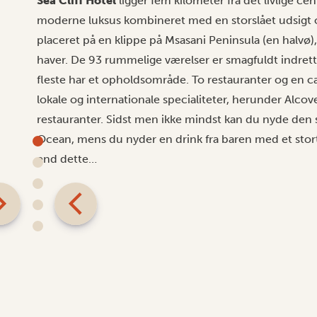
Sea Cliff Hotel
ligger fem kilometer fra det livlige ce
moderne luksus kombineret med en storslået udsigt o
placeret på en klippe på Msasani Peninsula (en halvø)
haver. De 93 rummelige værelser er smagfuldt indrett
fleste har et opholdsområde. To restauranter og en ca
lokale og internationale specialiteter, herunder Alcov
restauranter. Sidst men ikke mindst kan du nyde den
Ocean, mens du nyder en drink fra baren med et stort
end dette…