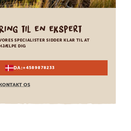
Ring til en ekspert
VORES SPECIALISTER SIDDER KLAR TIL AT
HJÆLPE DIG
DA:
+4589878233
KONTAKT OS