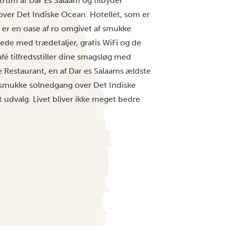
ntrum af Dar Es Salaam og tilbyder
ver Det Indiske Ocean. Hotellet, som er
, er en oase af ro omgivet af smukke
ede med trædetaljer, gratis WiFi og de
fé tilfredsstiller dine smagsløg med
e Restaurant, en af Dar es Salaams ældste
 smukke solnedgang over Det Indiske
 udvalg. Livet bliver ikke meget bedre