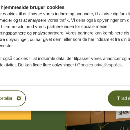
hjemmeside bruger cookies
r cookies til at tilpasse vores indhold og annoncer, til at vise dig funktio
medier og til at analysere vores trafik. Vi deler også oplysninger om d
s hjemmeside med vores partnere inden for sociale medier,
ringspartnere og analysepartnere. Vores partnere kan kombinere dis
e oplysninger, du har givet dem, eller som de har indsamlet fra din b
enester.
r også cookies til at indsamle data, der tilpasser vores annoncer og 
æddersyede
fektivitet. Du kan finde flere oplysninger i
Googles privatlivspolitik
.
DE TILBUD
detaljer
Tillad a
 START