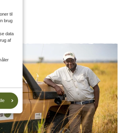
ner til
in brug
se data
rug af
måler
lle