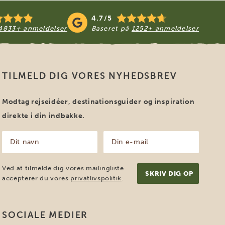
4.7/5
4833+ anmeldelser
Baseret på
1252+ anmeldelser
TILMELD DIG VORES NYHEDSBREV
Modtag rejseidéer, destinationsguider og inspiration
direkte i din indbakke.
Dit
Din
navn
e-
mail
(Påkrævet)
(Påkrævet)
Ved at tilmelde dig vores mailingliste
accepterer du vores
privatlivspolitik
.
SOCIALE MEDIER