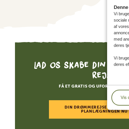
Denne 
Vi bruge
sociale 
af vore
annonce
med andr
deres tj
Vi bruge
Lad os skabe din skr
deres ef
rejse
FÅ ET GRATIS OG UFORPLIGTEN
Vis 
DIN DRØMMEREJSE VENTER –
PLANLÆGNINGEN NU