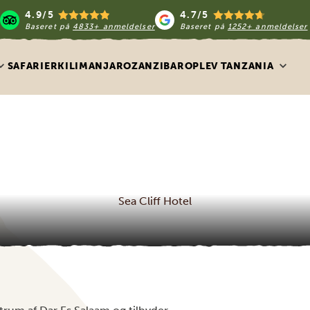
4.9/5
4.7/5
Baseret på
4833+ anmeldelser
Baseret på
1252+ anmeldelser
SAFARIER
KILIMANJARO
ZANZIBAR
OPLEV TANZANIA
Sea Cliff Hotel