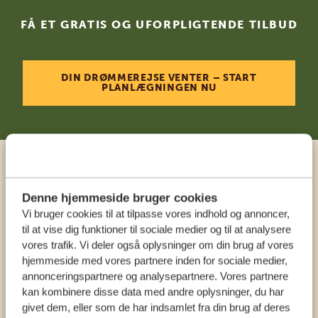
FÅ ET GRATIS OG UFORPLIGTENDE TILBUD
DIN DRØMMEREJSE VENTER – START
PLANLÆGNINGEN NU
Ring til en ekspert
Denne hjemmeside bruger cookies
Vi bruger cookies til at tilpasse vores indhold og annoncer,
VORES SPECIALISTER SIDDER KLAR TIL AT
til at vise dig funktioner til sociale medier og til at analysere
HJÆLPE DIG
vores trafik. Vi deler også oplysninger om din brug af vores
hjemmeside med vores partnere inden for sociale medier,
annonceringspartnere og analysepartnere. Vores partnere
DA:
+4589878233
kan kombinere disse data med andre oplysninger, du har
givet dem, eller som de har indsamlet fra din brug af deres