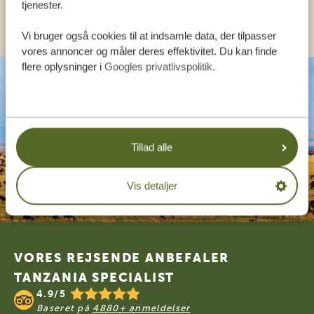
tjenester.
KONTAKT OS
Vi bruger også cookies til at indsamle data, der tilpasser
vores annoncer og måler deres effektivitet. Du kan finde
flere oplysninger i
Googles privatlivspolitik
.
Tillad alle
Vis detaljer
Footer
VORES REJSENDE ANBEFALER
TANZANIA SPECIALIST
4.9/5
Baseret på
4880+ anmeldelser