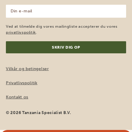
(Påkrævet)
Din
e-
mail
(Påkrævet)
Ved at tilmelde dig vores mailingliste accepterer du vores
privatlivspolitik
.
Vilkår og betingelser
Privatlivspolitik
Kontakt os
© 2026 Tanzania Specialist B.V.