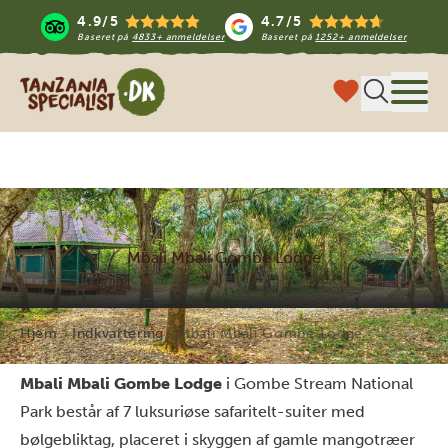
4.9/5
4.7/5
Baseret på
4833+ anmeldelser
Baseret på
1252+ anmeldelser
Tanzania Specialist
Menu
Mbali Mbali Gombe Lodge
Hjem
Indkvartering
Mbali Mbali Gombe Lodge
Mbali Mbali Gombe Lodge
i Gombe Stream National
Park består af 7 luksuriøse safaritelt-suiter med
bølgebliktag, placeret i skyggen af gamle mangotræer