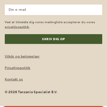
(Påkrævet)
Din
e-
mail
(Påkrævet)
Ved at tilmelde dig vores mailingliste accepterer du vores
privatlivspolitik
.
Vilkår og betingelser
Privatlivspolitik
Kontakt os
© 2026 Tanzania Specialist B.V.