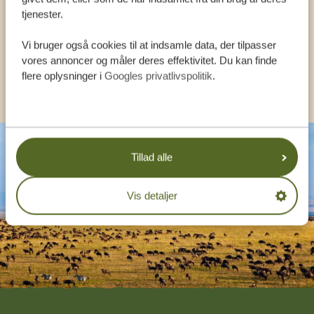
tjenester.
DA:
+4589878233
Vi bruger også cookies til at indsamle data, der tilpasser
vores annoncer og måler deres effektivitet. Du kan finde
flere oplysninger i
Googles privatlivspolitik
.
KONTAKT OS
Tillad alle
Vis detaljer
Footer