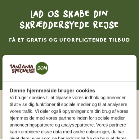
Lad os skabe din
skræddersyede rejse
FÅ ET GRATIS OG UFORPLIGTENDE TILBUD
DIN DRØMMEREJSE VENTER – START
PLANLÆGNINGEN NU
Denne hjemmeside bruger cookies
Vi bruger cookies til at tilpasse vores indhold og annoncer,
til at vise dig funktioner til sociale medier og til at analysere
Ring til en ekspert
vores trafik. Vi deler også oplysninger om din brug af vores
hjemmeside med vores partnere inden for sociale medier,
annonceringspartnere og analysepartnere. Vores partnere
VORES SPECIALISTER SIDDER KLAR TIL AT
kan kombinere disse data med andre oplysninger, du har
HJÆLPE DIG
givet dem, eller som de har indsamlet fra din brug af deres