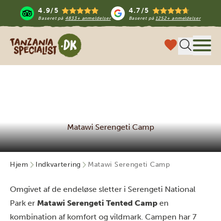
4.9/5
4.7/5
Baseret på
4833+ anmeldelser
Baseret på
1252+ anmeldelser
Tanzania Specialist
Menu
Matawi Serengeti Camp
Hjem
Indkvartering
Matawi Serengeti Camp
Omgivet af de endeløse sletter i Serengeti National
Park er
Matawi Serengeti Tented Camp
en
kombination af komfort og vildmark. Campen har 7