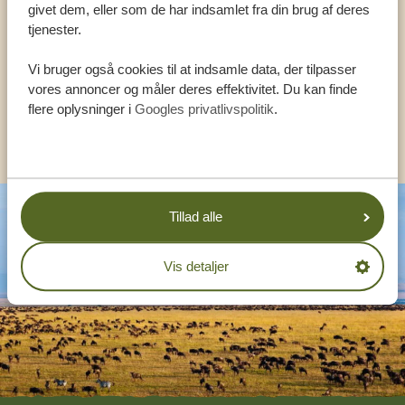
HJÆLPE DIG
givet dem, eller som de har indsamlet fra din brug af deres
tjenester.
Vi bruger også cookies til at indsamle data, der tilpasser
DA:
+4589878233
vores annoncer og måler deres effektivitet. Du kan finde
flere oplysninger i
Googles privatlivspolitik
.
KONTAKT OS
Tillad alle
Vis detaljer
Footer