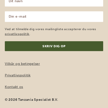
navn
(Påkrævet)
Din
e-
mail
(Påkrævet)
Ved at tilmelde dig vores mailingliste accepterer du vores
privatlivspolitik
.
Vilkår og betingelser
Privatlivspolitik
Kontakt os
© 2026 Tanzania Specialist B.V.