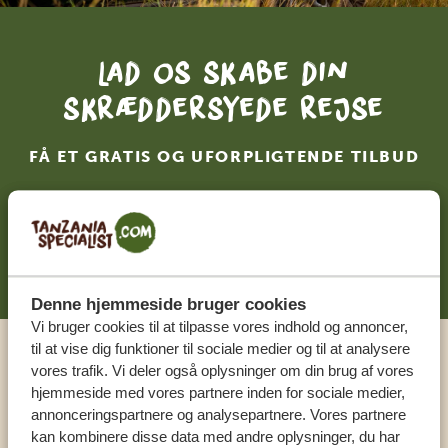
Lad os skabe din
skræddersyede rejse
FÅ ET GRATIS OG UFORPLIGTENDE TILBUD
DIN DRØMMEREJSE VENTER – START
PLANLÆGNINGEN NU
Denne hjemmeside bruger cookies
Vi bruger cookies til at tilpasse vores indhold og annoncer,
til at vise dig funktioner til sociale medier og til at analysere
Ring til en ekspert
vores trafik. Vi deler også oplysninger om din brug af vores
hjemmeside med vores partnere inden for sociale medier,
annonceringspartnere og analysepartnere. Vores partnere
VORES SPECIALISTER SIDDER KLAR TIL AT
kan kombinere disse data med andre oplysninger, du har