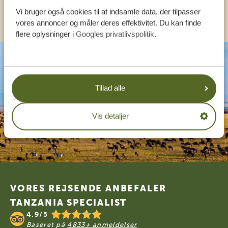
KONTAKT OS
Vi bruger også cookies til at indsamle data, der tilpasser
vores annoncer og måler deres effektivitet. Du kan finde
flere oplysninger i
Googles privatlivspolitik
.
Tillad alle
Vis detaljer
Footer
VORES REJSENDE ANBEFALER
TANZANIA SPECIALIST
4.9/5
Baseret på
4833+ anmeldelser