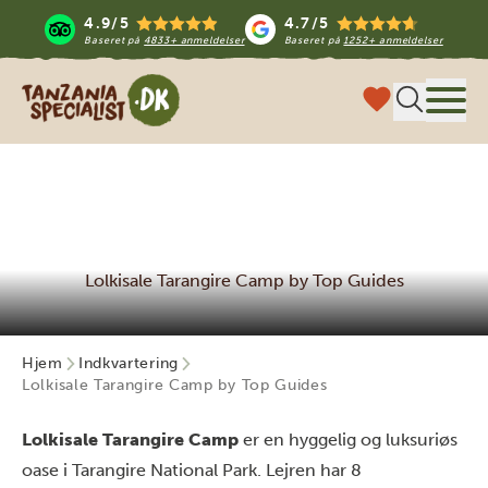
4.9/5
4.7/5
Baseret på
4833+ anmeldelser
Baseret på
1252+ anmeldelser
Tanzania Specialist
Menu
Lolkisale Tarangire Camp by Top Guides
Hjem
Indkvartering
Lolkisale Tarangire Camp by Top Guides
Lolkisale Tarangire Camp
er en hyggelig og luksuriøs
oase i Tarangire National Park. Lejren har 8