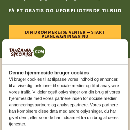
FÅ ET GRATIS OG UFORPLIGTENDE TILBUD
DIN DRØMMEREJSE VENTER – START
PLANLÆGNINGEN NU
Ring til en ekspert
Denne hjemmeside bruger cookies
Vi bruger cookies til at tilpasse vores indhold og annoncer,
til at vise dig funktioner til sociale medier og til at analysere
VORES SPECIALISTER SIDDER KLAR TIL AT
vores trafik. Vi deler også oplysninger om din brug af vores
HJÆLPE DIG
hjemmeside med vores partnere inden for sociale medier,
annonceringspartnere og analysepartnere. Vores partnere
kan kombinere disse data med andre oplysninger, du har
givet dem, eller som de har indsamlet fra din brug af deres
DA:
+4589878233
tjenester.