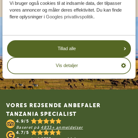
Vi bruger også cookies til at indsamle data, der tilpasser
vores annoncer og måler deres effektivitet. Du kan finde
flere oplysninger i
Googles privatlivspolitik
.
Tillad alle
Vis detaljer
Footer
VORES REJSENDE ANBEFALER
TANZANIA SPECIALIST
4.9/5
Baseret på
4833+ anmeldelser
4.7/5