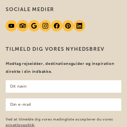
SOCIALE MEDIER
TILMELD DIG VORES NYHEDSBREV
Modtag rejseidéer, destinationsguider og inspiration
direkte i din indbakke.
Dit
navn
(Påkrævet)
Din
e-
mail
(Påkrævet)
Ved at tilmelde dig vores mailingliste accepterer du vores
privatlivspolitik
.