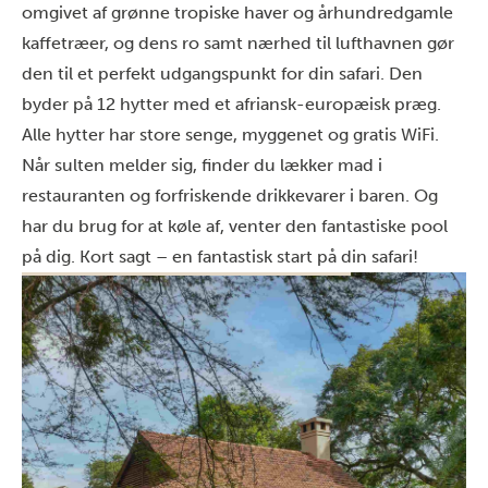
omgivet af grønne tropiske haver og århundredgamle
kaffetræer, og dens ro samt nærhed til lufthavnen gør
den til et perfekt udgangspunkt for din safari. Den
byder på 12 hytter med et afriansk-europæisk præg.
Alle hytter har store senge, myggenet og gratis WiFi.
Når sulten melder sig, finder du lækker mad i
restauranten og forfriskende drikkevarer i baren. Og
har du brug for at køle af, venter den fantastiske pool
på dig. Kort sagt – en fantastisk start på din safari!