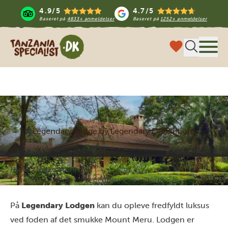
4.9/5
4.7/5
Baseret på
4833+ anmeldelser
Baseret på
1252+ anmeldelser
Tanzania Specialist
Menu
Legendary Lodge by Legendary Expeditions
Hjem
Indkvartering
Legendary Lodge by Legendary Expeditions
På
Legendary Lodgen
kan du opleve fredfyldt luksus
ved foden af det smukke Mount Meru. Lodgen er