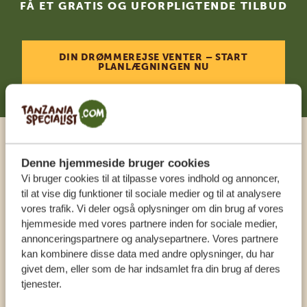
FÅ ET GRATIS OG UFORPLIGTENDE TILBUD
DIN DRØMMEREJSE VENTER – START
PLANLÆGNINGEN NU
Ring til en ekspert
Denne hjemmeside bruger cookies
Vi bruger cookies til at tilpasse vores indhold og annoncer,
til at vise dig funktioner til sociale medier og til at analysere
VORES SPECIALISTER SIDDER KLAR TIL AT
vores trafik. Vi deler også oplysninger om din brug af vores
HJÆLPE DIG
hjemmeside med vores partnere inden for sociale medier,
annonceringspartnere og analysepartnere. Vores partnere
kan kombinere disse data med andre oplysninger, du har
DA:
+4589878233
givet dem, eller som de har indsamlet fra din brug af deres
tjenester.
KONTAKT OS