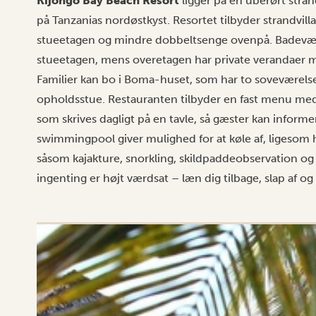
Kijongo Bay Beach Resort
ligger på en uberørt stra
på Tanzanias nordøstkyst. Resortet tilbyder strandvill
stueetagen og mindre dobbeltsenge ovenpå. Badevære
stueetagen, mens overetagen har private verandaer m
Familier kan bo i Boma-huset, som har to soveværelser
opholdsstue. Restauranten tilbyder en fast menu med 
som skrives dagligt på en tavle, så gæster kan inform
swimmingpool giver mulighed for at køle af, ligesom ha
såsom kajakture, snorkling, skildpaddeobservation og 
ingenting er højt værdsat – læn dig tilbage, slap af og