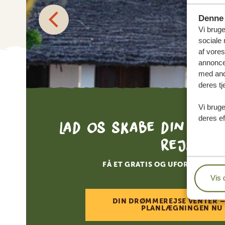
Denne 
Vi bruge
sociale 
af vore
annonce
med andr
deres tj
Vi bruge
deres ef
Lad os skabe din skr
rejse
FÅ ET GRATIS OG UFORPLIGTEN
Vis 
DIN DRØMMEREJSE VENTER –
PLANLÆGNINGEN NU