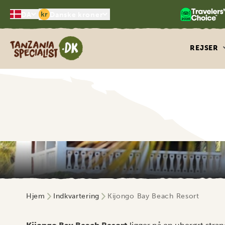
kr
DA
Danske kroner
Tanzania Specialist
REJSER
Hjem
Indkvartering
Kijongo Bay Beach Resort