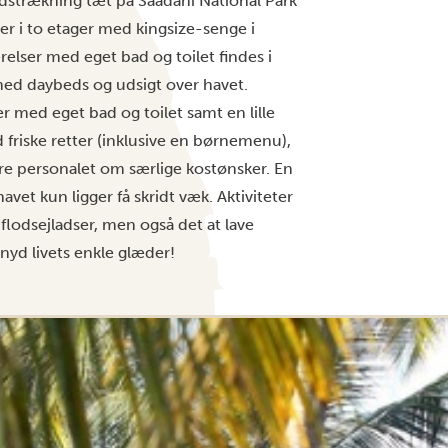
ndstrækning tæt på Saadani National Park
aer i to etager med kingsize-senge i
lser med eget bad og toilet findes i
ed daybeds og udsigt over havet.
 med eget bad og toilet samt en lille
friske retter (inklusive en børnemenu),
ere personalet om særlige kostønsker. En
vet kun ligger få skridt væk. Aktiviteter
flodsejladser, men også det at lave
 nyd livets enkle glæder!