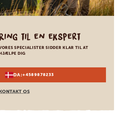
Ring til en ekspert
VORES SPECIALISTER SIDDER KLAR TIL AT
HJÆLPE DIG
DA:
+4589878233
KONTAKT OS