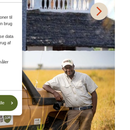
ner til
in brug
se data
rug af
måler
lle