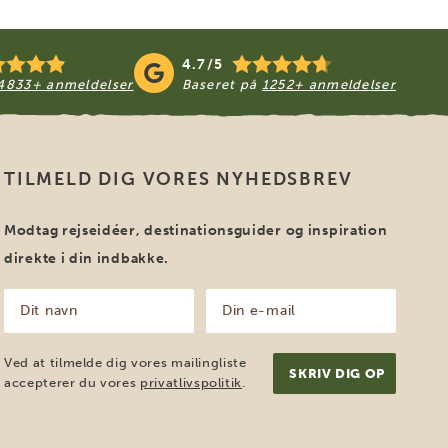
4.7/5
4833+ anmeldelser
Baseret på
1252+ anmeldelser
TILMELD DIG VORES NYHEDSBREV
Modtag rejseidéer, destinationsguider og inspiration
direkte i din indbakke.
Dit
Din
navn
e-
mail
(Påkrævet)
(Påkrævet)
Ved at tilmelde dig vores mailingliste
accepterer du vores
privatlivspolitik
.