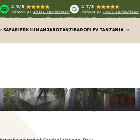
4.9/5
4.7/5
Baseret på
4833+ anmeldelser
Baseret på
1252+ anmeldelser
SAFARIER
KILIMANJARO
ZANZIBAR
OPLEV TANZANIA
Kijongo Bay Beach Resort