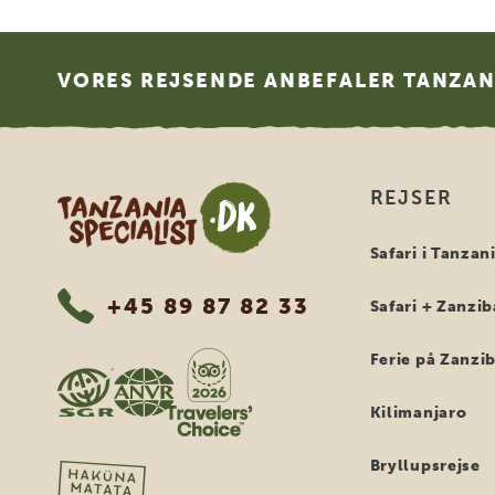
Footer
VORES REJSENDE ANBEFALER TANZANI
Tanzania Specialist
REJSER
Safari i Tanzan
+45 89 87 82 33
Safari + Zanzib
Ferie på Zanzi
Kilimanjaro
Bryllupsrejse