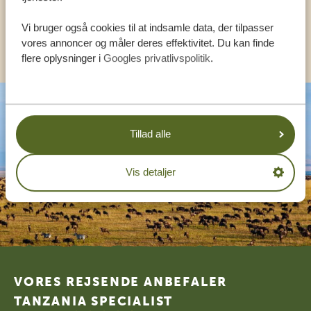
DA:
+4589878233
Vi bruger også cookies til at indsamle data, der tilpasser
KONTAKT OS
vores annoncer og måler deres effektivitet. Du kan finde
flere oplysninger i
Googles privatlivspolitik
.
Tillad alle
Vis detaljer
Footer
VORES REJSENDE ANBEFALER
TANZANIA SPECIALIST