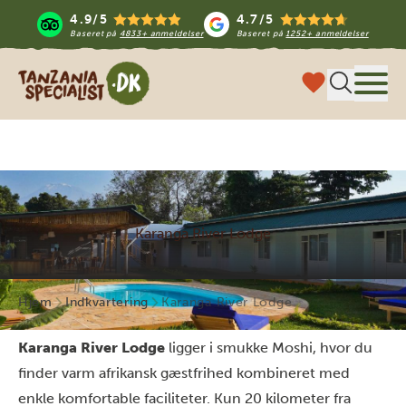
4.9/5
4.7/5
Baseret på
4833+ anmeldelser
Baseret på
1252+ anmeldelser
Tanzania Specialist
Menu
Karanga River Lodge
Hjem
Indkvartering
Karanga River Lodge
Karanga River Lodge
ligger i smukke Moshi, hvor du
finder varm afrikansk gæstfrihed kombineret med
enkle komfortable faciliteter. Kun 20 kilometer fra