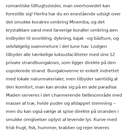
romantiske tilflugtssteder, man overhovedet kan
forestille sig! Herfra har du en enestående udsigt over
det smukke koralrev omkring Mnemba, og det
krystalklare vand med farverige koraller omkring øen
indbyder til snorkling, dykning, kajak -og bådture, og
selvfølgelig svømmeture i det lune hav. Lodgen
tilbyder alle tænkelige luksusfaciliteter med sine 12
private strandbungalows, som ligger direkte på den
uspolerede strand. Bungalowerne er enkelt indrettet
med lokale naturmaterialer, men tilbyder samtidig al
den komfort, man kan ønske sig på en øde paradisø.
Maden serveres i det charmerende fællesområde med
masser af træ, hvide puder og afslappet stemning –
men du kan også vælge at spise direkte på stranden i
smukke omgivelser oplyst af levende lys. Kurve med
frisk frugt, fisk, hummer, krabber og rejer leveres