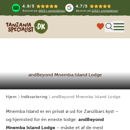
4.9/5
4.7/5
Baseret på
4833+ anmeldelser
Baseret på
1252+ anmeldelser
Tanzania Specialist
Menu
andBeyond Mnemba Island Lodge
Hjem
Indkvartering
andBeyond Mnemba Island Lodge
Mnemba Island er en privat ø ud for Zanzibars kyst –
og hjemsted for én eneste lodge:
andBeyond
Mnemba Island Lodge
– måske et af de mest