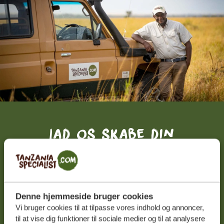
Lad os skabe din
skræddersyede rejse
FÅ ET GRATIS OG UFORPLIGTENDE TILBUD
Denne hjemmeside bruger cookies
Vi bruger cookies til at tilpasse vores indhold og annoncer,
DIN DRØMMEREJSE VENTER – START
til at vise dig funktioner til sociale medier og til at analysere
PLANLÆGNINGEN NU