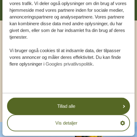
vores trafik. Vi deler også oplysninger om din brug af vores
hjemmeside med vores partnere inden for sociale medier,
annonceringspartnere og analysepartnere. Vores partnere
kan kombinere disse data med andre oplysninger, du har
givet dem, eller som de har indsamlet fra din brug af deres
Ring til en ekspert
tjenester.
Vi bruger også cookies til at indsamle data, der tilpasser
VORES SPECIALISTER SIDDER KLAR TIL AT
vores annoncer og måler deres effektivitet. Du kan finde
HJÆLPE DIG
flere oplysninger i
Googles privatlivspolitik
.
DA:
+4589878233
KONTAKT OS
Tillad alle
Vis detaljer