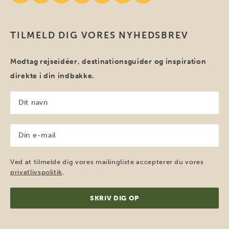
TILMELD DIG VORES NYHEDSBREV
Modtag rejseidéer, destinationsguider og inspiration
direkte i din indbakke.
Dit
navn
(Påkrævet)
Din
e-
mail
(Påkrævet)
Ved at tilmelde dig vores mailingliste accepterer du vores
privatlivspolitik
.