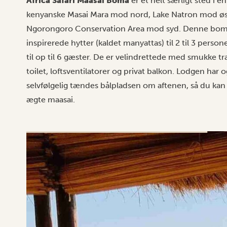
Africa Safari Maasai Boma
er et helt særligt sted i 
kenyanske Masai Mara mod nord, Lake Natron mod øst
Ngorongoro Conservation Area mod syd. Denne boma 
inspirerede hytter (kaldet manyattas) til 2 til 3 person
til op til 6 gæster. De er velindrettede med smukke 
toilet, loftsventilatorer og privat balkon. Lodgen har 
selvfølgelig tændes bålpladsen om aftenen, så du kan
ægte maasai.