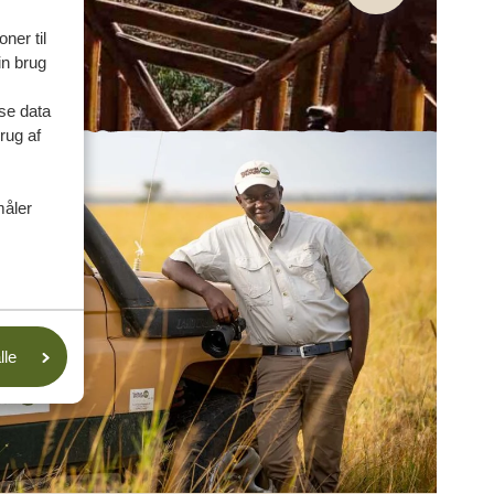
ner til
in brug
se data
rug af
måler
lle