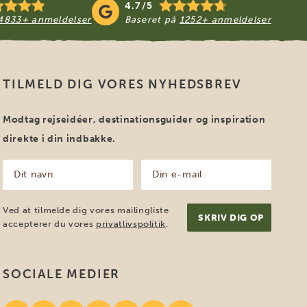
4.7/5
4833+ anmeldelser
Baseret på
1252+ anmeldelser
TILMELD DIG VORES NYHEDSBREV
Modtag rejseidéer, destinationsguider og inspiration
direkte i din indbakke.
Dit
Din
navn
e-
mail
(Påkrævet)
(Påkrævet)
Ved at tilmelde dig vores mailingliste
accepterer du vores
privatlivspolitik
.
SOCIALE MEDIER