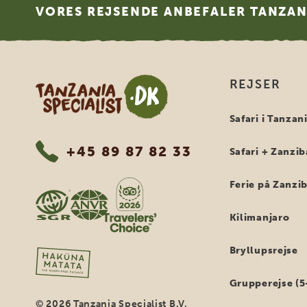
VORES REJSENDE ANBEFALER TANZANI
Tanzania Specialist
REJSER
Safari i Tanzan
+45 89 87 82 33
Safari + Zanzib
Ferie på Zanzi
Kilimanjaro
Bryllupsrejse
Grupperejse (5
© 2026 Tanzania Specialist B.V.