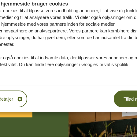
hjemmeside bruger cookies
r cookies til at tilpasse vores indhold og annoncer, til at vise dig funktio
medier og til at analysere vores trafik. Vi deler også oplysninger om d
s hjemmeside med vores partnere inden for sociale medier,
ringspartnere og analysepartnere. Vores partnere kan kombinere dis
e oplysninger, du har givet dem, eller som de har indsamlet fra din b
enester.
æddersyede
r også cookies til at indsamle data, der tilpasser vores annoncer og 
fektivitet. Du kan finde flere oplysninger i
Googles privatlivspolitik
.
DE TILBUD
detaljer
Tillad a
 START