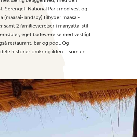
en helt særlig beliggenhed; med den
, Serengeti National Park mod vest og
(maasai-landsby) tilbyder maasai-
er samt 2 familieværelser i manyatta-stil
træmøbler, eget badeværelse med vestligt
også restaurant, bar og pool. Og
 dele historier omkring ilden – som en