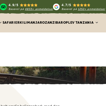
4.9/5
4.7/5
Baseret på
4833+ anmeldelser
Baseret på
1252+ anmeldelser
SAFARIER
KILIMANJARO
ZANZIBAR
OPLEV TANZANIA
Africa Safari Maasai Boma