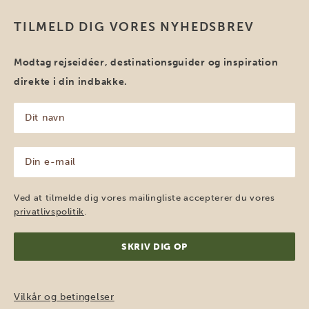
TILMELD DIG VORES NYHEDSBREV
Modtag rejseidéer, destinationsguider og inspiration
direkte i din indbakke.
Dit
navn
(Påkrævet)
Din
e-
mail
(Påkrævet)
Ved at tilmelde dig vores mailingliste accepterer du vores
privatlivspolitik
.
Vilkår og betingelser