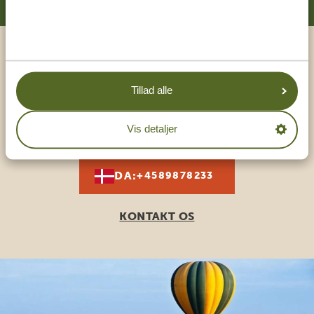
Ring til en ekspert
Tillad alle
VORES SPECIALISTER SIDDER KLAR TIL AT
HJÆLPE DIG
Vis detaljer
DA:
+4589878233
KONTAKT OS