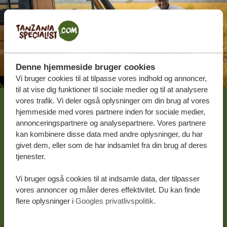
Denne hjemmeside bruger cookies
Vi bruger cookies til at tilpasse vores indhold og annoncer,
til at vise dig funktioner til sociale medier og til at analysere
vores trafik. Vi deler også oplysninger om din brug af vores
hjemmeside med vores partnere inden for sociale medier,
Lad os skabe din
annonceringspartnere og analysepartnere. Vores partnere
skræddersyede rejse
kan kombinere disse data med andre oplysninger, du har
givet dem, eller som de har indsamlet fra din brug af deres
tjenester.
FÅ ET GRATIS OG UFORPLIGTENDE TILBUD
Vi bruger også cookies til at indsamle data, der tilpasser
vores annoncer og måler deres effektivitet. Du kan finde
flere oplysninger i
Googles privatlivspolitik
.
DIN DRØMMEREJSE VENTER – START
PLANLÆGNINGEN NU