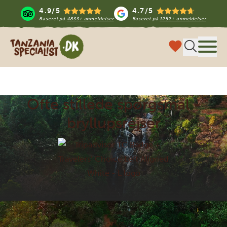
4.9/5
4.7/5
Baseret på
4833+ anmeldelser
Baseret på
1252+ anmeldelser
Tanzania Specialist
Menu
Ofte stillede spørgsmål -
bryllupsrejser
Enestående service og hurtig responstid