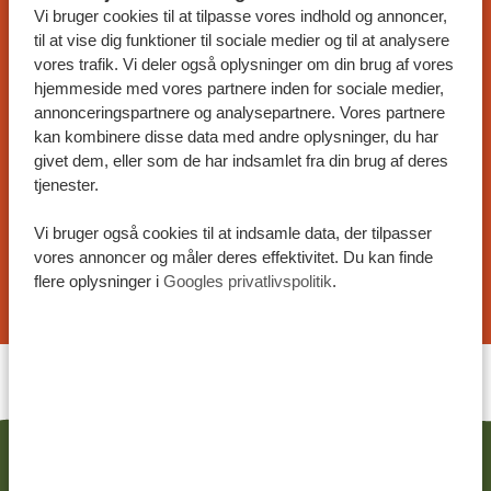
Vi bruger cookies til at tilpasse vores indhold og annoncer,
SKRÆDDERSYET REJSEFORSLAG
til at vise dig funktioner til sociale medier og til at analysere
På Tanzania Specialist kan du skræddersy din
vores trafik. Vi deler også oplysninger om din brug af vores
hjemmeside med vores partnere inden for sociale medier,
rejse til dine præferencer. Vores eksempler på
annonceringspartnere og analysepartnere. Vores partnere
rejseplaner kan tilpasses, og vores specialister
kan kombinere disse data med andre oplysninger, du har
arbejder sammen med dig for at skabe din
givet dem, eller som de har indsamlet fra din brug af deres
drømmerejse!
tjenester.
Vi bruger også cookies til at indsamle data, der tilpasser
vores annoncer og måler deres effektivitet. Du kan finde
ANMOD OM ET REJSEFORSLAG
flere oplysninger i
Googles privatlivspolitik
.