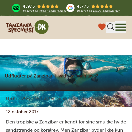
4.9/5
4.7/5
Baseret på
4833+ anmeldelser
Baseret på
1252+ anmeldelser
Tanzania Specialist
Menu
Udflugter på Zanzibar: Hvad skal man lave?
Hjem
Blog
Udflugter på Zanzibar: Hvad skal man lave?
12 oktober 2017
Den tropiske ø Zanzibar er kendt for sine smukke hvide
sandstrande og koralrev. Men Zanzibar byder ikke kun