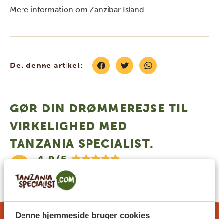
Mere information om
Zanzibar Island
.
Del denne artikel:
GØR DIN DRØMMEREJSE TIL
VIRKELIGHED MED
TANZANIA SPECIALIST.
4.9/5
Baseret på
4833+ anmeldelser
4.7/5
Baseret på
1252+ anmeldelser
Denne hjemmeside bruger cookies