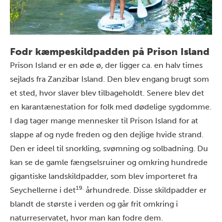
Fodr kæmpeskildpadden på Prison Island
Prison Island er en øde ø, der ligger ca. en halv times
sejlads fra Zanzibar Island. Den
blev engang brugt som
et sted, hvor slaver blev tilbageholdt. Senere blev det
en karantænestation for folk med dødelige sygdomme.
I dag tager mange mennesker til Prison Island for at
slappe af og nyde freden og den dejlige hvide strand.
Den er ideel til snorkling, svømning og solbadning. Du
kan se de gamle fængselsruiner og omkring hundrede
gigantiske landskildpadder, som blev importeret fra
19.
Seychellerne i det
århundrede. Disse skildpadder er
blandt de største i verden og går frit omkring i
naturreservatet, hvor man kan fodre dem.