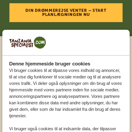
DIN DRØMMEREJSE VENTER – START
PLANLÆGNINGEN NU
Ring til en ekspert
Denne hjemmeside bruger cookies
VORES SPECIALISTER SIDDER KLAR TIL AT
Vi bruger cookies til at tilpasse vores indhold og annoncer,
HJÆLPE DIG
til at vise dig funktioner til sociale medier og til at analysere
vores trafik. Vi deler også oplysninger om din brug af vores
hjemmeside med vores partnere inden for sociale medier,
annonceringspartnere og analysepartnere. Vores partnere
DA:
+4589878233
kan kombinere disse data med andre oplysninger, du har
givet dem, eller som de har indsamlet fra din brug af deres
tjenester.
KONTAKT OS
Vi bruger også cookies til at indsamle data, der tilpasser