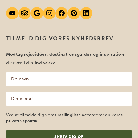
TILMELD DIG VORES NYHEDSBREV
Modtag rejseidéer, destinationsguider og inspiration
direkte i din indbakke.
Dit
navn
(Påkrævet)
Din
e-
mail
(Påkrævet)
Ved at tilmelde dig vores mailingliste accepterer du vores
privatlivspolitik
.