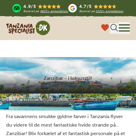
4.9/5
4.7/5
Baseret på
4833+ anmeldelser
Baseret på
1252+ anmeldelser
Tanzania Specialist
Menu
Zanzibar - i luksusstil!
Hjem
Aktiviteter
Zanzibar – i luksusstil!
Fra savannens smukke gyldne farver i Tanzania flyver
du videre til de mest fantastiske hvide strande på…
Zanzibar! Bliv forkælet af et fantastisk personale på et