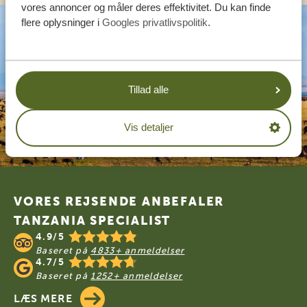
vores annoncer og måler deres effektivitet. Du kan finde
flere oplysninger i
Googles privatlivspolitik
.
Tillad alle
Vis detaljer
Footer
VORES REJSENDE ANBEFALER
TANZANIA SPECIALIST
4.9/5
Baseret på
4833+ anmeldelser
4.7/5
Baseret på
1252+ anmeldelser
LÆS MERE