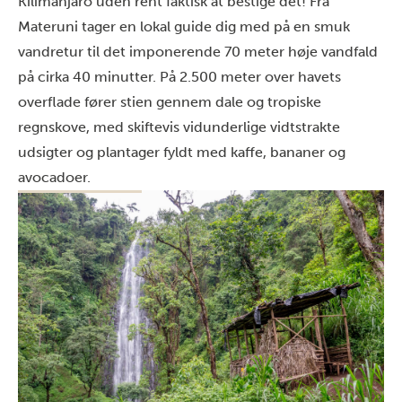
Kilimanjaro uden rent faktisk at bestige det! Fra
Materuni tager en lokal guide dig med på en smuk
vandretur til det imponerende 70 meter høje vandfald
på cirka 40 minutter. På 2.500 meter over havets
overflade fører stien gennem dale og tropiske
regnskove, med skiftevis vidunderlige vidtstrakte
udsigter og plantager fyldt med kaffe, bananer og
avocadoer.