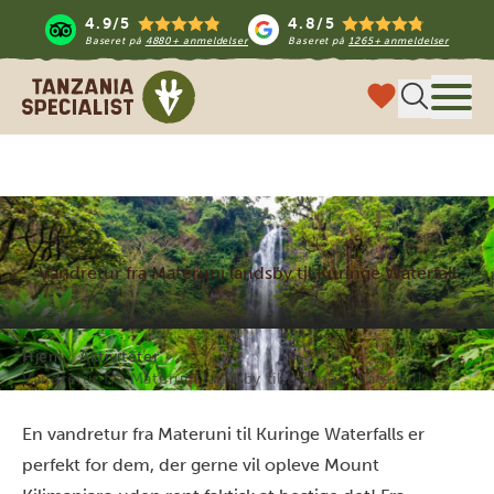
4.9/5
4.8/5
Baseret på
4880+ anmeldelser
Baseret på
1265+ anmeldelser
Tanzania Specialist
Menu
Vandretur fra Materuni landsby til Kuringe Waterfall
Hjem
Aktiviteter
Vandretur fra Materuni landsby til Kuringe Waterfall
En vandretur fra Materuni til Kuringe Waterfalls er
perfekt for dem, der gerne vil opleve Mount