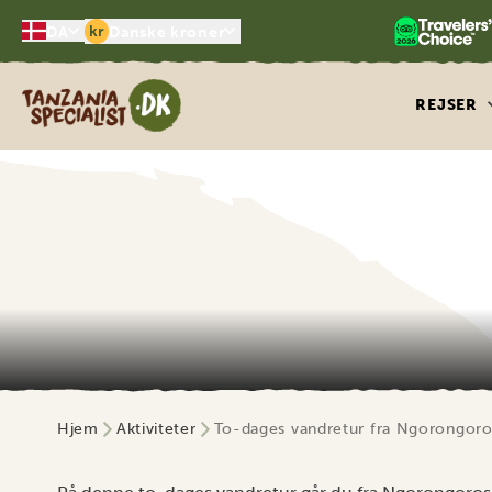
kr
DA
Danske kroner
Tanzania Specialist
REJSER
Hjem
Aktiviteter
To-dages vandretur fra Ngorongoro 