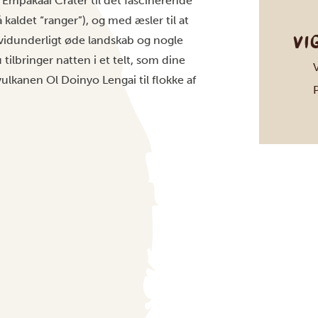
Empakaai Crater til det fascinerende
 kaldet “ranger”), og med æsler til at
VI
vidunderligt øde landskab og nogle
ilbringer natten i et telt, som dine
ulkanen Ol Doinyo Lengai til flokke af
P