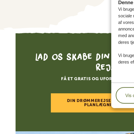
Denne 
Vi bruge
sociale 
af vore
annonce
med andr
deres tj
Lad os skabe din skr
Vi bruge
deres ef
rejse
FÅ ET GRATIS OG UFORPLIGTEN
Vis 
DIN DRØMMEREJSE VENTER –
PLANLÆGNINGEN NU