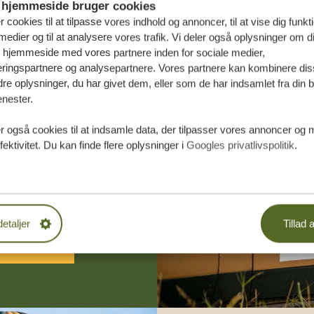
hjemmeside bruger cookies
r cookies til at tilpasse vores indhold og annoncer, til at vise dig funktio
medier og til at analysere vores trafik. Vi deler også oplysninger om d
s hjemmeside med vores partnere inden for sociale medier,
ringspartnere og analysepartnere. Vores partnere kan kombinere dis
e oplysninger, du har givet dem, eller som de har indsamlet fra din b
enester.
æddersyede
r også cookies til at indsamle data, der tilpasser vores annoncer og 
fektivitet. Du kan finde flere oplysninger i
Googles privatlivspolitik
.
DE TILBUD
detaljer
Tillad a
 START