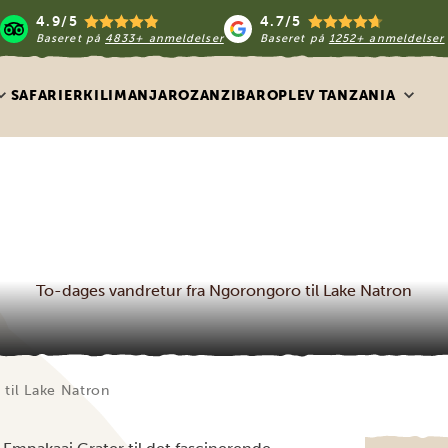
4.9/5
4.7/5
Baseret på
4833+ anmeldelser
Baseret på
1252+ anmeldelser
SAFARIER
KILIMANJARO
ZANZIBAR
OPLEV TANZANIA
To-dages vandretur fra Ngorongoro til Lake Natron
til Lake Natron