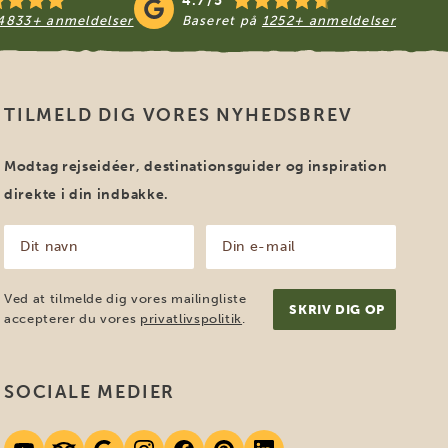
4.7/5
4833+ anmeldelser
Baseret på
1252+ anmeldelser
TILMELD DIG VORES NYHEDSBREV
Modtag rejseidéer, destinationsguider og inspiration
direkte i din indbakke.
Dit
Din
navn
e-
mail
(Påkrævet)
(Påkrævet)
Ved at tilmelde dig vores mailingliste
accepterer du vores
privatlivspolitik
.
SOCIALE MEDIER