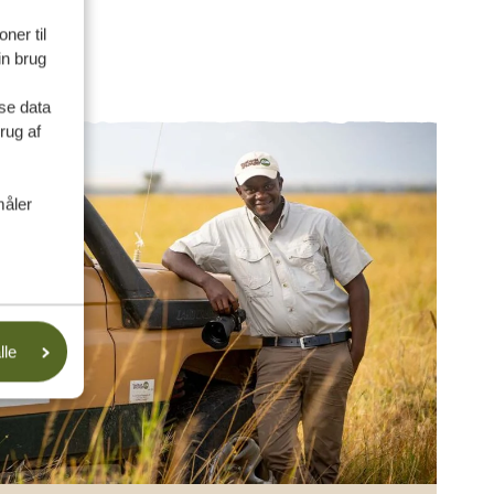
ner til
in brug
se data
rug af
måler
lle