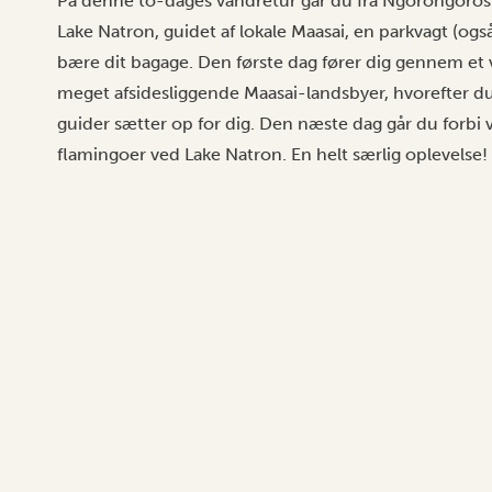
På denne to-dages vandretur går du fra Ngorongoros 
Lake Natron, guidet af lokale Maasai, en parkvagt (også
bære dit bagage. Den første dag fører dig gennem et 
meget afsidesliggende Maasai-landsbyer, hvorefter du t
guider sætter op for dig. Den næste dag går du forbi v
flamingoer ved Lake Natron. En helt særlig oplevelse!