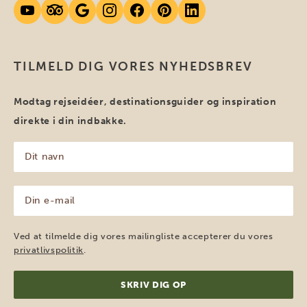
TILMELD DIG VORES NYHEDSBREV
Modtag rejseidéer, destinationsguider og inspiration
direkte i din indbakke.
Dit
navn
(Påkrævet)
Din
e-
mail
(Påkrævet)
Ved at tilmelde dig vores mailingliste accepterer du vores
privatlivspolitik
.