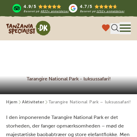
4.9/5
4.7/5
Baseret på
4833+ anmeldelser
Baseret på
1252+ anmeldelser
Tanzania Specialist
Menu
Tarangire National Park - luksussafari!
Hjem
Aktiviteter
Tarangire National Park – luksussafari!
I den imponerende Tarangire National Park er det
storheden, der fanger opmærksomheden – mød de
majestætiske baobabtræer og store elefantflokke. Men