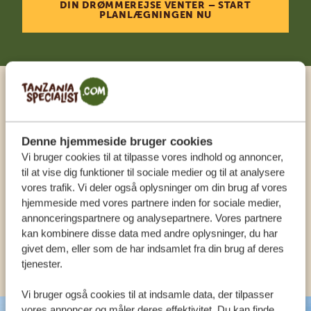
DIN DRØMMEREJSE VENTER – START
PLANLÆGNINGEN NU
Ring til en ekspert
Denne hjemmeside bruger cookies
VORES SPECIALISTER SIDDER KLAR TIL AT
Vi bruger cookies til at tilpasse vores indhold og annoncer,
HJÆLPE DIG
til at vise dig funktioner til sociale medier og til at analysere
vores trafik. Vi deler også oplysninger om din brug af vores
hjemmeside med vores partnere inden for sociale medier,
DA:
+4589878233
annonceringspartnere og analysepartnere. Vores partnere
kan kombinere disse data med andre oplysninger, du har
givet dem, eller som de har indsamlet fra din brug af deres
KONTAKT OS
tjenester.
Vi bruger også cookies til at indsamle data, der tilpasser
vores annoncer og måler deres effektivitet. Du kan finde