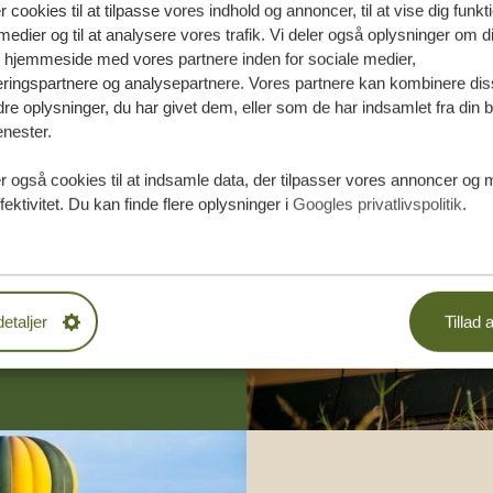
r cookies til at tilpasse vores indhold og annoncer, til at vise dig funktio
medier og til at analysere vores trafik. Vi deler også oplysninger om d
s hjemmeside med vores partnere inden for sociale medier,
ringspartnere og analysepartnere. Vores partnere kan kombinere dis
e oplysninger, du har givet dem, eller som de har indsamlet fra din b
enester.
æddersyede
r også cookies til at indsamle data, der tilpasser vores annoncer og 
fektivitet. Du kan finde flere oplysninger i
Googles privatlivspolitik
.
DE TILBUD
 START
detaljer
Tillad a