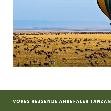
Footer
VORES REJSENDE ANBEFALER TANZANI