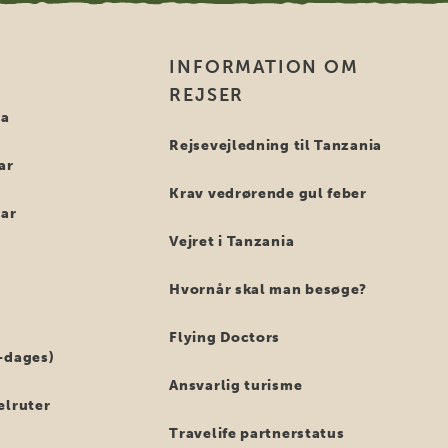
INFORMATION OM
REJSER
ia
Rejsevejledning til Tanzania
ar
Krav vedrørende gul feber
bar
Vejret i Tanzania
Hvornår skal man besøge?
Flying Doctors
-dages)
Ansvarlig turisme
elruter
Travelife partnerstatus