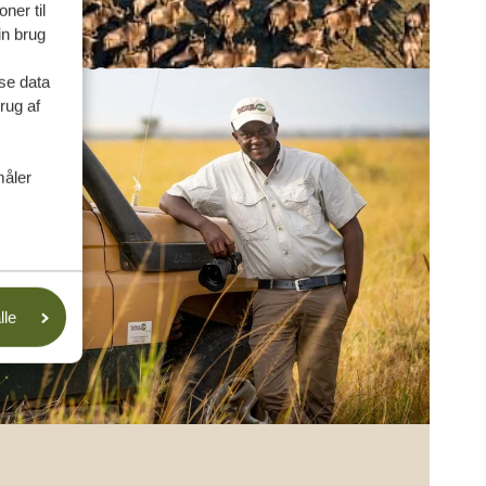
ner til
in brug
se data
rug af
måler
lle