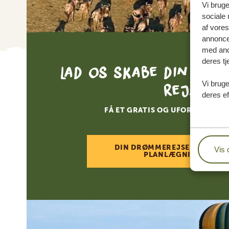
Vi bruge
sociale 
af vore
annonce
med andr
deres tj
Lad os skabe din skr
Vi bruge
rejse
deres ef
FÅ ET GRATIS OG UFORPLIGTEN
DIN DRØMMEREJSE VENTER –
Vis 
PLANLÆGNINGEN NU