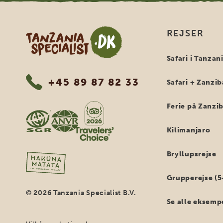
Tanzania Specialist
REJSER
Safari i Tanzan
+45 89 87 82 33
Safari + Zanzib
Ferie på Zanzi
Kilimanjaro
Bryllupsrejse
Grupperejse (5
© 2026 Tanzania Specialist B.V.
Se alle eksemp