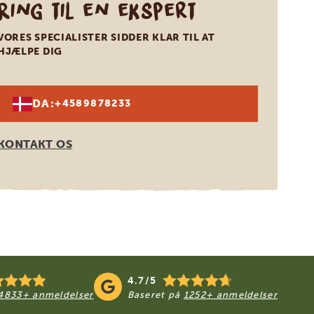
Ring til en ekspert
VORES SPECIALISTER SIDDER KLAR TIL AT
HJÆLPE DIG
DA:
+4589878233
KONTAKT OS
4.7/5
4833+ anmeldelser
Baseret på
1252+ anmeldelser