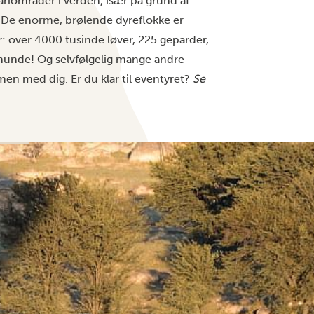
ariområder i verden, især på grund af
 De enorme, brølende dyreflokke er
: over 4000 tusinde løver, 225 geparder,
hunde! Og selvfølgelig mange andre
men med dig. Er du klar til eventyret?
Se