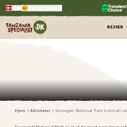
kr
DA
Danske kroner
Tanzania Specialist
REJSER
Hjem
Aktiviteter
Serengeti National Park (centralt ve