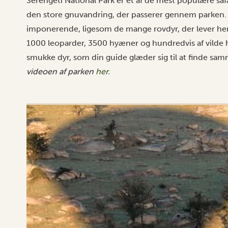
Serengeti National Park er et af de mest populære saf
den store gnuvandring
,
der passerer gennem parken.
imponerende, ligesom de mange rovdyr, der lever her
1000 leoparder, 3500 hyæner og hundredvis af vilde 
smukke dyr, som din guide glæder sig til at finde sam
videoen af parken
her
.