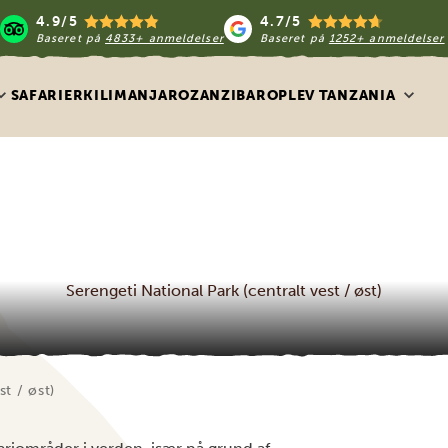
4.9/5
4.7/5
Baseret på
4833+ anmeldelser
Baseret på
1252+ anmeldelser
SAFARIER
KILIMANJARO
ZANZIBAR
OPLEV TANZANIA
Serengeti National Park (centralt vest / øst)
st / øst)