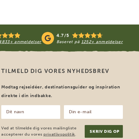
4.7/5
4833+ anmeldelser
Baseret på
1252+ anmeldelser
TILMELD DIG VORES NYHEDSBREV
Modtag rejseidéer, destinationsguider og inspiration
direkte i din indbakke.
Dit
Din
navn
e-
mail
(Påkrævet)
(Påkrævet)
Ved at tilmelde dig vores mailingliste
accepterer du vores
privatlivspolitik
.