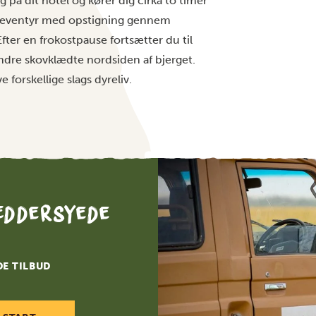
g på dit hotel og kører dig cirka to timer
de eventyr med opstigning gennem
fter en frokostpause fortsætter du til
indre skovklædte nordsiden af bjerget.
 forskellige slags dyreliv.
æddersyede
DE TILBUD