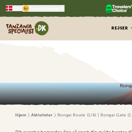
kr
DA
Danske kroner
Tanzania Specialist
REJSER
Ronga
Hjem
Aktiviteter
Rongai Route (1/6) | Rongai Gate (