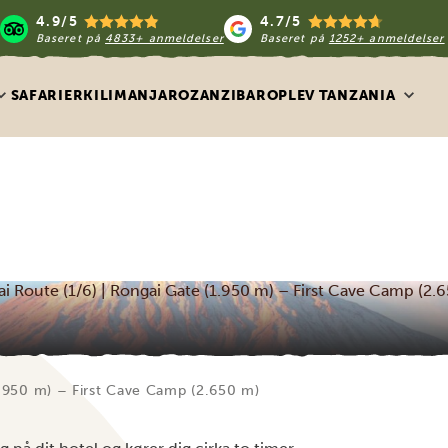
4.9/5
4.7/5
Baseret på
4833+ anmeldelser
Baseret på
1252+ anmeldelser
SAFARIER
KILIMANJARO
ZANZIBAR
OPLEV TANZANIA
i Route (1/6) | Rongai Gate (1.950 m) – First Cave Camp (2.
1.950 m) – First Cave Camp (2.650 m)