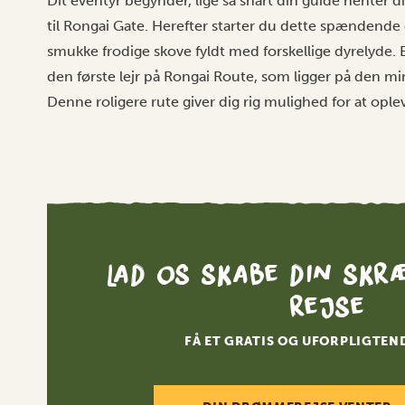
Dit eventyr begynder, lige så snart din guide henter di
til Rongai Gate. Herefter starter du dette spænden
smukke frodige skove fyldt med forskellige dyrelyde. E
den første lejr på Rongai Route, som ligger på den m
Denne roligere rute giver dig rig mulighed for at opleve
Lad os skabe din skr
rejse
FÅ ET GRATIS OG UFORPLIGTEN