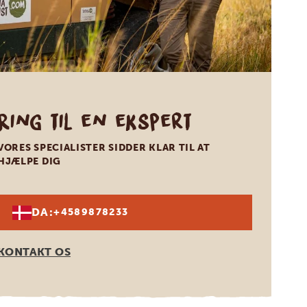
Ring til en ekspert
VORES SPECIALISTER SIDDER KLAR TIL AT
HJÆLPE DIG
DA:
+4589878233
KONTAKT OS