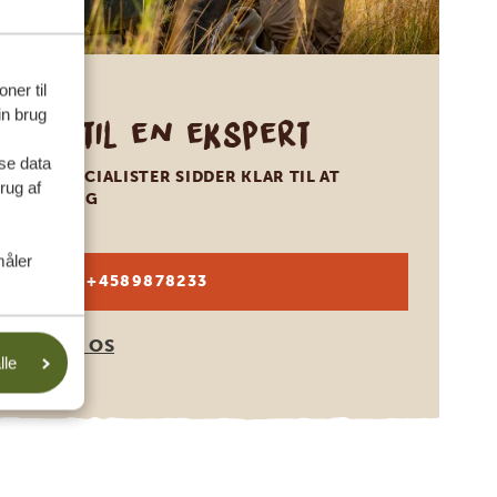
ner til
in brug
Ring til en ekspert
se data
VORES SPECIALISTER SIDDER KLAR TIL AT
rug af
HJÆLPE DIG
måler
DA:
+4589878233
KONTAKT OS
lle