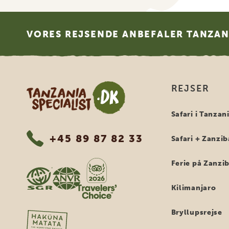
Footer
VORES REJSENDE ANBEFALER TANZANI
Tanzania Specialist
REJSER
Safari i Tanzan
+45 89 87 82 33
Safari + Zanzib
Ferie på Zanzi
Kilimanjaro
Bryllupsrejse