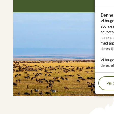
Denne 
Vi bruge
sociale 
af vore
annonce
med andr
deres tj
Vi bruge
deres ef
Vis 