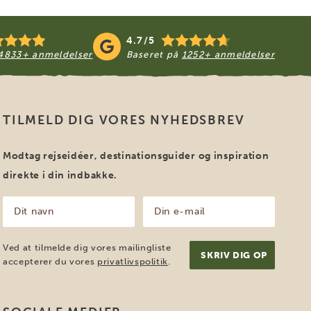
4.7/5
4833+ anmeldelser
Baseret på
1252+ anmeldelser
TILMELD DIG VORES NYHEDSBREV
Modtag rejseidéer, destinationsguider og inspiration
direkte i din indbakke.
Dit
Din
navn
e-
mail
(Påkrævet)
(Påkrævet)
Ved at tilmelde dig vores mailingliste
accepterer du vores
privatlivspolitik
.