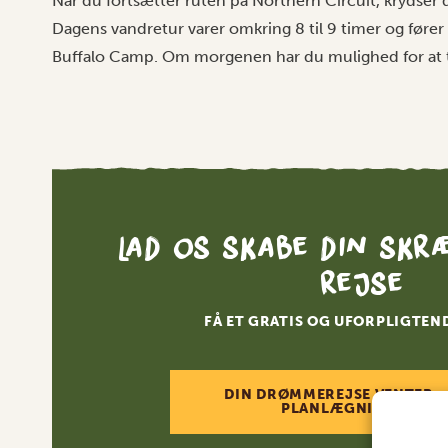
Når du fortsætter ruten på Northern Circuit, krydser d
Dagens vandretur varer omkring 8 til 9 timer og føre
Buffalo Camp. Om morgenen har du mulighed for at tage 
Lad os skabe din skr
rejse
FÅ ET GRATIS OG UFORPLIGTEN
DIN DRØMMEREJSE VENTER –
PLANLÆGNINGEN NU