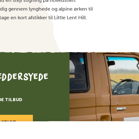
u en stejl stigning på hovedstien.
r dig gennem lynghede og alpine ørken til
en kort afstikker til Little Lent Hill.
æddersyede
DE TILBUD
 START