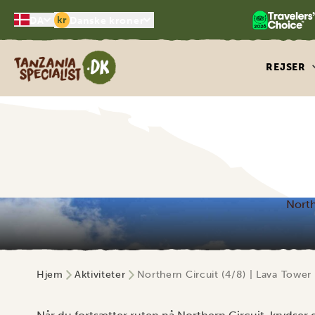
kr
DA
Danske kroner
Tanzania Specialist
REJSER
North
Hjem
Aktiviteter
Northern Circuit (4/8) | Lava Towe