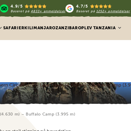
4.9/5
4.7/5
Baseret på
4833+ anmeldelser
Baseret på
1252+ anmeldelser
SAFARIER
KILIMANJARO
ZANZIBAR
OPLEV TANZANIA
ern Circuit (4/8) | Lava Tower (4.630 m) – Buffalo Camp (3.
r (4.630 m) – Buffalo Camp (3.995 m)