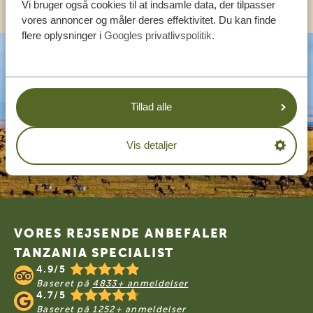
Vi bruger også cookies til at indsamle data, der tilpasser
vores annoncer og måler deres effektivitet. Du kan finde
flere oplysninger i
Googles privatlivspolitik
.
Tillad alle
Vis detaljer
Footer
VORES REJSENDE ANBEFALER
TANZANIA SPECIALIST
4.9/5
Baseret på
4833+ anmeldelser
4.7/5
Baseret på
1252+ anmeldelser