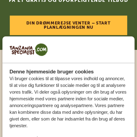
FÅ ET GRATIS OG UFORPLIGTENDE TILBUD
DIN DRØMMEREJSE VENTER – START
PLANLÆGNINGEN NU
Ring til en ekspert
Denne hjemmeside bruger cookies
Vi bruger cookies til at tilpasse vores indhold og annoncer,
VORES SPECIALISTER SIDDER KLAR TIL AT
til at vise dig funktioner til sociale medier og til at analysere
HJÆLPE DIG
vores trafik. Vi deler også oplysninger om din brug af vores
hjemmeside med vores partnere inden for sociale medier,
annonceringspartnere og analysepartnere. Vores partnere
kan kombinere disse data med andre oplysninger, du har
DA:
+4589878233
givet dem, eller som de har indsamlet fra din brug af deres
tjenester.
KONTAKT OS