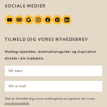
SOCIALE MEDIER
TILMELD DIG VORES NYHEDSBREV
Modtag rejseidéer, destinationsguider og inspiration
direkte i din indbakke.
Dit
navn
(Påkrævet)
Din
e-
mail
(Påkrævet)
Ved at tilmelde dig vores mailingliste accepterer du vores
privatlivspolitik
.