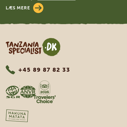
LÆS MERE
Tanzania Specialist
+45 89 87 82 33