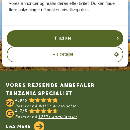
vores annoncer og måler deres effektivitet. Du kan finde
flere oplysninger i
Googles privatlivspolitik
.
Tillad alle
Vis detaljer
Footer
VORES REJSENDE ANBEFALER
TANZANIA SPECIALIST
4.9/5
Baseret på
4833+ anmeldelser
4.7/5
Baseret på
1252+ anmeldelser
LÆS MERE