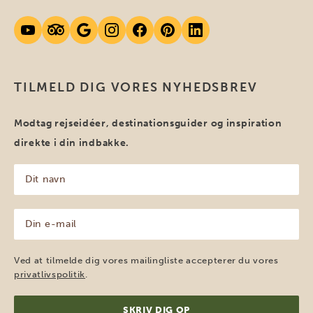
TILMELD DIG VORES NYHEDSBREV
Modtag rejseidéer, destinationsguider og inspiration
direkte i din indbakke.
Dit
navn
(Påkrævet)
Din
e-
mail
(Påkrævet)
Ved at tilmelde dig vores mailingliste accepterer du vores
privatlivspolitik
.