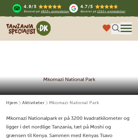
4.9/5
4.7/5
Baseret på
4833+ anmeldelser
Baseret på
1252+ anmeldelser
Tanzania Specialist
Menu
Mkomazi National Park
Hjem
Aktiviteter
Mkomazi National Park
Mkomazi Nationalpark er på 3200 kvadratkilometer og
ligger i det nordlige Tanzania, tæt på Moshi og
grænsen til Kenya. Sammen med Kenyas Tsavo