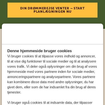
DIN DRØMMEREJSE VENTER – START
PLANLÆGNINGEN NU
Ring til en ekspert
Denne hjemmeside bruger cookies
VORES SPECIALISTER SIDDER KLAR TIL AT
Vi bruger cookies til at tilpasse vores indhold og annoncer,
HJÆLPE DIG
til at vise dig funktioner til sociale medier og til at analysere
vores trafik. Vi deler også oplysninger om din brug af vores
hjemmeside med vores partnere inden for sociale medier,
annonceringspartnere og analysepartnere. Vores partnere
DA:
+4589878233
kan kombinere disse data med andre oplysninger, du har
givet dem, eller som de har indsamlet fra din brug af deres
tjenester.
KONTAKT OS
Vi bruger også cookies til at indsamle data, der tilpasser