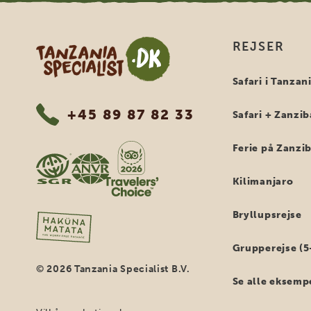
Tanzania Specialist
REJSER
Safari i Tanzan
+45 89 87 82 33
Safari + Zanzib
Ferie på Zanzi
Kilimanjaro
Bryllupsrejse
Grupperejse (5
© 2026 Tanzania Specialist B.V.
Se alle eksemp