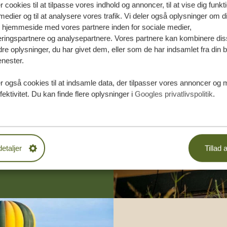
r cookies til at tilpasse vores indhold og annoncer, til at vise dig funktio
medier og til at analysere vores trafik. Vi deler også oplysninger om d
s hjemmeside med vores partnere inden for sociale medier,
ringspartnere og analysepartnere. Vores partnere kan kombinere dis
e oplysninger, du har givet dem, eller som de har indsamlet fra din b
enester.
æddersyede
r også cookies til at indsamle data, der tilpasser vores annoncer og 
fektivitet. Du kan finde flere oplysninger i
Googles privatlivspolitik
.
DE TILBUD
 START
detaljer
Tillad a