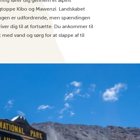
ing fører dig gennem et alpint
rgtoppe Kibo og Mawenzi. Landskabet
ringen er udfordrende, men spændingen
ver dig til at fortsætte. Du ankommer til
t med vand og sørg for at slappe af til