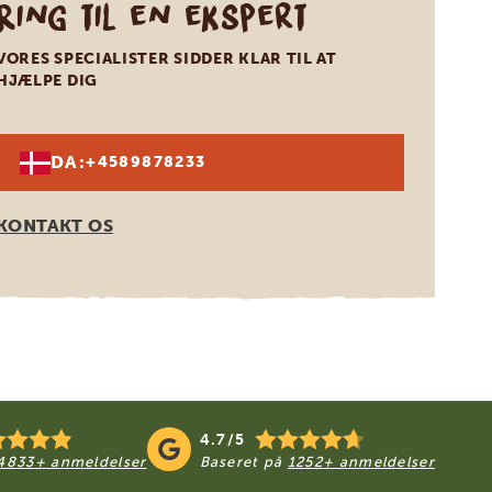
Ring til en ekspert
VORES SPECIALISTER SIDDER KLAR TIL AT
HJÆLPE DIG
DA:
+4589878233
KONTAKT OS
4.7/5
4833+ anmeldelser
Baseret på
1252+ anmeldelser