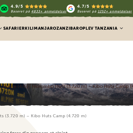
4.9/5
4.7/5
Baseret på
4833+ anmeldelser
Baseret på
1252+ anmeldelser
SAFARIER
KILIMANJARO
ZANZIBAR
OPLEV TANZANIA
 Route (4/6) | Horombo Huts (3.720 m) – Kibo Huts Camp (
s (3.720 m) – Kibo Huts Camp (4.720 m)