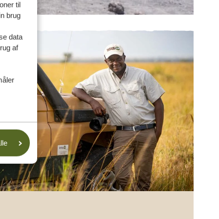
ner til
in brug
se data
rug af
måler
lle