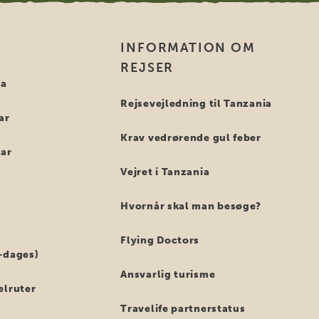
INFORMATION OM
REJSER
ia
Rejsevejledning til Tanzania
ar
Krav vedrørende gul feber
bar
Vejret i Tanzania
Hvornår skal man besøge?
Flying Doctors
-dages)
Ansvarlig turisme
elruter
Travelife partnerstatus