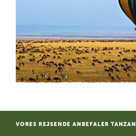
Footer
VORES REJSENDE ANBEFALER TANZANI