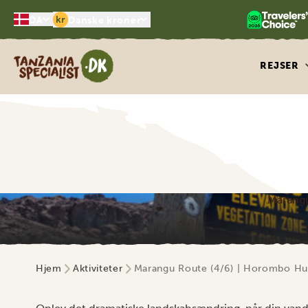
kr
DA
Danske kroner
Tanzania Specialist
REJSER
Marangu
Hjem
Aktiviteter
Marangu Route (4/6) | Horombo Hut