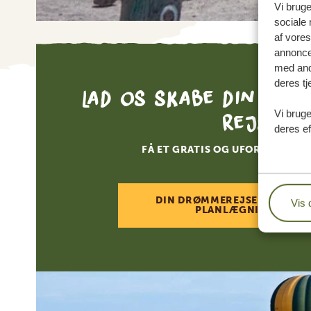
Vi bruge
sociale 
af vore
annonce
med andr
deres tj
Lad os skabe din skr
rejse
Vi bruge
deres ef
FÅ ET GRATIS OG UFORPLIGTEN
DIN DRØMMEREJSE VENTER –
Vis 
PLANLÆGNINGEN NU