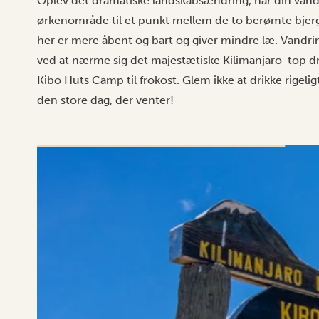
Oplev det dramatiske landskabsændring, når din vandr
ørkenområde til et punkt mellem de to berømte bje
her er mere åbent og bart og giver mindre læ. Vand
ved at nærme sig det majestætiske Kilimanjaro-top dri
Kibo Huts Camp til frokost. Glem ikke at drikke rigelig
den store dag, der venter!