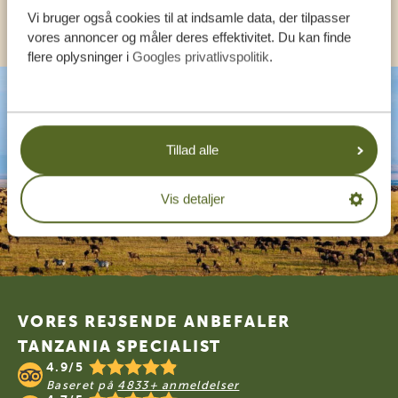
KONTAKT OS
Vi bruger også cookies til at indsamle data, der tilpasser
vores annoncer og måler deres effektivitet. Du kan finde
flere oplysninger i
Googles privatlivspolitik
.
Tillad alle
Vis detaljer
Footer
VORES REJSENDE ANBEFALER
TANZANIA SPECIALIST
4.9/5
Baseret på
4833+ anmeldelser