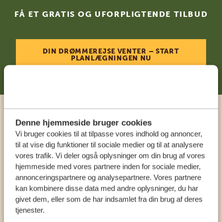
FÅ ET GRATIS OG UFORPLIGTENDE TILBUD
DIN DRØMMEREJSE VENTER – START
PLANLÆGNINGEN NU
Ring til en ekspert
Denne hjemmeside bruger cookies
Vi bruger cookies til at tilpasse vores indhold og annoncer,
til at vise dig funktioner til sociale medier og til at analysere
VORES SPECIALISTER SIDDER KLAR TIL AT
vores trafik. Vi deler også oplysninger om din brug af vores
HJÆLPE DIG
hjemmeside med vores partnere inden for sociale medier,
annonceringspartnere og analysepartnere. Vores partnere
kan kombinere disse data med andre oplysninger, du har
givet dem, eller som de har indsamlet fra din brug af deres
DA:
+4589878233
tjenester.