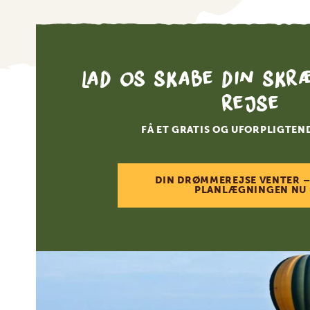
Lad os skabe din skr
rejse
FÅ ET GRATIS OG UFORPLIGTEN
DIN DRØMMEREJSE VENTER –
PLANLÆGNINGEN NU