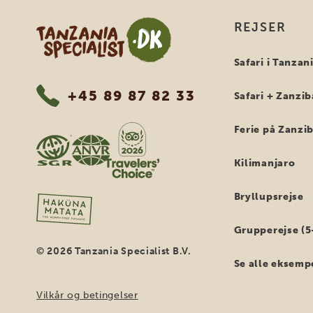
Tanzania Specialist
REJSER
Safari i Tanzan
+45 89 87 82 33
Safari + Zanzib
Ferie på Zanzi
Kilimanjaro
Bryllupsrejse
Grupperejse (5
© 2026 Tanzania Specialist B.V.
Se alle eksemp
Vilkår og betingelser