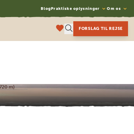
Blog
Praktiske oplysninger
Om os
FORSLAG TIL REJSE
.720 m)