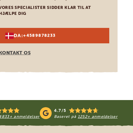
VORES SPECIALISTER SIDDER KLAR TIL AT
HJÆLPE DIG
DA:
+4589878233
KONTAKT OS
4.7/5
4833+ anmeldelser
Baseret på
1252+ anmeldelser