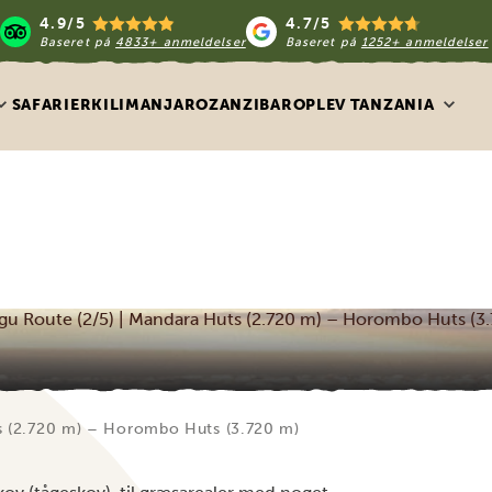
4.9/5
4.7/5
Baseret på
4833+ anmeldelser
Baseret på
1252+ anmeldelser
SAFARIER
KILIMANJARO
ZANZIBAR
OPLEV TANZANIA
u Route (2/5) | Mandara Huts (2.720 m) – Horombo Huts (3
s (2.720 m) – Horombo Huts (3.720 m)