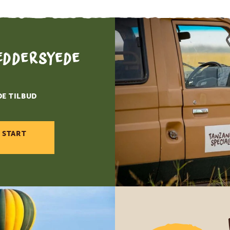
æddersyede
DE TILBUD
 START