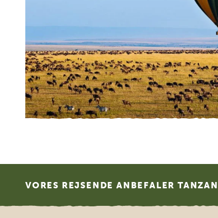
Footer
VORES REJSENDE ANBEFALER TANZANI