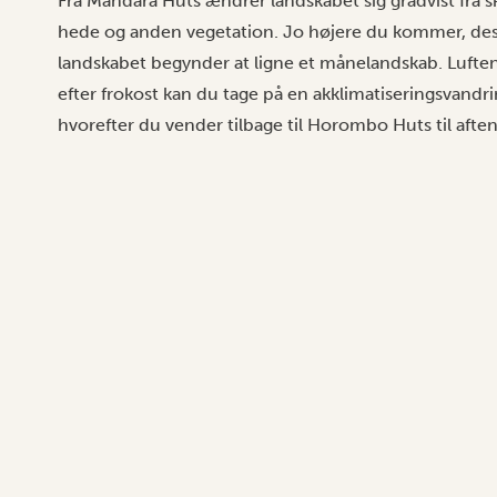
Fra Mandara Huts ændrer landskabet sig gradvist fra s
hede og anden vegetation. Jo højere du kommer, des
landskabet begynder at ligne et månelandskab. Luften 
efter frokost kan du tage på en akklimatiseringsvand
hvorefter du vender tilbage til Horombo Huts til aft