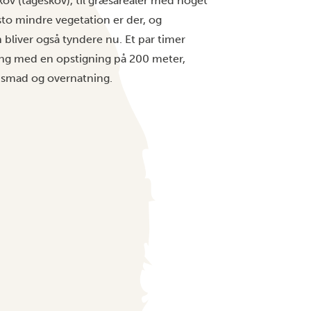
kov (tågeskov), til græsarealer med noget
to mindre vegetation er der, og
bliver også tyndere nu. Et par timer
ring med en opstigning på 200 meter,
ensmad og overnatning.