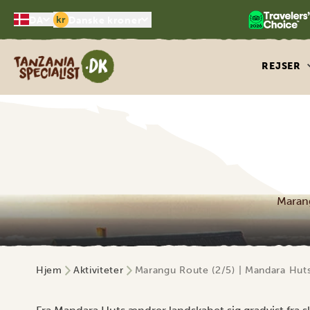
kr
DA
Danske kroner
Tanzania Specialist
REJSER
Marang
Hjem
Aktiviteter
Marangu Route (2/5) | Mandara Hut